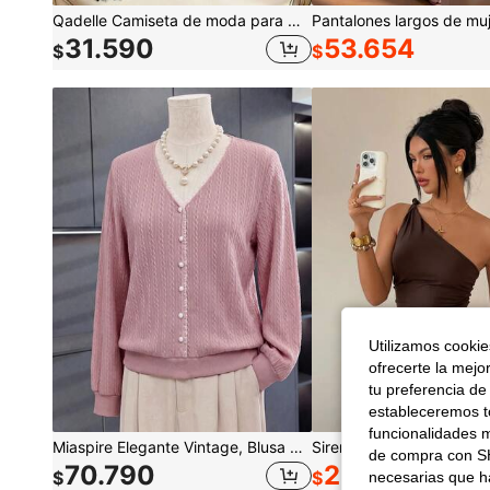
Qadelle Camiseta de moda para mujer de color liso con cuello redondo, manga corta y dobladillo de encaje
31.590
53.654
$
$
Utilizamos cookies
ofrecerte la mejo
tu preferencia de
estableceremos to
funcionalidades m
Miaspire Elegante Vintage, Blusa de Punto con Botón de Perla y Cuello en V, Punto de Gofre Texturizado, Rosa Beige, Ajuste de Manga Regular, Trabajo Salidas Fiesta, Otoño Invierno
de compra con SH
70.790
29.272
$
$
necesarias que h