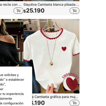
DAZY Jeans de pierna recta con diseño de cintura baja para mujer
Slaydiva Camiseta blanca plisada de hombro asimétrico y hombro caído, cintura suelta asimétrica, elegante, romántica, sexy, versátil y casual, para vacaciones de primavera/verano, playa, fiesta, cita y cumpleaños -A
25.190
$
e solicitas y
odo" o establecer
do",
cer
r tu experiencia
Rovax Camiseta de mujer de unicolor casual con hombro asimétrico, corta, ajustada y de manga corta
Resyla Camiseta gráfica para mujer, nuevo diseño de verano, blanca con bordado de corazón rojo y diente de perro, para uso al aire libre, estilo callejero, uso casual, citas, camiseta de manga corta para mujer
ctamente
28.190
$
la configuración