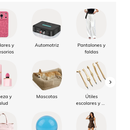
lares y
Automotriz
Pantalones y
Mej
sorios
faldas
e
leza y
Mascotas
Útiles
El
alud
escolares y de
oficina