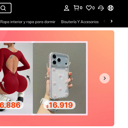
0
0
a. Press Enter to select.
Ropa interior y ropa para dormir
Bisutería Y Accesorios
Zapatos
H
6.886
16.919
$