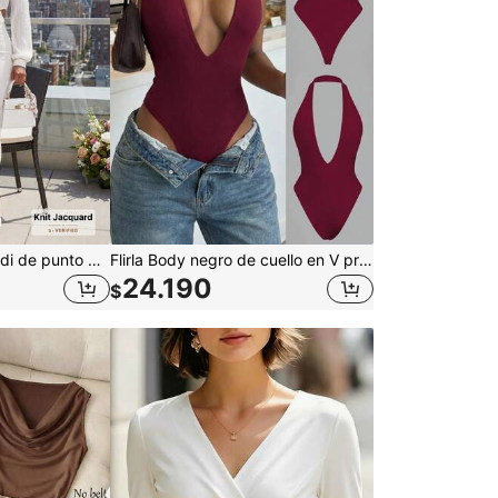
NEW IDEA Vestido midi de punto blanco elegante y casual para mujer, manga larga, cuello en V, abertura y corte, ajustado, para otoño e invierno, para banquetes, uso diario, salidas y fiestas
Flirla Body negro de cuello en V profundo y espalda descubierta, elástico, suave, cómodo, de moda, casual, sexy, adecuado para mujeres de talla pequeña, primavera/verano
24.190
$