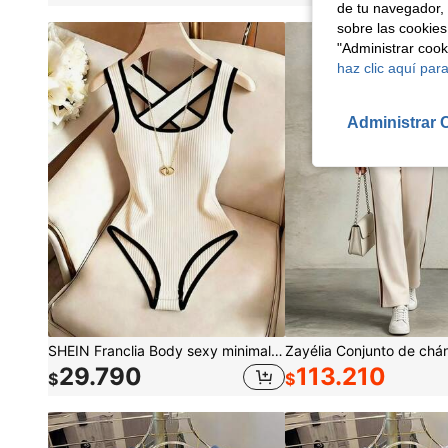
de tu navegador, 
sobre las cookies
"Administrar coo
haz clic aquí para
Administrar 
SHEIN Franclia Body sexy minimalista con bloques de color y patchwork, cuello redondo, tirantes cruzados, espalda descubierta, textura, ajustado, romántico, para vacaciones, playa, viajes y fiestas de mujer
29.790
113.210
$
$