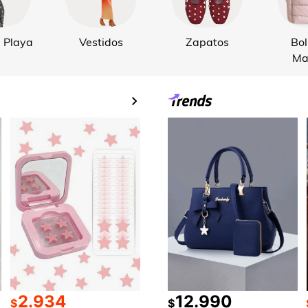
 Playa
Vestidos
Zapatos
Bol
Ma
2.934
12.990
$
$