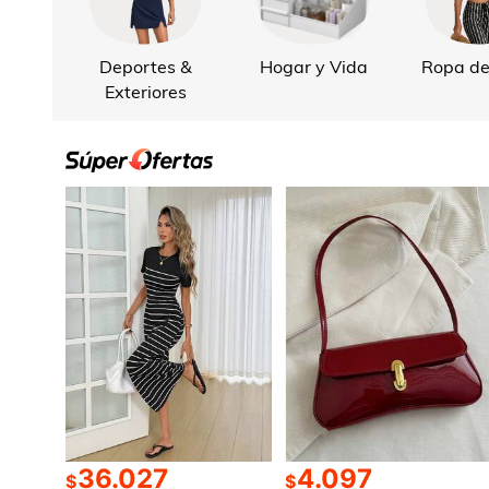
Deportes &
Hogar y Vida
Ropa de
Exteriores
36.027
4.097
$
$