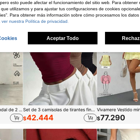
pero esto puede afectar el funcionamiento del sitio web. Para obtener
 que utilizamos y para ajustar tus configuraciones de cookies opcional
kies". Para obtener más información sobre cómo procesamos los datos
 ver nuestra Política de privacidad.
Cookies
Aceptar Todo
Rechaz
Zayélia Conjunto de chándal de 2 piezas para mujer, chaqueta con cuello y cremallera completa, estampado de rayas laterales en tejido de punto, pantalones de chándal de cintura alta y pierna ancha, ropa de estar por casa suave para uso diario
Set de 3 camisolas de tirantes finos acanaladas casuales y sexys para mujer, versátiles, primavera/verano, uso diario
42.444
77.290
$
$