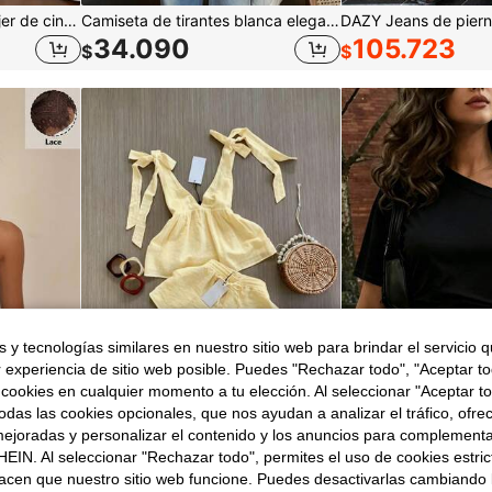
Pantalones largos de mujer de cintura alta, pierna recta y ancha, casuales para ir al trabajo con bolsillos, versátiles y de calidad, de moda para la vuelta al colegio, otoño/invierno, blanco
Camiseta de tirantes blanca elegante para mujer, tirantes finos, diseño corto, bajo acampanado, opción ideal de moda de verano, casual, estilo vacacional, chic & elegante
34.090
105.723
$
$
 y tecnologías similares en nuestro sitio web para brindar el servicio qu
r experiencia de sitio web posible. Puedes "Rechazar todo", "Aceptar t
 cookies en cualquier momento a tu elección. Al seleccionar "Aceptar to
das las cookies opcionales, que nos ayudan a analizar el tráfico, ofre
ejoradas y personalizar el contenido y los anuncios para complementa
Siren Gaze Top de un hombro con patchwork de encaje y nudo, top elegante y ajustado para mujer, top de carnaval, estilo casual de verano, top de hombro asimétrico, top sin espalda, top de fiesta, festival de música
Conjunto de traje para mujer, top sin mangas con diseño elegante de lazo y pantalones cortos. Y conjunto elegante de ropa de oficina, camisola y pantalones cortos. Verano, de la oficina al fin de semana, conjuntos de dos piezas
EIN. Al seleccionar "Rechazar todo", permites el uso de cookies estri
62.590
27.538
$
$
acen que nuestro sitio web funcione. Puedes desactivarlas cambiando 