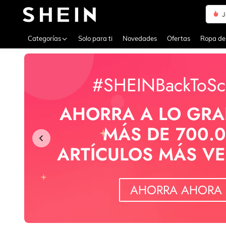
J
Use up 
Categorías
Solo para ti
Novedades
Ofertas
Ropa de
#SHEINBackToSc
AHORRA A LO GRA
MÁS DE 700.
ARTÍCULOS MÁS V
AHORRA AHORA