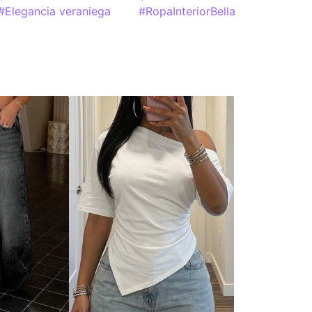
#Elegancia veraniega
#RopaInteriorBella