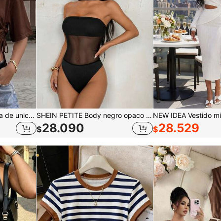
Camiseta de manga corta de unicolor, casual y versátil para uso diario, verano
SHEIN PETITE Body negro opaco con cuello halter y espalda descubierta para mujer, adecuado para festival de música, fiesta, vacaciones, atuendos, ropa de verano, mujeres, Halloween, mujeres de talla pequeña
28.090
28.529
$
$