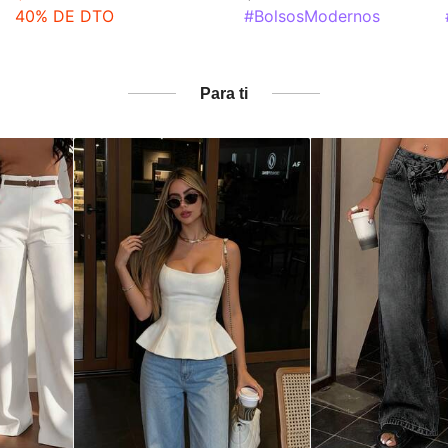
40% DE DTO
#BolsosModernos
Para ti