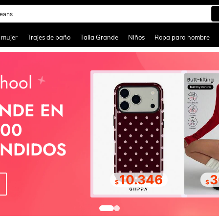
eans
and down arrow keys to navigate search Búsqueda reciente and Busca y Encuentr
 mujer
Trajes de baño
Talla Grande
Niños
Ropa para hombre
hool
NDE EN
000
ENDIDOS
10.346
3
$
$