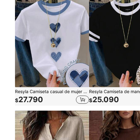
Resyla Camiseta casual de mujer de manga corta con cuello redondo y estampado de corazón en bloques de color
27.790
25.090
$
$