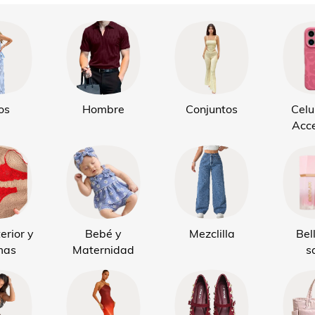
os
Hombre
Conjuntos
Celu
Acce
erior y
Bebé y
Mezclilla
Bel
mas
Maternidad
s