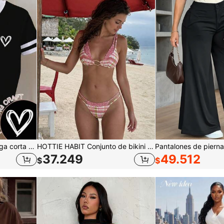
Resyla Camiseta de manga corta con cuello redondo y estampado de corazón, versátil y casual para uso diario
HOTTIE HABIT Conjunto de bikini de 2 piezas con estampado floral a cuadros de dos tonos para mujer, traje de baño de triángulo de tiro alto con doble correa y decoración metálica
37.249
49.512
$
$