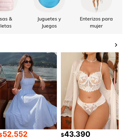
sas &
Juguetes y
Enterizos para
Cha
letas
Juegos
mujer
52.552
43.390
$
$