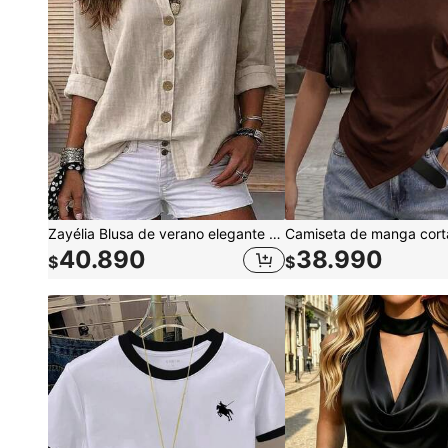
Zayélia Blusa de verano elegante y sencilla, de tejido liso y casual, para uso en el trabajo
40.890
38.990
$
$