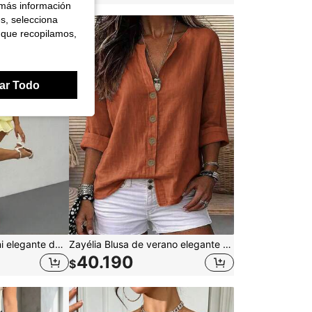
 más información
es, selecciona
 que recopilamos,
ar Todo
Vivamere Vestido mini elegante de mujer con cuello halter y lazo en color amarillo pálido, vestido corto fluido tipo babydoll tropical de verano, adecuado para fiesta, cita, cóctel, Día de San Valentín, elegante, para mujeres de talla pequeña
Zayélia Blusa de verano elegante y sencilla de tejido suave para mujer, camisa de trabajo
40.190
$