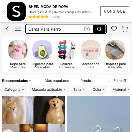
Ropa Para Perro
SHEIN-MODA DE ROPA
×
Mascotas
CONSIGUE
Descarga la APP para más ventajas exclusivas
(2,460)
Gatos
Cama Para Perro
Collar Para Perro
Ropa Para Perro
Ropa para
Juguetes para
Collares,
Accesorios
Limpieza para
Ar
Mascotas
Mascotas
Correas y
para
Mascotas
Arneses para
Mascotas
Mascotas
Recomendados
Más populares
Precio
Filtros
Categoría
Mascota aplicable
Talla
Color
Material