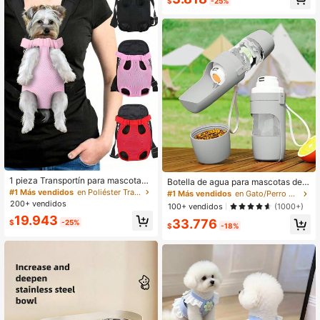
$
-25%
os para cocina/lavado de autos y li
mpieza diaria del hogar
1 pieza Transportín para mascotas
Botella de agua para mascotas de g
para viaje diario, tamaño pequeño,
ran capacidad con recipiente para
#1 Más vendidos
en Poliéster Transportines rígidos para mascotas
#1 Más vendidos
en Gato/Perro Comederos y botellas de viaje para m
adecuado para perros y gatos pequ
comida, taza portátil para beber al a
200+ vendidos
100+ vendidos
(1000+)
eños, regalo navideño
ire libre para pasear al perro, acces
19.943
33.776
orios para perros
$
-25%
$
-18%