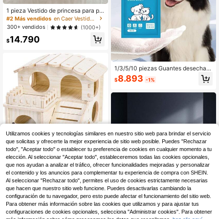
1 pieza Vestido de princesa para pe
rro pequeño hecho de malla de punt
#2 Más vendidos
en Caer Vestidos para mascotas
o y parches, elegante vestido de tir
300+ vendidos
(1000+)
antes con estampado de cerezas ro
14.790
sas
$
1/3/5/10 piezas Guantes desechabl
es para el aseo de mascotas, toallit
8.893
$
-1%
as húmedas, adecuados para perro
s y gatos, guantes de limpieza de m
ascotas sin enjuague, toallitas de b
año SPA suaves sin alcohol que eli
minan el olor, para la limpieza del p
elaje de cachorros y gatitos
Utilizamos cookies y tecnologías similares en nuestro sitio web para brindar el servicio
que solicitas y ofrecerte la mejor experiencia de sitio web posible. Puedes "Rechazar
todo", "Aceptar todo" o establecer tu preferencia de cookies en cualquier momento a tu
elección. Al seleccionar "Aceptar todo", estableceremos todas las cookies opcionales,
1 pieza Casa de madera para hámst
que nos ayudan a analizar el tráfico, ofrecer funcionalidades mejoradas y personalizar
eres, laberinto refugio para hámster,
Solo quedan 4
el contenido y los anuncios para complementar tu experiencia de compra con SHEIN.
casa con tobogán divertido para há
Al seleccionar "Rechazar todo", permites el uso de cookies estrictamente necesarias
12.818
mster con ventana, choza desmont
$
-25%
que hacen que nuestro sitio web funcione. Puedes desactivarlas cambiando la
able de dos pisos para hámster, rató
configuración de tu navegador, pero esto puede afectar el funcionamiento del sitio web.
n enano, ratón, animales pequeños
Para obtener más información sobre las cookies que utilizamos y para ajustar tus
configuraciones de cookies opcionales, selecciona "Administrar cookies". Para obtener