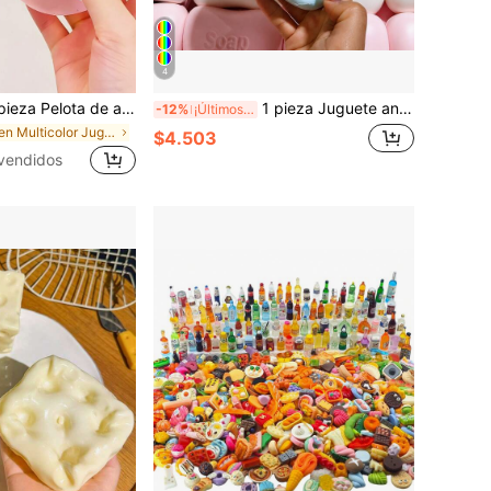
4
aceite de coco, maleable y de rebote lento, juguete para aliviar la ansiedad, juguete para la punta de los dedos, alivio de la presión de la mano, juguete de Pascua, juguete para apretar, juguete para aliviar el estrés, ansiedad y relajación, regalo para fiestas, relleno de bolsa de regalo, premio, cumpleaños, juguete suave y esponjoso
1 pieza Juguete antiestrés de modelo de jabón realista, hecho de material TPR suave y elástico, utilizado como juguete de alivio del estrés, juguete sensorial de mano con diseño de postre lindo, para alivio de la ansiedad, regalo de fiesta infantil, regalo del Día de la Independencia.
-12%
¡Últimos 3 días
en Multicolor Juguetes para aliviar el estrés
$4.503
vendidos