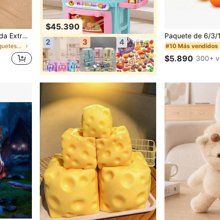
$45.390
Juguete Squishy de Tostada Extra Grande, Tostada de Mantequilla Super Suave Juguete Anti-Estrés para Apretar, Disponible en Rosa, Amarillo, Blanco y Verde, Juguete Squishy Anti-Estrés -- Perfecto para Regalos de Cumpleaños y Festivos, Pequeños Regalos Sorpresa Diarios, Kawaii, Elevador del Ánimo
2
3
4
en TPR Juguetes novedosos y de broma para adolesce
#10 Más vendidos
$5.890
300+ v