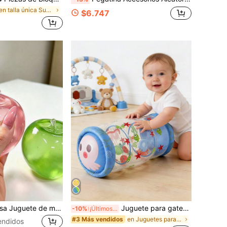
en talla única Suministros de juego
$6.747
1 pieza/Verde/Rosa Juguete de manzana blanda, Juguete antiestrés para adultos, Juguete de liberación lenta, Juguete sensorial para aliviar la ansiedad, Juguete blando antiestrés para adultos, Adecuado para fiestas de adultos, Suave y masticable, Regalo de cumpleaños, Regalo pequeño para bolsa de regalo, Suave y masticable, Juguete suave y masticable
Juguete para gatear de bebé que fomenta el gateo, verde, azul, actividad de desarrollo temprano para bebés con sonajero y pelota rodante, campana incorporada, estilo animal divertido y lindo que ayuda a desarrollar las habilidades motoras, para niños de 6 meses, 1 2 3 años, regalo de cumpleaños
-10%
¡Últimos 3 días
en Juguetes para el desarrollo temprano y la activ
#3 Más vendidos
endidos