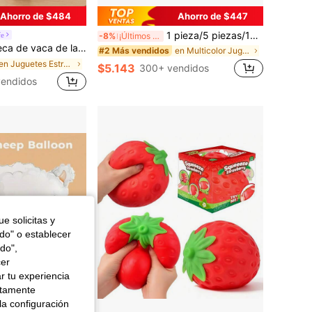
Ahorro de $484
Ahorro de $447
1 pieza/5 piezas/10 piezas Juguetes de Cubo Sensorial para Apretar - Cubo - Para Aula, Exterior, Alivio del Estrés en la Oficina en Cualquier Momento, Perfecto para Decoración de Escritorio, Premios de Clase, Recuerdos de Fiesta y Regalos de Vacaciones! - Regalo de Pascua - Regalo - Regalo Perfecto - Regalo, Juguete Fidget
fe
-8%
¡Últimos 3 días
coración del hogar, regalo perfecto para el Día del Niño, Día de San Valentín, Día de la Madre, Pascua, Halloween, Navidad y otras festividades
en Multicolor Juguetes para apretar para adolescen
#2 Más vendidos
en Juguetes Estrellas en ascenso Peluches y juguet
$5.143
300+ vendidos
endidos
e solicitas y
odo" o establecer
do",
cer
r tu experiencia
ctamente
la configuración