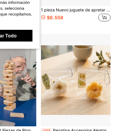
 más información
es, selecciona
e Globos Reutilizable, Globo de Animal Caminante, Juego de Globos, Globo de Bautizo, Decoración de Boda, Planificador de Fiestas, Comprador de Vacaciones, Decoración Navideña, Decoración Navideña
1 pieza Nuevo juguete de apretar de fresa grande con rebote lento, planta de apretar grande, planta sensorial rellena de PU, pelota de apretar con aroma dulce para alivio del estrés, adecuada para adultos
 que recopilamos,
$6.558
ar Todo
era Jenga - Juego de Torre de Equilibrio para Fiestas, Bloques de Dominó, Bloques de Madera Clásicos, Bloques de Torre Desmoronable, Perfecto para Fiestas y Reuniones, Excelente para Noches de Juegos
Pegatina Accesorios Aleatorios Aleatorios Vintage Pastel de Osmanto Juguete de Apretar TPR Súper Suave - Diseño Lindo, Herramienta Creativa de Alivio del Estrés, Herramienta de Relajación Emocional para Adultos
-13%