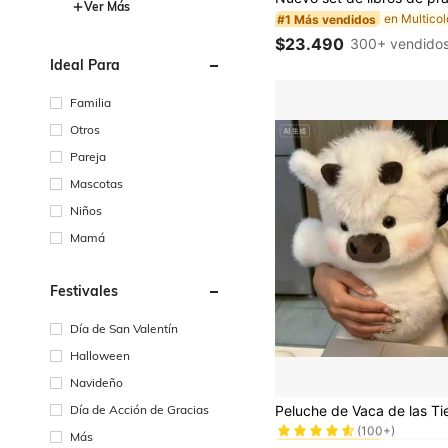
Ver Más
#1 Más vendidos
$23.490
300+ vendido
Ideal Para
Familia
Otros
Pareja
Mascotas
Niños
Mamá
Festivales
Día de San Valentín
Halloween
Navideño
#1 Más vendidos
Día de Acción de Gracias
(100+)
#1 Más vendidos
#1 Más vendidos
Más