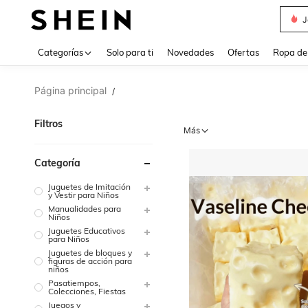
J
Use up 
Categorías
Solo para ti
Novedades
Ofertas
Ropa de
Página principal
/
Filtros
Más
Categoría
Juguetes de Imitación
y Vestir para Niños
Manualidades para
Niños
Juguetes Educativos
para Niños
Juguetes de bloques y
figuras de acción para
niños
Pasatiempos,
Colecciones, Fiestas
Juegos y