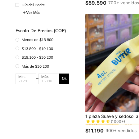
(100+)
(100+)
$59.590
700+ vendido
Día del Padre
#1 Más vendidos
(100+)
Ver Más
Escala De Precios (COP)
Menos de $13.800
$13.800 - $19.100
$19.100 - $30.200
Más de $30.200
Mín.:
Máx:
Ok
#5 Más vendidos
(1000+)
#5 Más vendidos
#5 Más vendidos
(1000+)
(1000+)
$11.190
900+ vendidos
#5 Más vendidos
(1000+)