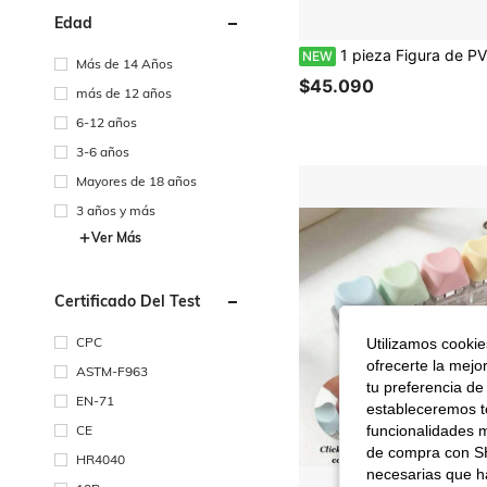
Edad
1 pieza Figura de PVC de una linda chica dragón de sirvienta, decoración de escritorio de alta calidad, regalo ideal para adul
NEW
Más de 14 Años
$45.090
más de 12 años
6-12 años
3-6 años
Mayores de 18 años
3 años y más
Ver Más
Certificado Del Test
CPC
Utilizamos cookies
ofrecerte la mejo
ASTM-F963
tu preferencia de
EN-71
estableceremos to
CE
funcionalidades m
de compra con SH
HR4040
necesarias que h