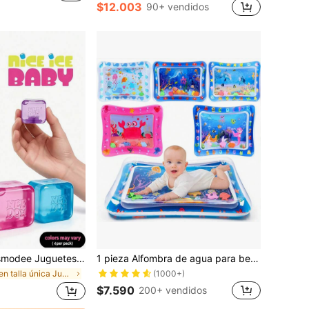
$12.003
90+ vendidos
NeeDoh para apretar, 4 piezas/caja, alivio del estrés, ideal para oficina/hogar, ocio y entretenimiento. También excelente como regalo de graduación, juguetes de peluche y decoración de habitación.
1 pieza Alfombra de agua para bebé para entrenamiento de gateo, Alfombra de agua inflable para bebés para trepar, Cojín de agua acolchado grueso para niños
(1000+)
en talla única Juguetes para niños en edad preesco
$7.590
200+ vendidos