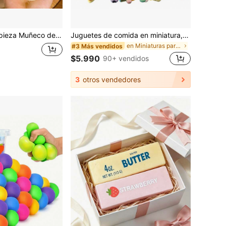
ueso suave, muñeco de queso cuadrado hecho a mano no rebotable y maleable con relleno, muñeco suave para aliviar el estrés para adolescentes, regalo festivo para adultos, adorno de escritorio para decoración del hogar, comida de muñeco
Juguetes de comida en miniatura, botellas de bebida, juguetes de estilo mixto, muñecas de comida de resina, accesorios de cocina para juego de roles, comida en miniatura para casa de muñecas, accesorios DIY para niños y adolescentes - Estilo aleatorio
en Miniaturas para adolescentes
#3 Más vendidos
$5.990
90+ vendidos
3
otros vendedores