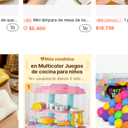
1 pieza, juguete antiestrés de queso cuadrado suave de 5 cm, juguete de apretar de rebote lento, regalo perfecto para Halloween, Navidad, niños y niñas, adecuado para juegos y fiestas, se puede usar como regalo o recuerdo de fiesta, regalo de graduación, regalo para novio/novia, se puede usar como premio de aula, regalo de fiesta para adultos, regalo de cumpleaños o regalo festivo para amigos
Mini lámpara de mesa de noche, reloj despertador, botella de perfume y set de libros, adecuado para decoración de dormitorio de casa de muñecas neutra 1:12, muebles en miniatura minimalistas, mesa de noche rosa, cajón de almacenamiento realista, diorama de escena en miniatura
1 pieza Muñeco de peluche de q
-3%
-8%
¡Últimos 3 días
$18.759
$5.400
Más vendidos
en Multicolor Juegos
de cocina para niños
1k+ usuarios le dieron 5 estrellas
1