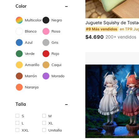
Color
Multicolor
Negro
#9 Más vendidos
Blanco
Rosa
$4.690
200+ vendidos
Azul
Gris
Verde
Rojo
Amarillo
Caqui
Marrón
Morado
Naranja
Talla
S
M
L
XL
XXL
Unitalla