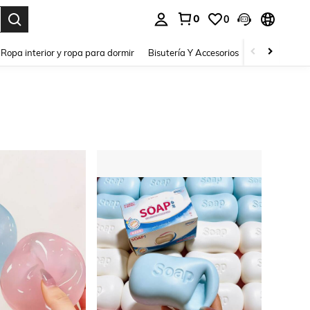
0
0
a. Press Enter to select.
Ropa interior y ropa para dormir
Bisutería Y Accesorios
Zapatos
H