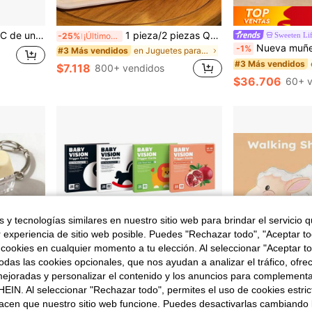
tos, trabajadores de oficina, hogar y vacaciones
1 pieza/2 piezas Queso exprimible - Bloque de queso suave extra grande exprimible | Rebote lento | Regalo Gulu, Queso divertido para adultos | Pelota antiestrés gigante | Queso antiestrés sensorial para adultos - Sunshine Entertainment | Regalo perfecto para cumpleaños o días festivos, juego suave y esponjoso, mejora el estado de ánimo
Sweeten Li
-25%
¡Últimos 2 días
Nueva muñeca de vaca de las tierras altas de peluche esponjoso, muñeca de peluche suave, almohada de de
-1%
en Juguetes para apretar para adolescentes
#3 Más vendidos
#3 Más vendidos
$7.118
800+ vendidos
$36.706
60+ v
 y tecnologías similares en nuestro sitio web para brindar el servicio qu
r experiencia de sitio web posible. Puedes "Rechazar todo", "Aceptar t
 cookies en cualquier momento a tu elección. Al seleccionar "Aceptar to
das las cookies opcionales, que nos ayudan a analizar el tráfico, ofre
ejoradas y personalizar el contenido y los anuncios para complementa
EIN. Al seleccionar "Rechazar todo", permites el uso de cookies estri
acen que nuestro sitio web funcione. Puedes desactivarlas cambiando 