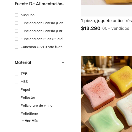
Fuente De Alimentación
Ninguno
Funciona con Batería (Bate
$13.290
60+ vendidos
ría Recargable)
Funciona con Batería (Otra
s Baterías)
Funciona con Pilas (Pila de
Botón/Pila de Moneda)
Conexión USB u otra fuent
e de alimentación de CC
Material
TPR
ABS
Papel
Poliéster
Policloruro de vinilo
Polietileno
Ver Más