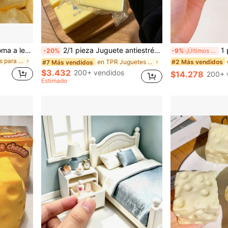
Juguete antiestrés con aroma a leche dulce de TPR suave y esponjoso con forma de dumpling, adorno divertido y lindo de 5 cm para apretar, regalo práctico y de moda, adecuado para cumpleaños, Pascua, Halloween, Navidad y varios regalos de fiesta, mejora el estado de ánimo
2/1 pieza Juguete antiestrés viral de mantequilla suave y lindo de gran tamaño, juguete de alivio del estrés, estimulación sensorial, pelota antiestrés, adecuado como regalo de Pascua, cumpleaños, graduación, favor de fiesta, suministros para despedida de soltera, estilo dumpling de rebote lento, estético, regalo de Navidad
1 pieza Pelota de apretar hecha a mano con 
-20%
-9%
¡Últimos 3 días
en Juguetes para apretar para adolescentes
#2 Más vendidos
en TPR Juguetes novedosos y de broma para adolesce
#7 Más vendidos
$3.432
200+ vendidos
$14.278
200+ 
Estimado