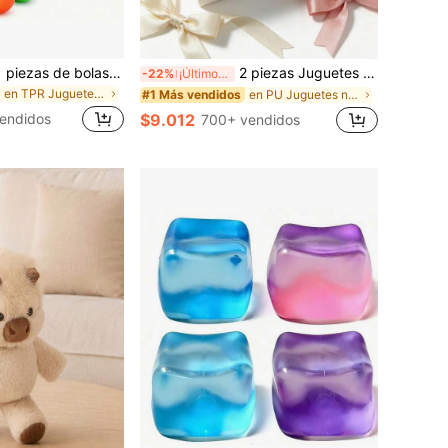
Paquete de 6/3/1 piezas de bolas antiestrés suaves para apretar, bolas antiestrés de rebote lento, bolas suaves para apretar, bolas de relajación manual, caja de premios para el aula, regalos de Halloween/Acción de Gracias/Navidad, colores aleatorios, recuerdos de fiesta
2 piezas Juguetes de espuma comprimida suave con aroma a mantequilla y fresa, tacto súper suave, fragancia natural, juguetes antiestrés con forma de comida (sin caja), perfectos para recuerdos de fiesta, alivio de la ansiedad, múltiples estilos disponibles, adecuados para alivio del estrés y regalos de vacaciones, caramelo de mantequilla, suave y esponjoso, kawaii
-22%
¡Últimos 3 días
en TPR Juguetes novedosos y de broma para adolesce
en PU Juguetes novedosos y de broma para adolescen
#1 Más vendidos
endidos
$9.012
700+ vendidos