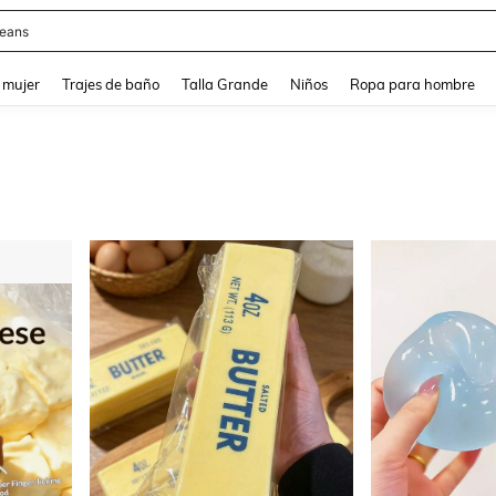
eans
and down arrow keys to navigate search Búsqueda reciente and Busca y Encuentr
 mujer
Trajes de baño
Talla Grande
Niños
Ropa para hombre