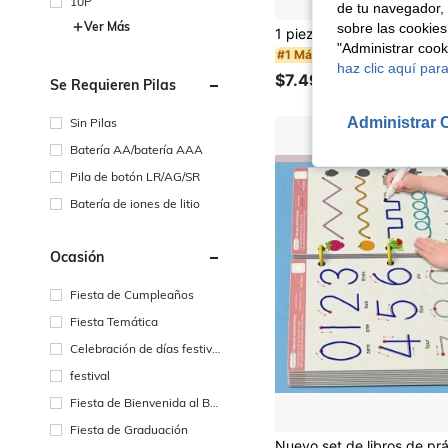
10P
de tu navegador, 
Ver Más
sobre las cookies
"Administrar coo
#1 Más vendidos
haz clic aquí para
$7.490
200+ vendidos
Se Requieren Pilas
Administrar 
Sin Pilas
Batería AA/batería AAA
Pila de botón LR/AG/SR
Batería de iones de litio
Ocasión
Fiesta de Cumpleaños
Fiesta Temática
Celebración de días festivo
s
festival
Fiesta de Bienvenida al Be
bé
Fiesta de Graduación