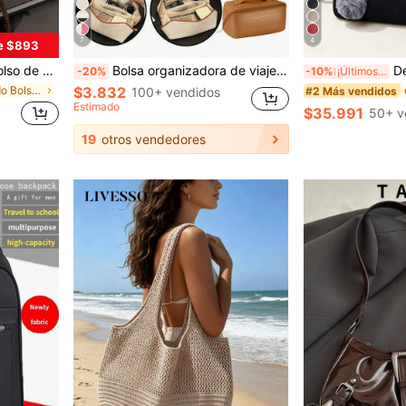
7
4
e $893
lsa de regalo ideal para fiestas, minimalista
Bolsa organizadora de viaje multifuncional, bolsa de cosméticos de cuero PU impermeable, bolsa de maquillaje de doble capa de gran capacidad, bolsa organizadora de cosméticos, bolsa de aseo, bolsa de maquillaje para viajes y hogar, bolsa organizadora de maquillaje, accesorios de viaje, bolsas, decoración de habitaciones, tocador, bolsa de cosméticos, bolsa de almacenamiento, regalo para ella, regalo de Navidad, regalo creativo para mujeres, bolsa, bolsa de maquillaje, artículo esencial de viaje
Dedoo Mochila de nailon imper
-20%
-10%
¡Últimos 3 días
en Cuadrado Bolsos con asa superior para mujer
$3.832
#2 Más vendidos
100+ vendidos
Estimado
$35.991
50+ v
19
otros vendedores