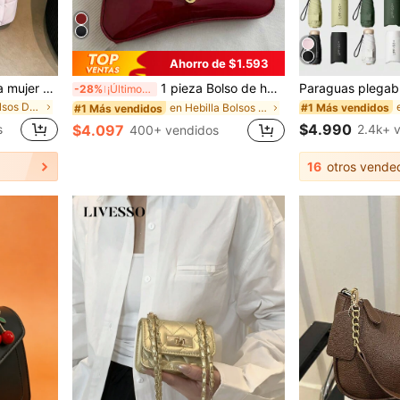
Ahorro de $1.593
Nuevo bolso de mano para mujer de color rosa sólido, con interior espacioso con portavasos, cierre de cremallera de metal suave, asas dobles para llevar al hombro o en la mano, adecuado para ir al trabajo, salir, ir de compras, viajes de negocios y uso diario
1 pieza Bolso de hombro y bandolera de cuero sintético aceitado retro para mujer, adecuado para citas, salidas, fiestas, banquetes, estética
-28%
¡Últimos 3 días
en Rosa Bolsos De Mano Para Mujer
#1 Más vendidos
en Hebilla Bolsos De Hombro De Mujer
#1 Más vendidos
$4.990
s
2.4k+ 
$4.097
400+ vendidos
16
otros vende