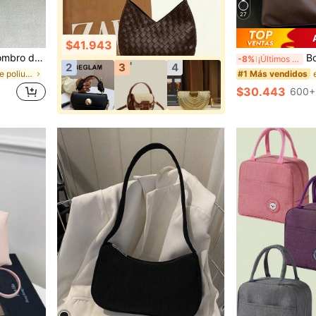
27
$41.943
ra estudiantes universitarios, Bolso de mano para ir al trabajo, Estilo retro
Bolso de hombro de mujer d
-8%
¡Últimos 3 días
2
3
4
en Cuero de poliuretano Bolsos De Mano Para Mujer
#1 Más vendidos
$30.443
600+