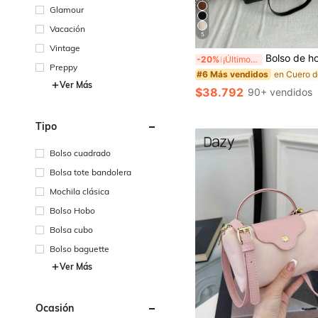
Glamour
Vacación
5
Vintage
Bolso de hombro de gran capacidad para mujer, Otoño/Invierno 2024, Bolso de tote minimalista y versátil, Mochila pa
-20%
¡Últimos 3 días
Preppy
#6 Más vendidos
Ver Más
$38.792
90+ vendidos
Tipo
Bolso cuadrado
Bolsa tote bandolera
Mochila clásica
Bolso Hobo
Bolsa cubo
Bolso baguette
Ver Más
Ocasión