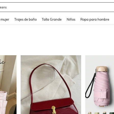
estidos De Baño
and down arrow keys to navigate search Búsqueda reciente and Busca y Encuentr
 mujer
Trajes de baño
Talla Grande
Niños
Ropa para hombre