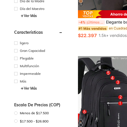
Día de la Madre
23
Día del Maestro
Ahorro d
Ver Más
Elegante bolso de mano de unicolor con correa de hombro ajustable, bo
-4%
¡Últimos 3 días
#1 Más vendidos
Características
$22.397
1.5k+ vendidos
ligero
Gran Capacidad
Plegable
Multifunción
Impermeable
Más
Ver Más
Escala De Precios (COP)
Menos de $17.500
$17.500 - $26.800