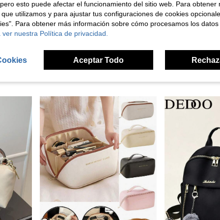
pero esto puede afectar el funcionamiento del sitio web. Para obtener
 que utilizamos y para ajustar tus configuraciones de cookies opcional
 $1.143
kies". Para obtener más información sobre cómo procesamos los datos
ajo, escuela, compras, viajes, gran regalo para familia, amigos, parejas, padres
Bolso de mano minimalista de unicolor y de moda, bolso multiusos, bolso bandolera, adecuado para compras, trabajo y uso diario de mujeres
 ver nuestra Política de privacidad.
Livesso
Livesso Bolso de hombro, bolso de mano, bol
NEW
en Marrón café Bolsos De Mano Para Mujer
#2 Más vendidos
en Cuadrado Bolsos cruzados para hombre
$44.490
$32.490
200+ vendidos
Cookies
Aceptar Todo
Rechaz