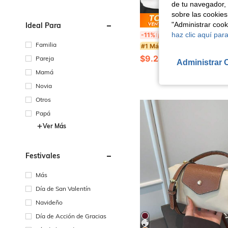
de tu navegador, 
sobre las cookies
Ahorro de
"Administrar coo
Ideal Para
1 pieza Bolsa de hombro/bandolera unisex mini resistente al agua con cremallera, con orificio para auriculares, adecuada para trab
haz clic aquí para
-11%
¡Últimos 3 días
Familia
#1 Más vendidos
$9.247
700+ vendidos
Pareja
Administrar 
Mamá
Novia
Otros
Papá
Ver Más
Festivales
Más
Día de San Valentín
Navideño
Día de Acción de Gracias