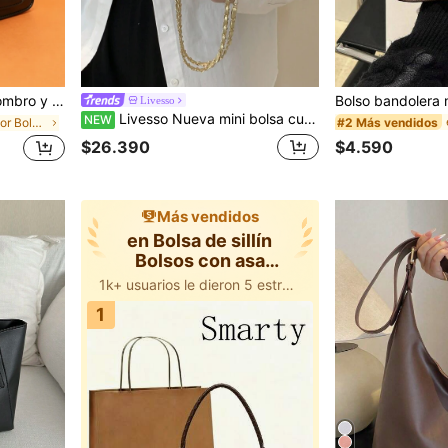
e color liso con bolsillo para cartera
Livesso
Livesso Nueva mini bolsa cuadrada para mujer, bolso de hombro con patrón de diamantes, costura, bolso de cadena trenzada, pequeño bolso con solapa, bolso cruzado diagonal lindo
NEW
#2 Más vendidos
en Multicolor Bolsos con asa superior para mujer
$4.590
$26.390
Más vendidos
en Bolsa de sillín
Bolsos con asa
superior para mu
1k+ usuarios le dieron 5 estrellas
1