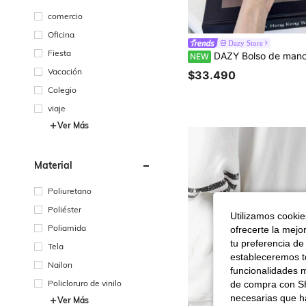
comercio
Oficina
Dazy Store
Fiesta
DAZY Bolso de mano rosa de moda, bolso cruzado, bolso de mujer, bolso de teléfono compacto y exquisito, fácil de 
NEW
Vacación
$33.490
Colegio
viaje
Ver Más
Material
Poliuretano
Poliéster
Utilizamos cookies
Poliamida
ofrecerte la mejo
tu preferencia de
Tela
estableceremos to
Nailon
funcionalidades m
Policloruro de vinilo
de compra con SH
necesarias que h
Ver Más