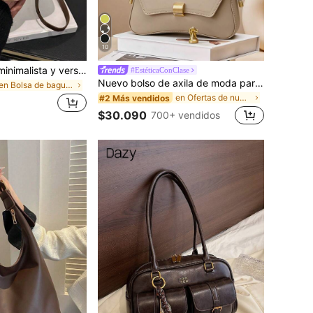
10
Bolso bandolera minimalista y versátil de unicolor con letra para mujeres, elegante bolso de cadena para el hombro, adecuado para compras, billetera, compras, mujeres jóvenes, estudiantes universitarios, recién casados, oficinistas. Ideal para oficina, escuela, trabajo, negocios, viajes, actividades al aire libre y otras ocasiones.
#EstéticaConClase
Nuevo bolso de axila de moda para mujer, bolso de punto con diseño de decoración de hebilla de metal personalizada, bolso de hombro, estilo premium de PU de unicolor
en Bolsa de baguette Crossbody de mujer
en Ofertas de nueva llegada Bolsos De Hombro De Mu
#2 Más vendidos
$30.090
700+ vendidos