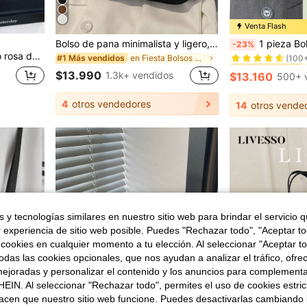
Venta Flash
#1 Más vendidos
Bolso de pana minimalista y ligero, adecuado para adolescentes, mujeres, estudiantes universitarias, nuevas profesionales, trabajadores de oficina, perfecto para oficina, universidad, trabajo, negocios, desplazamientos
1 pieza Bolsa de almuerzo aislada portátil, Caja de almuerzo térmica, Bolsa de almuerzo, Bolsa de almuerzo de papel de aluminio grueso, Bolsa de almuerzo, Adecuada para el trabajo y al aire libr
-23%
(100
llevar, bolso cruzado para el uso diario
en Fiesta Bolsos De Hombro De Mujer
#1 Más vendidos
#1 Más vendidos
#1 Más vendidos
(100
(100
$13.990
1.3k+ vendidos
$13.160
500+ 
#1 Más vendidos
(100
4
otros vendedores
14
otros vende
 y tecnologías similares en nuestro sitio web para brindar el servicio qu
r experiencia de sitio web posible. Puedes "Rechazar todo", "Aceptar t
 cookies en cualquier momento a tu elección. Al seleccionar "Aceptar to
das las cookies opcionales, que nos ayudan a analizar el tráfico, ofre
ejoradas y personalizar el contenido y los anuncios para complementa
EIN. Al seleccionar "Rechazar todo", permites el uso de cookies estri
acen que nuestro sitio web funcione. Puedes desactivarlas cambiando 