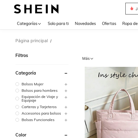
V
Use up 
Categorías
Solo para ti
Novedades
Ofertas
Ropa de
Página principal
/
Filtros
Más
Categoría
Bolsos Mujer
Bolsos para hombres
Equipación de Viaje y
Equipaje
Carteras y Tarjeteros
Accesorios para bolsos
Bolsas Funcionales
Color