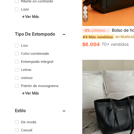
Ribete en contraste
Lazo
Ver Más
4
Bolso de hombro y bandolera para mujer Arrow Decor d
-3%
¡Últimos 3 días
Tipo De Estampado
#4 Más vendidos
$6.004
70+ vendidos
Liso
Color combinado
Estampado Integral
Letras
vistoso
Patrón de monograma
Ver Más
Estilo
De moda
Casual