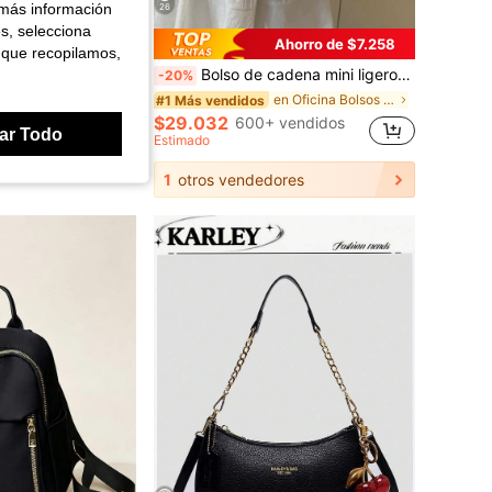
 más información
26
es, selecciona
Ahorro de $7.258
 que recopilamos,
Bolso de cadena mini ligero, bolso acolchado, bolso cubo, adecuado para niñas, estudiantes universitarias y trabajadoras de oficina
-20%
so de mano de gran capacidad de estilo minimalista para mujer
en Oficina Bolsos con asa superior para mujer
#1 Más vendidos
$29.032
600+ vendidos
ar Todo
Estimado
1
otros vendedores