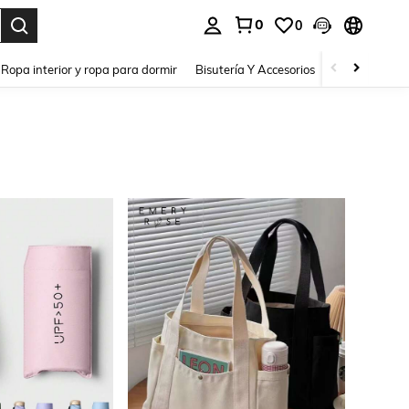
0
0
a. Press Enter to select.
Ropa interior y ropa para dormir
Bisutería Y Accesorios
Zapatos
H