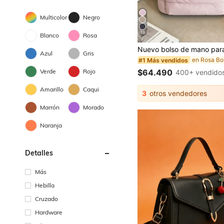
Multicolor
Negro
19
Blanco
Rosa
Azul
Gris
#1 Más vendidos
Verde
Rojo
$64.490
400+ vendido
Amarillo
Caqui
3
otros vendedores
Marrón
Morado
Naranja
Detalles
Más
Hebilla
Cruzado
Hardware