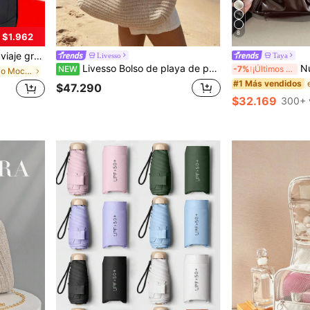
8
 $1.962
s de negocios; equipada con compartimento de gran capacidad para computadora portátil
Livesso
Taya
Livesso Bolso de playa de primavera para mujer, bolso de ganchillo, bolso tote de gran capacidad y moda, bolso de hombro, esencial de viaje, adecuado para estudiantes y mujeres de negocios, estilo boho chic
Nuevo bolso cuadrado de estilo v
NEW
-7%
¡Últimos 3 días
en Deportivo Mochilas De Hombre
#1 Más vendidos
$47.290
s
$32.169
300+ 