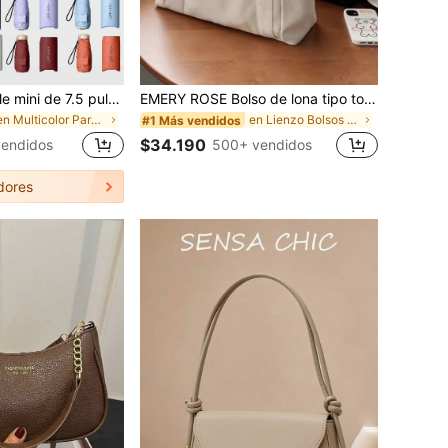
Paraguas plegable mini de 7.5 pulgadas/19 cm, paraguas para mujeres, paraguas portátil para exteriores, paraguas con protección UV y bolsa de transporte, viaje, ligero
EMERY ROSE Bolso de lona tipo tote de gran capacidad de la marca X Milania para mujeres, reutilizable, adecuado para uso diario y viajes, bolso de estudiante, diseño de múltiples compartimentos, ideal para la playa
en Multicolor Paraguas
en Lienzo Bolsos De Mano Para Mujer
#1 Más vendidos
$34.190
vendidos
500+ vendidos
dores