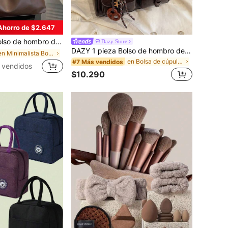
Ahorro de $2.647
e gran capacidad y unicolor vintage, bolso cruzado multifuncional, bolso de mano, bolso cruzado de gran capacidad, bolso de trabajo casual (el color y la imagen pueden variar ligeramente), bolso retro
Dazy Store
DAZY 1 pieza Bolso de hombro de mujer de unicolor retro de piel de PU con múltiples bolsillos, gran capacidad, viene con un accesorio colgante desmontable (el accesorio colgante puede variar ligeramente)
en Minimalista Bolsos De Hombro De Mujer
en Bolsa de cúpula Bolsos De Hombro De Mujer
#7 Más vendidos
 vendidos
$10.290