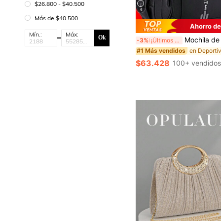
$26.800 - $40.500
4
Más de $40.500
Ahorro de
Mín.:
Máx:
Ok
Mochila de viaje grande, adecuada para la temporada de regreso a la escuela; mochila de viaje de alta gama, adecuada para viaje
-3%
¡Últimos 3 días
#1 Más vendidos
$63.428
100+ vendido