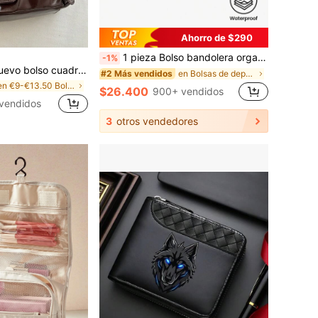
Ahorro de $290
1 pieza Bolso bandolera organizador multifuncional de moda de unicolor minimalista, bolsa pequeña para gimnasio, versátil para mujeres, bolso de hombro, bolsa de fitness mini compacta y suave
-1%
intage Y2K, hebilla de cinturón de metal, apertura con cremallera, ligero y minimalista, bolso de hombro y axila plisado de unicolor. Adecuado para la vida diaria de las mujeres, uso casual, desplazamientos, trabajo, vacaciones y uso estudiantil
en Bolsas de deporte
#2 Más vendidos
en €9-€13.50 Bolsos de hombro para mujer
$26.400
900+ vendidos
vendidos
3
otros vendedores