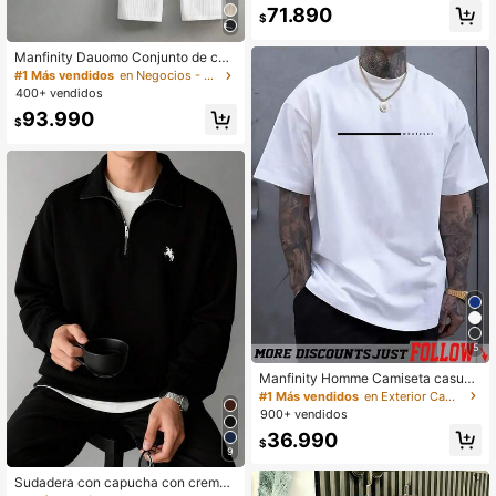
71.890
era y otoño, para otoño, para él
$
Manfinity Dauomo Conjunto de ca
misa de manga corta y pantalones
#1 Más vendidos
en Negocios - Desplazamientos de negocios Conjunto
con estampado minimalista para ho
400+ vendidos
mbre
93.990
$
5
Manfinity Homme Camiseta casual
de manga corta, cuello redondo, aju
#1 Más vendidos
en Exterior Camisetas de hombre
stada, con gráfico de letras impres
900+ vendidos
o, para hombres, para amigos
36.990
$
9
Sudadera con capucha con cremall