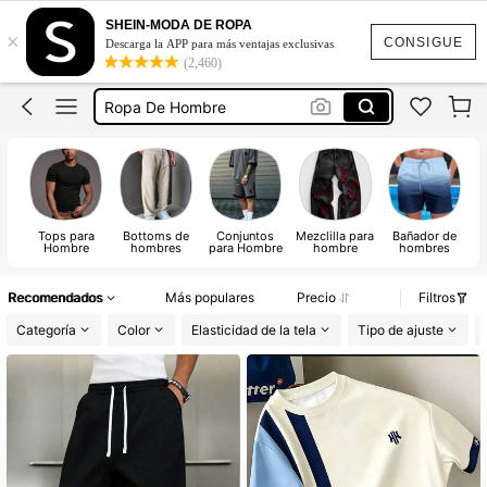
Camisas Para Hombre
SHEIN-MODA DE ROPA
×
Playeras De Hombre
CONSIGUE
Descarga la APP para más ventajas exclusivas
(2,460)
Ropa De Hombre
Conjunto De Hombre
Pantalones De Hombre
Tops para
Bottoms de
Conjuntos
Mezclilla para
Bañador de
R
Hombre
hombres
para Hombre
hombre
hombres
g
Recomendados
Más populares
Precio
Filtros
Categoría
Color
Elasticidad de la tela
Tipo de ajuste