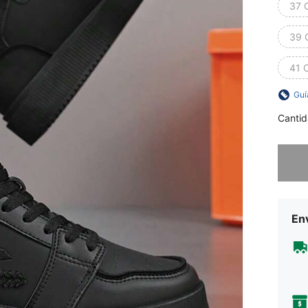
37 
39 
41 
Guí
Cantid
Lo sent
Env