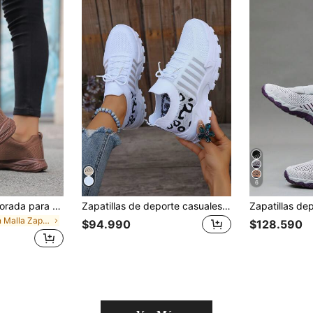
6
Zapatillas de temporada para mujer, para correr y caminar por el parque, suaves y transpirables, modernas y multifuncionales
Zapatillas de deporte casuales con estampado de leopardo para mujer en otoño/invierno, zapatos cómodos con cordones y suela gruesa, ligeros y versátiles, de gran tamaño, de suela blanda y de tacón bajo, aptos para senderismo
en Malla Zapatillas De Mujer
$94.990
$128.590