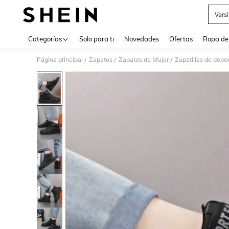
Vars
Use up 
Categorías
Solo para ti
Novedades
Ofertas
Ropa de
Página principal
Zapatos
Zapatos de Mujer
Zapatillas de depo
/
/
/