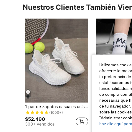
Nuestros Clientes También Vie
Utilizamos cookies
ofrecerte la mejo
tu preferencia de
estableceremos to
funcionalidades m
de compra con SH
necesarias que h
en Cómodo Zapatillas de deporte para mujer
#1 Más vendidos
de tu navegador, 
1 par de zapatos casuales unisex de diseño con cordones, de suela blanda y transpirable, adecuados para primavera y verano
Vate
(1000+)
sobre las cookies
en Cómodo Zapatillas de deporte para mujer
en Cómodo Zapatillas de deporte para mujer
#1 Más vendidos
#1 Más vendidos
(1000+)
(1000+)
"Administrar coo
$52.490
$80.000
en Cómodo Zapatillas de deporte para mujer
#1 Más vendidos
300+ vendidos
haz clic aquí para
(1000+)