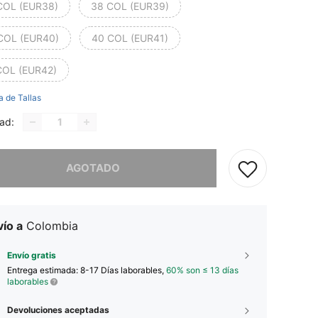
COL (EUR38)
38 COL (EUR39)
COL (EUR40)
40 COL (EUR41)
COL (EUR42)
a de Tallas
ad:
imos, este producto está agotado.
AGOTADO
ío a
Colombia
Envío gratis
Entrega estimada:
8-17 Días laborables,
60% son ≤ 13 días
laborables
Devoluciones aceptadas