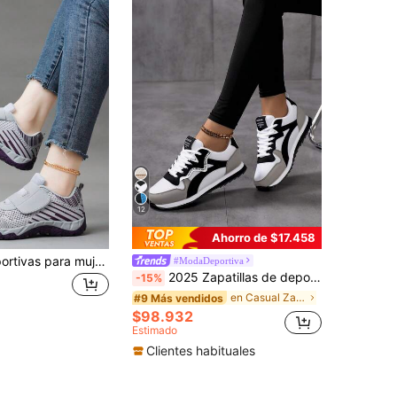
12
Ahorro de $17.458
Zapatillas deportivas para mujer, nuevas llegadas para otoño 2025, color gris, para todas las estaciones, antideslizantes y transpirables
#ModaDeportiva
2025 Zapatillas de deporte casuales cómodas con suela blanda, punta redonda y cordones, de estilo vintage para mujer. Zapatos versátiles y transpirables para uso diario en verano.
-15%
en Casual Zapatillas De Mujer
#9 Más vendidos
$98.932
Estimado
Clientes habituales