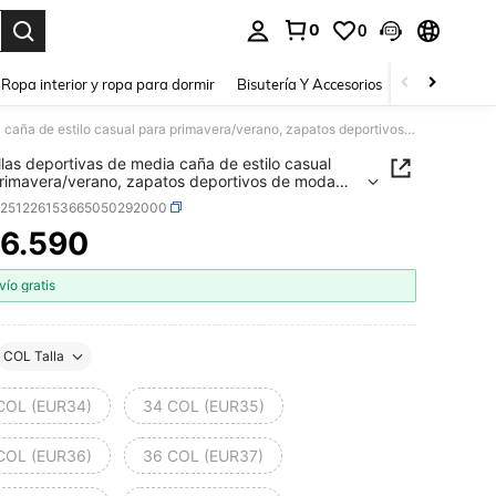
0
0
a. Press Enter to select.
Ropa interior y ropa para dormir
Bisutería Y Accesorios
Zapatos
H
Zapatillas deportivas de media caña de estilo casual para primavera/verano, zapatos deportivos de moda para adolescentes
llas deportivas de media caña de estilo casual
rimavera/verano, zapatos deportivos de moda
dolescentes
k251226153665050292000
6.590
ICE AND AVAILABILITY
vío gratis
COL Talla
COL (EUR34)
34 COL (EUR35)
COL (EUR36)
36 COL (EUR37)