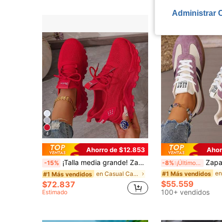
Administrar 
4
Ahorro de $12.853
Ahor
¡Talla media grande! Zapatillas deportivas blancas de mujer de unicolor, de malla de punto, ligeras, versátiles, estilo Ins, zapatillas deportivas casuales de verano con suela gruesa
Zapatillas deportivas planas casuales 
-15%
-8%
¡Últimos 3 días
#1 Más vendidos
en Casual Calzado deportivo para mujer
#1 Más vendidos
$55.559
$72.837
100+ vendidos
Estimado