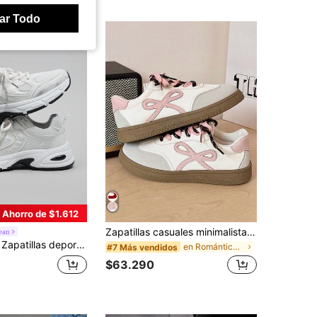
ar Todo
Ahorro de $1.612
Zapatillas casuales minimalistas con lazo, suela de goma resistente al desgaste para uso diario
ean
a gruesa, zapatos de correr casuales de malla transpirable para mujer, nueva llegada primavera/verano 2024 vuelta a la escuela
en Romántico Zapatillas De Mujer
#7 Más vendidos
$63.290