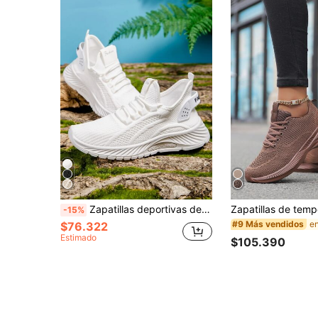
Zapatillas deportivas de punto para mujer, zapatos livianos para gimnasio, running y tenis, tenis de corte bajo transpirable, combina bien con pantalones de chándal de
-15%
#9 Más vendidos
$76.322
Estimado
$105.390