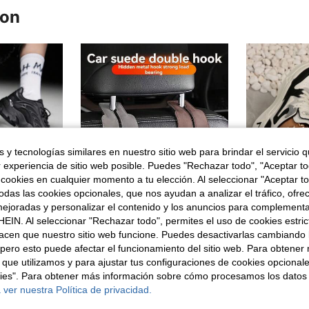
ron
 y tecnologías similares en nuestro sitio web para brindar el servicio qu
r experiencia de sitio web posible. Puedes "Rechazar todo", "Aceptar t
 cookies en cualquier momento a tu elección. Al seleccionar "Aceptar to
das las cookies opcionales, que nos ayudan a analizar el tráfico, ofre
ejoradas y personalizar el contenido y los anuncios para complementa
EIN. Al seleccionar "Rechazar todo", permites el uso de cookies estri
Ahorro de $97
acen que nuestro sitio web funcione. Puedes desactivarlas cambiando 
#1 Más vendid
pero esto puede afectar el funcionamiento del sitio web. Para obtener
4 piezas, Gancho para coche, Funda de asiento de coche con ganchos ocultos, Material de cuero PU, Accesorios para coche, Accesorios para el interior del vehículo, Gancho de almacenamiento de bolsa para coche, Gancho de almacenamiento de bolsa para asiento trasero de coche ABS, Para varios modelos de vehículos, Viajes, Exterior, Vuelta a la escuela
-1%
(
SHEIN X Lucía Bellido Vate Zapatos casuales para mujer para vacaciones de verano, deportes, vuelta al colegio, otoño, zapatillas deportivas con suela gruesa
 que utilizamos y para ajustar tus configuraciones de cookies opcional
#1 Más vendid
#1 Más vendid
$11.093
50+ vendidos
(
(
kies". Para obtener más información sobre cómo procesamos los datos
$68.490
#1 Más vendid
300+ vendid
 ver nuestra Política de privacidad.
(