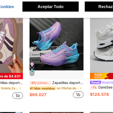
Cookies
Aceptar Todo
Rechaz
7
ro de $4.831
ligeras de moda nuevas para otoño/invierno 2025 con estampado de retazos de colores vintage
Zapatillas deportivas casuales cómodas y versátiles con tecnología de absorción de impactos para adolescentes, zapatillas de running profesionales para deportes competitivos
#EstiloCl
-3%
¡Últimos 3 días
DareSee Zapatillas deportivas de plataforma de cuero suave con suel
-1%
en Violeta Zapatillas De Mujer
en Ofertas de nueva llegada Calzado deportivo para
#1 Más vendidos
$124.578
$99.027