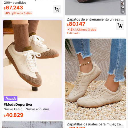
ura sólido, tejidos, transpirables, ad
200+ vendidos
ecuados para escuela, oficina, corr
67.243
$
er, ligeros, para fitness, senderismo,
10
-8%
¡Últimos 3 días
fiesta, cena, compras, citas, zapato
s planos de moda casual
Zapatos de entrenamiento unisex c
80.147
on cordones para mujer, zapatos de
$
mujer de talla grande, zapatos depo
-15%
¡Últimos 3 días
rtivos casuales versátiles de moda
Estimado
moderna para exterior, calle y camp
us, zapatos de pareja
#ModaDeportiva
Nuevo Estilo
Nuevo en 5 días
Subiendo 77%
40.829
$
Zapatillas casuales para mujer, zap