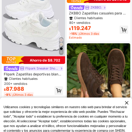
ZKBBO.
ZKBBO Zapatillas casuales para mu
jer, zapatos planos y cómodos para
Clientes habituales
fitness y caminar
80+ vendidos
119.247
$
-15%
¡Últimos 3 días
Estimado
11
Ahorro de $8.702
Flipark Sneaker Shoes
Flipark Zapatillas deportivas blanca
s de suela gruesa con aumento de a
Clientes habituales
ltura interior para mujer, estilo nuev
200+ vendidos
o primavera/otoño, versátiles y cas
87.988
$
uales para mujeres de baja estatura
-9%
¡Últimos 3 días
Utilizamos cookies y tecnologías similares en nuestro sitio web para brindar el servicio
que solicitas y ofrecerte la mejor experiencia de sitio web posible. Puedes "Rechazar
todo", "Aceptar todo" o establecer tu preferencia de cookies en cualquier momento a tu
elección. Al seleccionar "Aceptar todo", estableceremos todas las cookies opcionales,
que nos ayudan a analizar el tráfico, ofrecer funcionalidades mejoradas y personalizar
el contenido y los anuncios para complementar tu experiencia de compra con SHEIN.
Zapatos deportivos casuales para