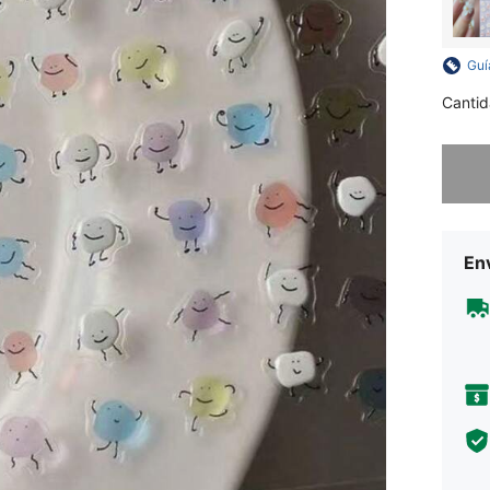
Guí
Cantid
Lo sent
Env