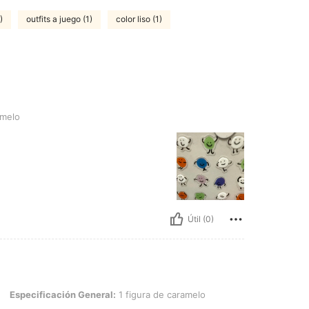
)
outfits a juego (1)
color liso (1)
amelo
Útil (0)
cación General: 1 figura de caramelo
Especificación General:
1 figura de caramelo