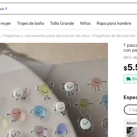
iva
and down arrow keys to navigate search Búsqueda reciente and Busca y Encuentr
 mujer
Trajes de baño
Talla Grande
Niños
Ropa para hombre
Pegatinas y calcomanías para decoración de uñas
Pegatinas de decoración
/
/
1 piez
con pe
imperm
SKU: s
5.
$
PR
En
Espec
1 fi
Mostra