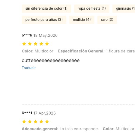
sin diferencia de color (1)
ropa de fiesta (1)
gimnasio (1
perfecto para uñas (3)
mullido (4)
raro (3)
o***k
18 May,2026
Color: Multicolor, Especificación General: 1 figura de caramelo
Color:
Multicolor
Especificación General:
1 figura de car
cutteeeeeeeeeeeeeeeeee
Traducir
6***1
17 Apr,2026
Adecuado general: La talla corresponde, Color: Multicolor, Especifi
Adecuado general:
La talla corresponde
Color:
Multicolor