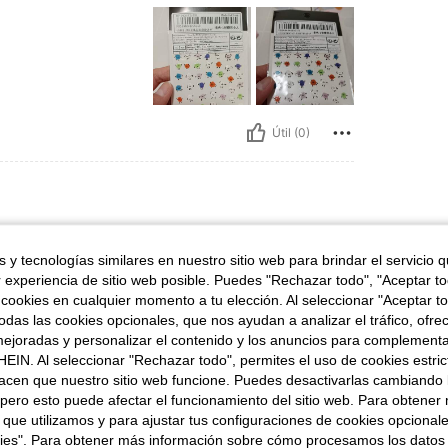
Útil (0)
cación General: 1 figura de caramelo
Especificación General:
1 figura de caramelo
 y tecnologías similares en nuestro sitio web para brindar el servicio qu
 wait
r experiencia de sitio web posible. Puedes "Rechazar todo", "Aceptar t
 cookies en cualquier momento a tu elección. Al seleccionar "Aceptar to
das las cookies opcionales, que nos ayudan a analizar el tráfico, ofre
ejoradas y personalizar el contenido y los anuncios para complementa
EIN. Al seleccionar "Rechazar todo", permites el uso de cookies estri
acen que nuestro sitio web funcione. Puedes desactivarlas cambiando 
Útil (0)
pero esto puede afectar el funcionamiento del sitio web. Para obtener
 que utilizamos y para ajustar tus configuraciones de cookies opcional
kies". Para obtener más información sobre cómo procesamos los datos
señas