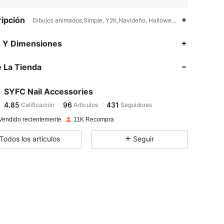
ipción
Dibujos animados,Simple, Y2K,Navideño, Halloween, Más, Día de Acci
4,85
96
431
s Y Dimensiones
 La Tienda
4,85
96
431
SYFC Nail Accessories
4,85
96
431
Calificación
Artículos
Seguidores
p***2
pagó
Hace 1 día
Vendido recientemente
11K Recompra
4,85
96
431
Todos los artículos
Seguir
4,85
96
431
4,85
96
431
4,85
96
431