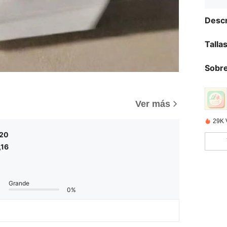
Descr
Talla
Sobre
Ver más
29K 
,20
,16
Grande
0%