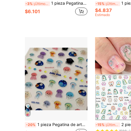
1 pieza Pegatina de uñas con cara de dibujos animados de gelatina, pegatinas de arte de uñas 5D estereoscópicas y divertidas
1 pieza Encanto de arte de uñas con expresión de labios vívida, gemas para u
-3%
¡Últimos 3 días
-15%
¡Últimos 3 días
$4.837
$6.101
Estimado
1 pieza Pegatina de arte de uñas 5D en relieve con criatura marina de medusa colorida, semi-transparente, fantasía submarina, decoración de uñas autoadhesiva ideal para mujeres y niñas, decoración de uñas kawaii acuática
2 piezas Pegatinas de arte de uñas con estilo de ga
-20%
-15%
¡Últimos 3 días