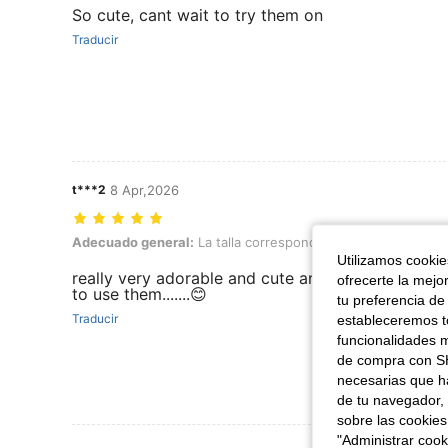
So cute, cant wait to try them on
Traducir
t***2
8 Apr,2026
Adecuado general: La talla corresponde, Color: Multicolor, Especifi
Adecuado general:
La talla corresponde
Color:
Multicolor
Utilizamos cookies
really very adorable and cute and perfect cannot
ofrecerte la mejo
to use them.......😊
tu preferencia de
Traducir
estableceremos to
funcionalidades m
de compra con SH
necesarias que h
de tu navegador, 
sobre las cookies
"Administrar coo
Ver Más Re