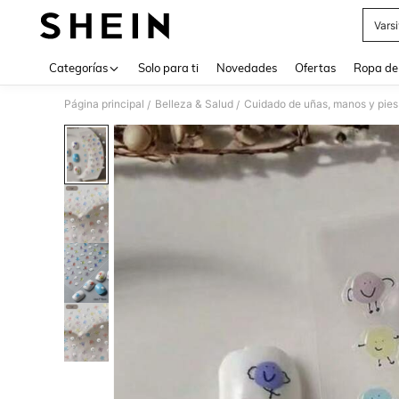
Vars
Use up 
Categorías
Solo para ti
Novedades
Ofertas
Ropa de
Página principal
Belleza & Salud
Cuidado de uñas, manos y pies
/
/