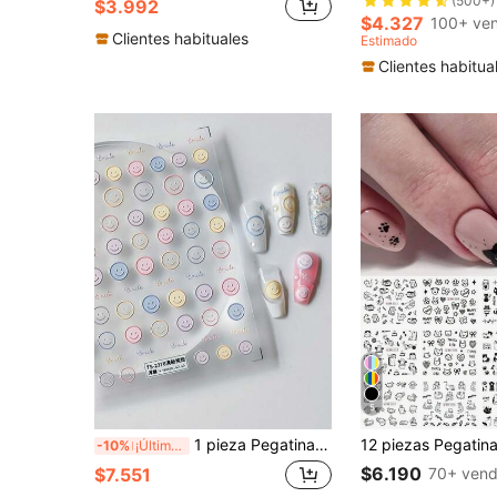
(500+)
$3.992
$4.327
100+ ve
Clientes habituales
Estimado
Clientes habitua
5
1 pieza Pegatina de uñas 5D en relieve con fantasía - Calcomanías de dibujos animados lindos, autoadhesivos, arte de uñas geométrico para niñas, salones DIY, decoración de arte de uñas, accesorios y suministros para uñas
-10%
¡Últimos 3 días
$6.190
70+ vend
$7.551