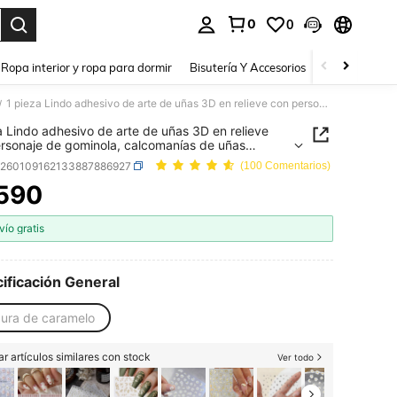
0
0
a. Press Enter to select.
Ropa interior y ropa para dormir
Bisutería Y Accesorios
Zapatos
H
1 pieza Lindo adhesivo de arte de uñas 3D en relieve con personaje de gominola, calcomanías de uñas impermeables, partes y componentes de uñas
/
a Lindo adhesivo de arte de uñas 3D en relieve
rsonaje de gominola, calcomanías de uñas
eables, partes y componentes de uñas
b260109162133887886927
(100 Comentarios)
590
ICE AND AVAILABILITY
vío gratis
ificación General
gura de caramelo
r artículos similares con stock
Ver todo