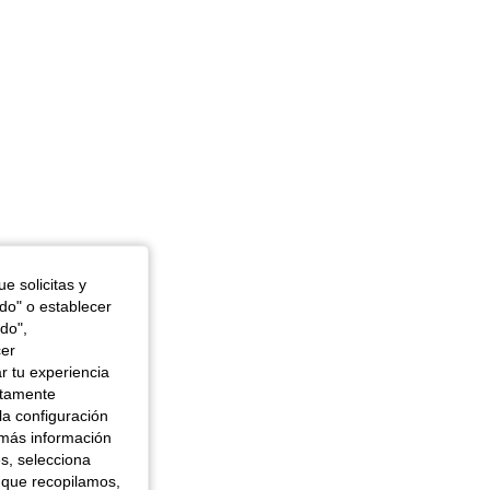
e solicitas y
odo" o establecer
do",
cer
r tu experiencia
ctamente
la configuración
 más información
es, selecciona
 que recopilamos,