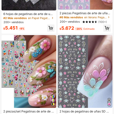
2 piezas Pegatinas de arte de uñas
6 hojas de pegatinas de arte de uña
5D con relieve floral, Calcomanías
#6 Más vendidos
en Verano Pegatinas y calcomanías para decoración
s con tema bohemio con estrellas, l
#2 Más vendidos
en Papel Pegatinas decorativas
de uñas autoadhesivas con patrón
unas, patrones y formas de corazó
200+ vendidos
(100+)
200+ vendidos
de flor 3D, mariposa y corazón, Ade
n, suministros para uñas
5.451
5.672
cuado para decoración de uñas del
$
-9%
$
-20%
Estimado
Día de San Valentín, Suministros de
arte de uñas de primavera
2 piezas/set Pegatinas de arte de u
2 hojas de pegatinas de uñas 5D co