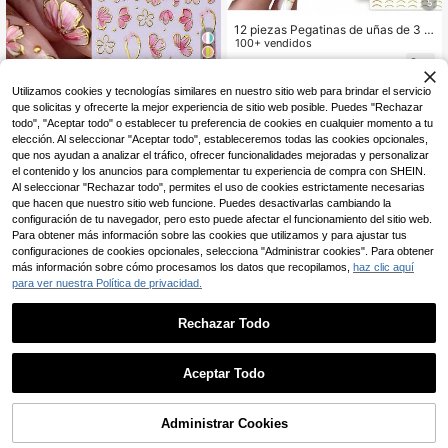
5
12 piezas Pegatinas de uñas de 3 c
olores dorados, Pegatinas de arte d
100+ vendidos
e uñas 3D estereoscópicas autoad
8.438
$
-4%
hesivas, Diseño de uñas con rayas
4
y ondas doradas, Suministros DIY p
#4 Más vendidos
en Pegatinas con patrones Pegatinas decorativas
Utilizamos cookies y tecnologías similares en nuestro sitio web para brindar el servicio
ara manicura francesa, Decoración
Clientes habituales
2 piezas de Pegatinas 3D para uña
que solicitas y ofrecerte la mejor experiencia de sitio web posible. Puedes "Rechazar
de uñas para mujeres
s con diseños de pétalos de flor ros
#4 Más vendidos
#4 Más vendidos
en Pegatinas con patrones Pegatinas decorativas
en Pegatinas con patrones Pegatinas decorativas
todo", "Aceptar todo" o establecer tu preferencia de cookies en cualquier momento a tu
a, línea dorada elegante y geometrí
elección. Al seleccionar "Aceptar todo", estableceremos todas las cookies opcionales,
Clientes habituales
Clientes habituales
400+ vendidos
(1000+)
a, decoraciones para uñas acrílicas,
que nos ayudan a analizar el tráfico, ofrecer funcionalidades mejoradas y personalizar
#4 Más vendidos
en Pegatinas con patrones Pegatinas decorativas
4.072
suministros de manualidades de pri
$
-20%
Estimado
el contenido y los anuncios para complementar tu experiencia de compra con SHEIN.
Clientes habituales
mavera autoadhesivos para decora
Al seleccionar "Rechazar todo", permites el uso de cookies estrictamente necesarias
ción de manicura
1
Hay otros vendedores
que hacen que nuestro sitio web funcione. Puedes desactivarlas cambiando la
configuración de tu navegador, pero esto puede afectar el funcionamiento del sitio web.
Para obtener más información sobre las cookies que utilizamos y para ajustar tus
configuraciones de cookies opcionales, selecciona "Administrar cookies". Para obtener
más información sobre cómo procesamos los datos que recopilamos,
haz clic aquí
para ver nuestra Política de privacidad.
Rechazar Todo
1
0
Aceptar Todo
THE POWERPUFF GIRLS
99K+ Vendido recientemente
Administrar Cookies
99K+ Recompra
225K Suscripción
7.132
$