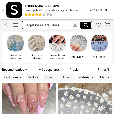
Sticker Para Uñas
SHEIN-MODA DE ROPA
×
Uñas
CONSIGUE
Descarga la APP para más ventajas exclusivas
(2,460)
Stickers Para Uña
Pegatinas Para Uñas
Decoración De Uñas
Sticker Para Uñas
Uñas
Día de San
Día de la
Día de Acción
Año Nuevo
Halloween
Valentín
Madre
de Gracias
Recomendados
Más populares
Precio
Filtros
Festivales
Estilo
Color
Tipo
Material
Marca