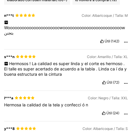
n***t
Color: Albaricoque / Talla: M
Woooooooooooooooooooooowooooooooooooooooooooooooow
بتجنن
Útil
(142)
s***n
Color: Amarillo / Talla: XL
Hermosos
!
La
calidad
es
super
linda
y
el
corte
es
hermoso
.
El
talle
es
super
acertado
de
acuerdo
a
la
tabla
.
Linda
ca
í
da
y
buena
estructura
en
la
cintura
Útil
(72)
l***a
Color: Negro / Talla: XXL
Hermosa
la
calidad
de
la
tela
y
confecci
ó
n
Útil
(24)
y***8
Color: Albaricoque / Talla: S