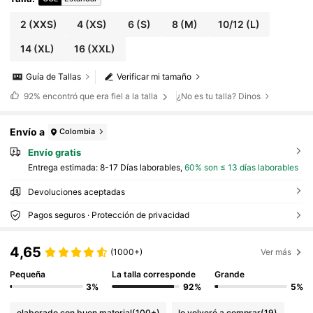
2
(XXS)
4
(XS)
6
(S)
8
(M)
10/12
(L)
14
(XL)
16
(XXL)
Guía de Tallas
Verificar mi tamaño
92%
encontró que era fiel a la talla
¿No es tu talla? Dinos
Envío a
Colombia
Envío gratis
Entrega estimada:
8-17 Días laborables,
60% son ≤ 13 días laborables
Devoluciones aceptadas
Pagos seguros · Protección de privacidad
4,65
(1000+)
Ver más
Pequeña
La talla corresponde
Grande
3%
92%
5%
elaborado con buen material
(100+)
lo volveré a comprar
(19)