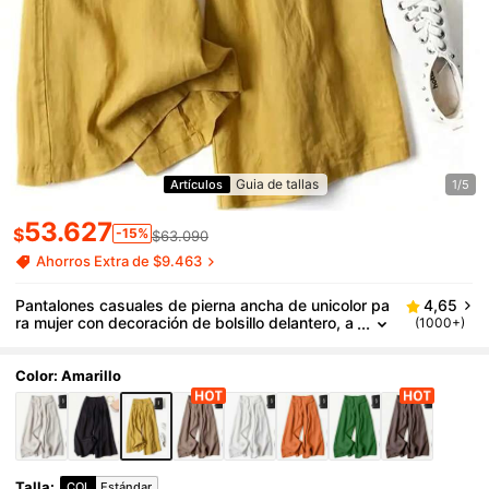
Guia de tallas
Artículos
1/5
53.627
$
-15%
$63.090
Ahorros Extra de $9.463
Pantalones casuales de pierna ancha de unicolor pa
4,65
ra mujer con decoración de bolsillo delantero, a
(1000+)
marillo para ir al trabajo en otoño
Color: Amarillo
Talla
:
COL
Estándar