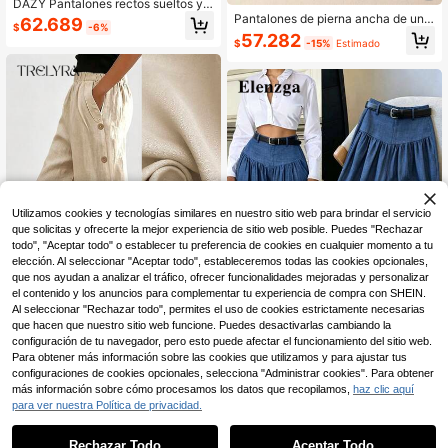
DAZY Pantalones rectos sueltos y c
asuales de verano para mujeres, có
Pantalones de pierna ancha de unic
62.689
$
-6%
modos y relajantes para vacacione
olor con decoración de botones am
57.282
$
-15%
Estimado
s en la playa
arillo casual
Utilizamos cookies y tecnologías similares en nuestro sitio web para brindar el servicio
que solicitas y ofrecerte la mejor experiencia de sitio web posible. Puedes "Rechazar
todo", "Aceptar todo" o establecer tu preferencia de cookies en cualquier momento a tu
elección. Al seleccionar "Aceptar todo", estableceremos todas las cookies opcionales,
que nos ayudan a analizar el tráfico, ofrecer funcionalidades mejoradas y personalizar
el contenido y los anuncios para complementar tu experiencia de compra con SHEIN.
Al seleccionar "Rechazar todo", permites el uso de cookies estrictamente necesarias
que hacen que nuestro sitio web funcione. Puedes desactivarlas cambiando la
configuración de tu navegador, pero esto puede afectar el funcionamiento del sitio web.
7
Trelyra
Para obtener más información sobre las cookies que utilizamos y para ajustar tus
Elenzga
SHEIN Pantalones largos de mujer d
configuraciones de cookies opcionales, selecciona "Administrar cookies". Para obtener
e unicolor con bolsillos, casuales y
Elenzga Pantalones anchos de pier
más información sobre cómo procesamos los datos que recopilamos,
haz clic aquí
46.490
$
versátiles para uso diario
na fluida y elegantes de color azul
200+ vendidos
para ver nuestra Política de privacidad.
marino, de tela texturizada, aptos p
56.590
$
ara el trabajo y el uso casual
Rechazar Todo
Aceptar Todo