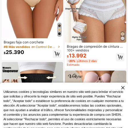
Bragas faja con corchete
Bragas de compresión de cintura alt
#8 Más vendidos
en Control De Barriga Pantalones moldeadores para
a con adorno de encaje, cómodas p
100+ vendidos
25.390
$
ara mujer
13.992
$
-20%
¡Últimos 2 días
Estimado
Utilizamos cookies y tecnologías similares en nuestro sitio web para brindar el servicio
que solicitas y ofrecerte la mejor experiencia de sitio web posible. Puedes "Rechazar
todo", "Aceptar todo" o establecer tu preferencia de cookies en cualquier momento a tu
elección. Al seleccionar "Aceptar todo", estableceremos todas las cookies opcionales,
que nos ayudan a analizar el tráfico, ofrecer funcionalidades mejoradas y personalizar
el contenido y los anuncios para complementar tu experiencia de compra con SHEIN.
Al seleccionar "Rechazar todo", permites el uso de cookies estrictamente necesarias
que hacen que nuestro sitio web funcione. Puedes desactivarlas cambiando la