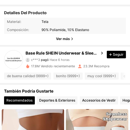
para
que
vean
la
diferencia
de
tama
ñ
o
,
a
simple
vista
se
ve
m
á
s
peque
ñ
o
pero
al
ponerlo
queda
bien
.
Lo
mejor
lleg
ó
en
Detalles Del Producto
una
semana
a
Chile
Material:
Tela
Composición:
90% Poliamida, 10% Elastano
Ver más
Base Rule SHEIN Underwear & Sleepwear
Seguir
1.1M Seguidores
4,93
c***3
pagó
Hace 6 horas
17.8M Vendido recientemente
23.3M Recompra
1.1M Seguidores
4,93
de buena calidad (9999+)
bonito (9999+)
muy cool (9999+)
cóm
También Podría Gustarte
1.1M Seguidores
4,93
Recomendados
Deportes & Exteriores
Accesorios de Vestir
Hoga
1.1M Seguidores
4,93
1.1M Seguidores
4,93