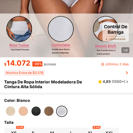
1/8
14.072
-20%
¡Últimos 2 días
$
$17.590
Ahorros Extra de $3.518
Tanga De Ropa Interior Modeladora De
4,89
(
1000+
)
Cintura Alta Sólida
Color: Blanco
Talla
8 left
8 left
XS
S
M
L
XL
XXL