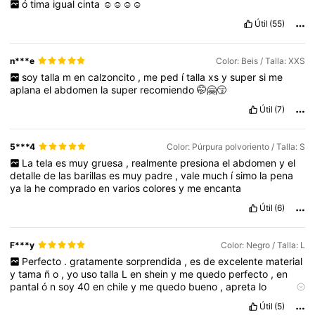
ó
tima
igual
cinta
☺️☺️☺️☺️
Útil
(55)
n***e
Color: Beis / Talla: XXS
soy
talla
m
en
calzoncito
,
me
ped
í
talla
xs
y
super
si
me
aplana
el
abdomen
la
super
recomiendo
🤭🤗😚
Útil
(7)
5***4
Color: Púrpura polvoriento / Talla: S
La
tela
es
muy
gruesa
,
realmente
presiona
el
abdomen
y
el
detalle
de
las
barillas
es
muy
padre
,
vale
much
í
simo
la
pena
ya
la
he
comprado
en
varios
colores
y
me
encanta
Útil
(6)
F***y
Color: Negro / Talla: L
Perfecto
.
gratamente
sorprendida
,
es
de
excelente
material
y
tama
ñ
o
,
yo
uso
talla
L
en
shein
y
me
quedo
perfecto
,
en
pantal
ó
n
soy
40
en
chile
y
me
quedo
bueno
,
apreta
lo
suficiente
para
ser
c
ó
modo
,
y
realmente
baja
la
pancita
,
lo
Útil
(5)
volver
í
a
a
comprar
.
Lo
compar
é
con
un
calz
ó
n
qu
é
uso