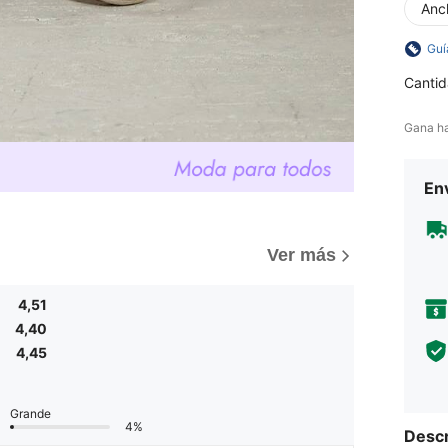
Anc
Guí
Cantid
Gana h
Env
)
Ver más
4,51
4,40
4,45
Grande
4%
Descr