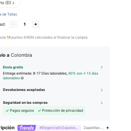
ho (D)
a de Tallas
ad:
asta
19
puntos SHEIN calculados al finalizar la compra.
ío a
Colombia
Envío gratis
Entrega estimada:
8-17 Días laborables,
60% son ≤ 13 días
laborables
Devoluciones aceptadas
Seguridad en las compras
Pagos seguros
Protección de privacidad
ipción
#EleganciaEnZapatosPlanos
Zapatillas abiertas,Unidad 