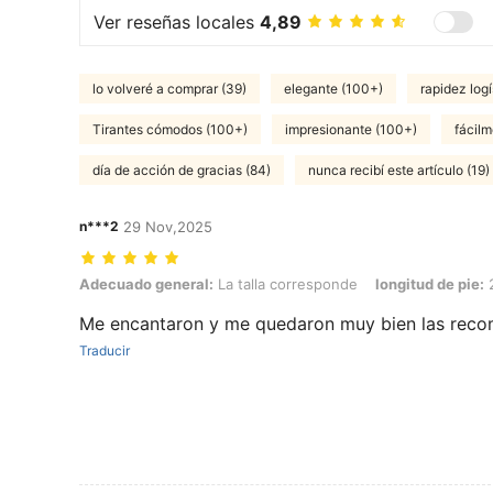
Ver reseñas locales
4,89
lo volveré a comprar (39)
elegante (100+)
rapidez logí
Tirantes cómodos (100+)
impresionante (100+)
fácilm
día de acción de gracias (84)
nunca recibí este artículo (19)
n***2
29 Nov,2025
Adecuado general: La talla corresponde, longitud de pie: 23.0 cm / 9
Adecuado general:
La talla corresponde
longitud de pie:
2
Me encantaron y me quedaron muy bien las rec
Traducir