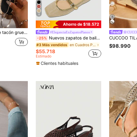
4
Ahorro de $18.572
de tacón cuadrado y punta cerrada, para el Día de San Valentín
#EleganciaEnZapatosPlanos
CUCC
Nuevos zapatos de bailarina para mujeres, zapatos planos cuadrados de punta para primavera, sandalias casuales transpirables de unicolor, zapatos elegantes y cómodos, dorados
-25%
en Cuadros Pisos De Mujer
#3 Más vendidos
$98.990
$55.718
Estimado
Clientes habituales