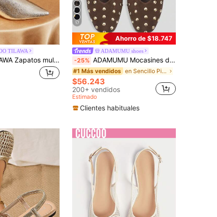
17
Ahorro de $18.747
OO TILAWA
ADAMUMU shoes
CUCCOO TILAWA Zapatos mule de punta puntiaguda clásicos dorados para mujer
ADAMUMU Mocasines de Moda de Alta Gama para Mujer Talla Grande, Cómodos y Ligeros, Adecuados para Primavera, Verano, Otoño e Invierno, Versátiles para el Uso Diario
-25%
en Sencillo Pisos De Mujer
#1 Más vendidos
$56.243
200+ vendidos
Estimado
Clientes habituales