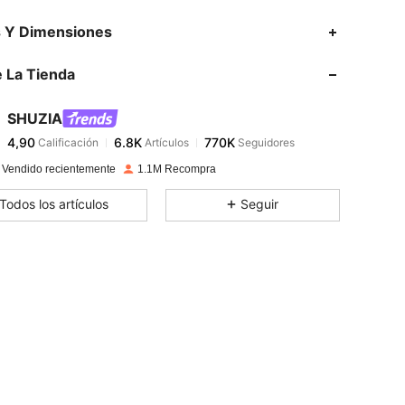
4,90
6.8K
770K
s Y Dimensiones
 La Tienda
4,90
6.8K
770K
SHUZIA
4,90
6.8K
770K
Calificación
Artículos
Seguidores
d***3
pagó
Hace 1 día
 Vendido recientemente
1.1M Recompra
4,90
6.8K
770K
Todos los artículos
Seguir
4,90
6.8K
770K
4,90
6.8K
770K
4,90
6.8K
770K
4,90
6.8K
770K