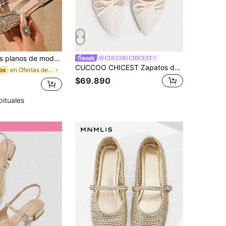
eño de hebilla hueca, cómodos de usar, muy adecuados para viajes, vacaciones y el Día de la Madre, zapatos de ballet
CUCCOO CHICEST
CUCCOO CHICEST Zapatos de mujer de verano con suela plana, punta fina, estilo slingback, malla, lazo, transpirables, con hebilla, mules de moda para uso casual diario
en Ofertas de nueva llegada Pisos De Mujer
os
$69.890
bituales