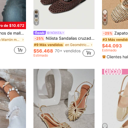
9
8
ro de $10.672
 moda, adecuados para el uso diario en verano, regalo del Día de la Madre
Zapatos planos de moda de verano para mujer con dis
NÖISTA
-25%
Nöista Sandalias cruzadas tejidas en marrón, diseñadas con delicados tops de malla y correas ajustables, transpirables y cómodas, estilo retro para salidas de primavera y ocasiones de banquete de verano
-25%
en Marrón moca Pisos De Mujer
#3 Más vendid
en Geométrico Pisos De Mujer
#9 Más vendidos
$44.093
$56.468
Estimado
70+ vendidos
Estimado
Clientes ha