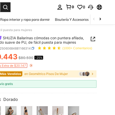
0
0
a. Press Enter to select.
Ropa interior y ropa para dormir
Bisutería Y Accesorios
Zapatos
H
il puesta para mujeres
SHUZIA Bailarinas cómodas con puntera afilada,
do suave de PU, de fácil puesta para mujeres
x25060684881166314
(1000+ Comentarios)
0.443
$80.590
-25%
ICE AND AVAILABILITY
s Extra de $20.147
 Más Vendidos
en Geométrico Pisos De Mujer
vío gratis
:
Dorado