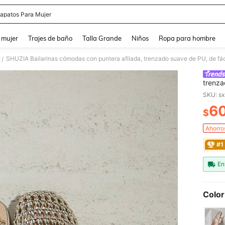
apatos Para Mujer
and down arrow keys to navigate search Búsqueda reciente and Busca y Encuentr
 mujer
Trajes de baño
Talla Grande
Niños
Ropa para hombre
SHUZIA Bailarinas cómodas con puntera afilada, trenzado suave de PU, de fác
/
trenza
SKU: s
6
$
PR
Ahorro
#1
En
Color