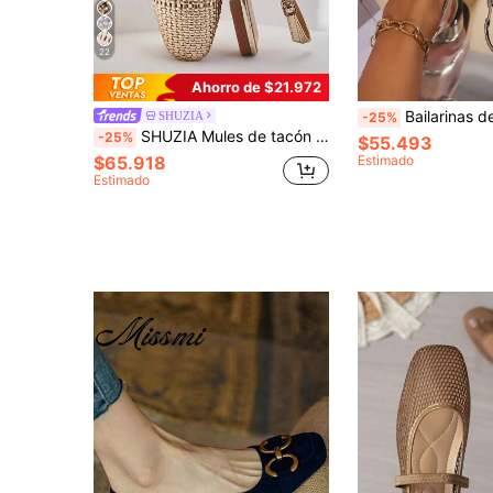
22
Ahorro de $21.972
Bailarinas de tacón grueso estilo Mary Jane para mujer, diseño 
SHUZIA
-25%
SHUZIA Mules de tacón con correa trasera de PU tejido de ganchillo elegantes para damas
-25%
$55.493
$65.918
Estimado
Estimado