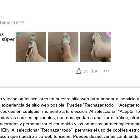
37
Talla:
EUR37
os
 súper
Útil (16)
 y tecnologías similares en nuestro sitio web para brindar el servicio qu
r experiencia de sitio web posible. Puedes "Rechazar todo", "Aceptar t
alla:
EUR40
 cookies en cualquier momento a tu elección. Al seleccionar "Aceptar to
stó la compra
das las cookies opcionales, que nos ayudan a analizar el tráfico, ofre
ejoradas y personalizar el contenido y los anuncios para complementa
EIN. Al seleccionar "Rechazar todo", permites el uso de cookies estri
acen que nuestro sitio web funcione. Puedes desactivarlas cambiando 