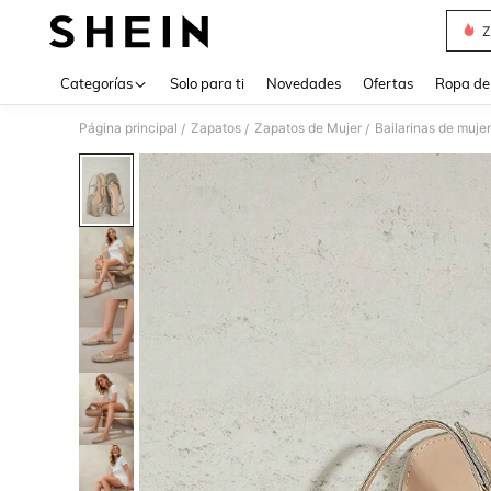
Z
Use up 
Categorías
Solo para ti
Novedades
Ofertas
Ropa de
Página principal
Zapatos
Zapatos de Mujer
Bailarinas de mujer
/
/
/