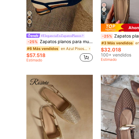
32
5
Ahor
Zapatos planos de malla hueca para mujer, zapatos de ballet ligeros, cómodos y de
#EleganciaEnZapatosPlanos
-25%
Zapatos planos para mujer, otoño 2025
-25%
#3 Más vendidos
en Azul Pisos De Mujer
#6 Más vendidos
$32.018
$57.518
100+ vendidos
Estimado
Estimado