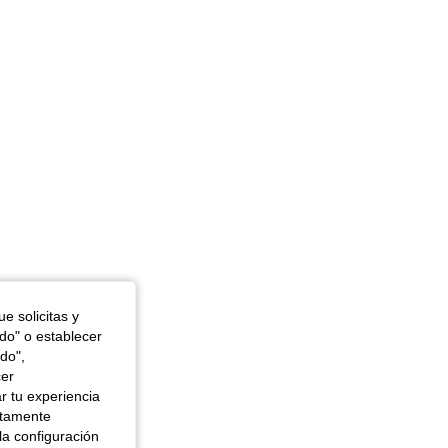
4,90
6.8K
770K
4,90
6.8K
770K
e solicitas y
odo" o establecer
do",
cer
r tu experiencia
ctamente
la configuración