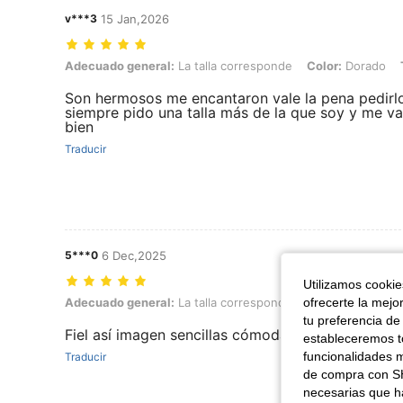
v***3
15 Jan,2026
Adecuado general: La talla corresponde, Color: Dorado, Talla: EUR
Adecuado general:
La talla corresponde
Color:
Dorado
Son hermosos me encantaron vale la pena pedirl
siempre pido una talla más de la que soy y me va
bien
Traducir
5***0
6 Dec,2025
Utilizamos cookies
ofrecerte la mejo
Adecuado general: La talla corresponde, Color: Negro, Talla: EUR40
Adecuado general:
La talla corresponde
Color:
Negro
T
tu preferencia de
Fiel así imagen sencillas cómodas y lindas me gu
estableceremos to
funcionalidades m
Traducir
de compra con SH
necesarias que h