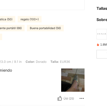
Talla
Sobre
stica (50)
regalo (100+)
ente portátil (66)
Buena portabilidad (56)
1.8M
.1 in, Color: Dorado, Talla: EUR36
3.0 cm / 9.1 in
Color:
Dorado
Talla:
EUR36
omiendo
Útil (25)