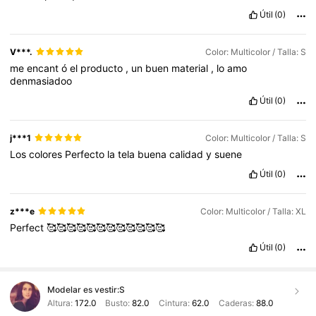
Útil
(0)
V***.
Color: Multicolor / Talla: S
me
encant
ó
el
producto
,
un
buen
material
,
lo
amo
denmasiadoo
Útil
(0)
j***1
Color: Multicolor / Talla: S
Los
colores
Perfecto
la
tela
buena
calidad
y
suene
Útil
(0)
z***e
Color: Multicolor / Talla: XL
Perfect
🥰🥰🥰🥰🥰🥰🥰🥰🥰🥰🥰🥰
Útil
(0)
Modelar es vestir:
S
Altura:
172.0
Busto:
82.0
Cintura:
62.0
Caderas:
88.0