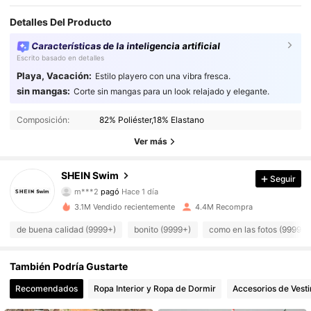
Detalles Del Producto
Características de la inteligencia artificial
Escrito basado en detalles
Playa, Vacación:
Estilo playero con una vibra fresca.
sin mangas:
Corte sin mangas para un look relajado y elegante.
Composición:
82% Poliéster,18% Elastano
Ver más
SHEIN Swim
414K Seguidores
4,93
Seguir
m***2
pagó
Hace 1 día
I***z
seguido
Hace 2 horas
3.1M Vendido recientemente
4.4M Recompra
414K Seguidores
4,93
de buena calidad (9999+)
bonito (9999+)
como en las fotos (9999+)
414K Seguidores
4,93
También Podría Gustarte
Recomendados
Ropa Interior y Ropa de Dormir
Accesorios de Vesti
414K Seguidores
4,93