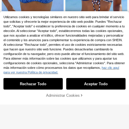
Utilizamos cookies y tecnologías similares en nuestro sitio web para brindar el servicio
que solicitas y ofrecerte la mejor experiencia de sitio web posible. Puedes "Rechazar
todo", "Aceptar todo" o establecer tu preferencia de cookies en cualquier momento a tu
elección. Al seleccionar "Aceptar todo", estableceremos todas las cookies opcionales,
que nos ayudan a analizar el tráfico, ofrecer funcionalidades mejoradas y personalizar
el contenido y los anuncios para complementar tu experiencia de compra con SHEIN.
Al seleccionar "Rechazar todo", permites el uso de cookies estrictamente necesarias
14
que hacen que nuestro sitio web funcione. Puedes desactivarlas cambiando la
Swim Lushoire
configuración de tu navegador, pero esto puede afectar el funcionamiento del sitio web.
Swim Mod
Swim Lushoire Conjunto de Bikini d
Para obtener más información sobre las cookies que utilizamos y para ajustar tus
39.517
e Dos Piezas con Estampado de Ra
Swim Mod Conjunto de traje de bañ
$
configuraciones de cookies opcionales, selecciona "Administrar cookies". Para obtener
yas, Sexy, de Moda Primavera/Vera
o sexy para vacaciones en la playa
#3 Más vendidos
en Tejido De Punto Conjuntos de bikini para mujer
más información sobre cómo procesamos los datos que recopilamos,
haz clic aquí
-15%
¡Últimos 3 días
no, Muy Vendido, para Vacaciones
con estampado floral naranja y tiran
100+ vendidos
Estimado
para ver nuestra Política de privacidad.
e Influencers, para Mujeres Jóvene
tes finos para mujer
33.490
s
$
Rechazar Todo
Aceptar Todo
Administrar Cookies
¡61% DE DESCUENTO!
AÑADIR A LA BOLSA