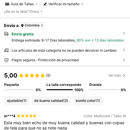
Guía de Tallas
Verificar mi tamaño
¿No es tu talla? Dinos
Envío a
Colombia
Envío gratis
Entrega estimada:
8-17 Días laborables,
60% son ≤ 13 días laborables
Los artículos de esta categoría no se pueden devolver ni cambiar
Pagos seguros · Protección de privacidad
5,00
(5)
Ver más
Pequeña
La talla corresponde
Grande
0%
100%
0%
ajustable
(1)
de buena calidad
(2)
bonito color
(1)
m***4
Color: Multicolor / Talla: M
Esta
muy
bien
echo
de
muy
buena
calidad
y
buenas
con
copas
de
tela
para
que
no
se
note
nada