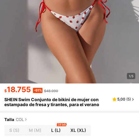
1/5
18.755
-61%
$
$48.090
SHEIN Swim Conjunto de bikini de mujer con
5,00
(
5
)
estampado de fresa y tirantes, para el verano
Talla
COL
10 left
S
(S)
M
(M)
L
(L)
XL
(XL)