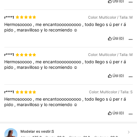
Útil
(0)
r***1
Color: Multicolor / Talla: M
Hermosooooo
,
me
encantoooooooooo
,
todo
llego
s
ú
per
r
á
pido
,
maravilloso
y
lo
recomiendo
☺️
Útil
(0)
r***1
Color: Multicolor / Talla: M
Hermosooooo
,
me
encantoooooooooo
,
todo
llego
s
ú
per
r
á
pido
,
maravilloso
y
lo
recomiendo
☺️
Útil
(0)
r***1
Color: Multicolor / Talla: S
Hermosooooo
,
me
encantoooooooooo
,
todo
llego
s
ú
per
r
á
pido
,
maravilloso
y
lo
recomiendo
☺️
Útil
(0)
Modelar es vestir:
S