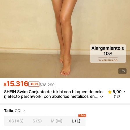
1/8
15.316
$
-60%
$38.290
SHEIN Swim Conjunto de bikini con bloqueo de colo
5,00
r, efecto parchwork, con abalorios metálicos en
(12)
estilo romántico para vacaciones, ideal para pla
ya y verano
Talla
COL
2 left
XS
(XS)
S
(S)
M
(M)
L
(L)