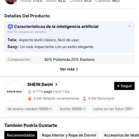
Altura:
175.0
Busto:
92.0
Cintura:
61.0
Caderas:
99.0
Detalles Del Producto
Características de la inteligencia artificial
Escrito basado en detalles
Tela:
Aspecto textil clásico, fácil de usar.
Sexy:
Un look impactante con un estilo elegante.
Composición:
80% Poliamida,20% Elastano
Ver más
SHEIN Swim
414K Seguidores
4,93
Seguir
k***9
pagó
Hace 1 día
l***n
seguido
Hace 3 horas
3.2M Vendido recientemente
4.5M Recompra
414K Seguidores
4,93
de buena calidad (9999+)
bonito (9999+)
como en las fotos (9999+)
414K Seguidores
4,93
También Podría Gustarte
Recomendados
Ropa Interior y Ropa de Dormir
Accesorios de Vesti