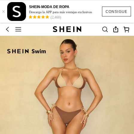
SHEIN-MODA DE ROPA
×
CONSIGUE
Descarga la APP para más ventajas exclusivas
(2,460)