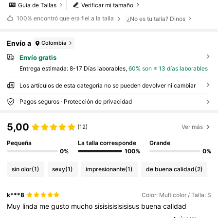
Guía de Tallas
Verificar mi tamaño
100%
encontró que era fiel a la talla
¿No es tu talla? Dinos
Envío a
Colombia
Envío gratis
Entrega estimada:
8-17 Días laborables,
60% son ≤ 13 días laborables
Los artículos de esta categoría no se pueden devolver ni cambiar
Pagos seguros · Protección de privacidad
5,00
(12)
Ver más
Pequeña
La talla corresponde
Grande
0%
100%
0%
sin olor
(1)
sexy
(1)
impresionante
(1)
de buena calidad
(2)
k***8
Color: Multicolor / Talla: S
Muy
linda
me
gusto
mucho
sisisisisisisisus
buena
calidad