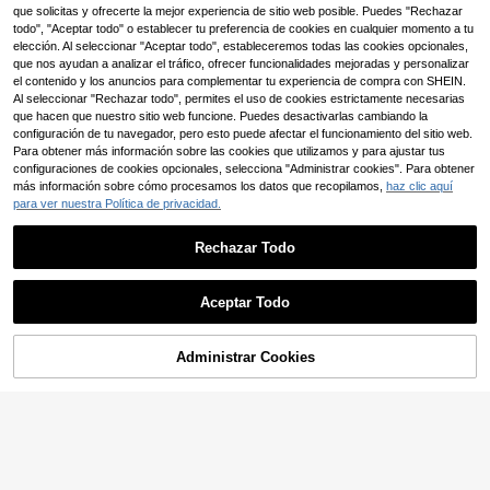
que solicitas y ofrecerte la mejor experiencia de sitio web posible. Puedes "Rechazar
todo", "Aceptar todo" o establecer tu preferencia de cookies en cualquier momento a tu
elección. Al seleccionar "Aceptar todo", estableceremos todas las cookies opcionales,
que nos ayudan a analizar el tráfico, ofrecer funcionalidades mejoradas y personalizar
el contenido y los anuncios para complementar tu experiencia de compra con SHEIN.
Al seleccionar "Rechazar todo", permites el uso de cookies estrictamente necesarias
que hacen que nuestro sitio web funcione. Puedes desactivarlas cambiando la
configuración de tu navegador, pero esto puede afectar el funcionamiento del sitio web.
Para obtener más información sobre las cookies que utilizamos y para ajustar tus
4
configuraciones de cookies opcionales, selecciona "Administrar cookies". Para obtener
más información sobre cómo procesamos los datos que recopilamos,
haz clic aquí
Conjunto de bikini para mujer, estilo
7
para ver nuestra Política de privacidad.
bohemio con cinta de ganchillo y d
#1 Más vendidos
en Escotado por detrás Conjuntos de bikini para mu
ecoración de conchas, falda ajusta
Conjunto de traje de baño de 3 piez
1.1k+ vendidos
(500+)
ble con cordón para vacaciones, pl
as con estilo oceánico para mujer -
Rechazar Todo
#3 Más vendidos
en Vacaciones Conjuntos de bikini para mujer
65.697
aya, verano y resort
Top de bikini sexy, Bottom de baño j
$
-6%
300+ vendidos
uguetona y falda de baño fluida, ide
37.992
al para vacaciones tropicales, perfe
$
-20%
Estimado
Aceptar Todo
cto para moda de piscina y playa e
n verano
Administrar Cookies
¡60% DE DESCUENTO!
AÑADIR A LA BOLSA