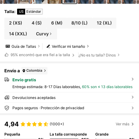
Talla
:
US
Estándar
2
(XS)
4
(S)
6
(M)
8/10
(L)
12
(XL)
14
(XXL)
Curvy
Guía de Tallas
Verificar mi tamaño
95%
encontró que era fiel a la talla
¿No es tu talla? Dinos
Envío a
Colombia
Envío gratis
Entrega estimada:
8-17 Días laborables,
60% son ≤ 13 días laborables
Devoluciones aceptadas
Pagos seguros · Protección de privacidad
4,94
(1000+)
Ver más
Pequeña
La talla corresponde
Grande