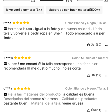
2%
95%
3%
lo volveré a comprar
(64)
elaborado con buen material
(500+)
l***o
Color: Blanco y Negro / Talla: S
Hermosa
blusa
.
Igual
a
la
foto
y
de
buena
calidad
.
Linda
tela
y
volver
é
a
pedir
ropa
en
Shein
.
Todo
empacado
s
ú
per
lindo
.
Útil
(69)
5***8
Color: Multicolor / Talla: M
super
!
me
encant
ó!
la
talla
corresponde
.
no
tiene
olor
,
recomendada
!!!
me
gust
ó
mucho
,
no
es
corta
Útil
(17)
o***a
Color: Blanco y Negro / Talla: S
Fiel a las imágenes del producto:
la
calidad
es
buena
Descripción del aroma:
sin
aroma
Calidad del producto:
bastante
buen
Material de la tela:
viene
gruesa
Útil
(11)