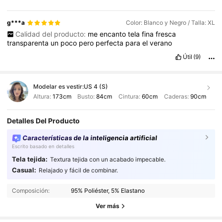
g***a
Color: Blanco y Negro / Talla: XL
Calidad del producto:
me
encanto
tela
fina
fresca
transparenta
un
poco
pero
perfecta
para
el
verano
Útil
(9)
Modelar es vestir:
US 4 (S)
Altura:
173cm
Busto:
84cm
Cintura:
60cm
Caderas:
90cm
Detalles Del Producto
Características de la inteligencia artificial
Escrito basado en detalles
Tela tejida:
Textura tejida con un acabado impecable.
Casual:
Relajado y fácil de combinar.
Composición:
95% Poliéster, 5% Elastano
Ver más