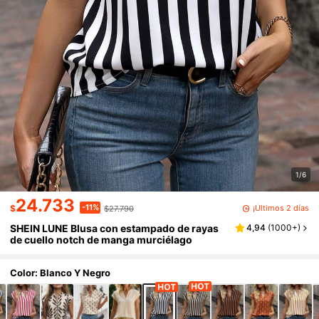
1/6
24.733
-11%
¡Últimos 2 días
$
$27.790
SHEIN LUNE Blusa con estampado de rayas
4,94
(
1000+
)
de cuello notch de manga murciélago
Color: Blanco Y Negro