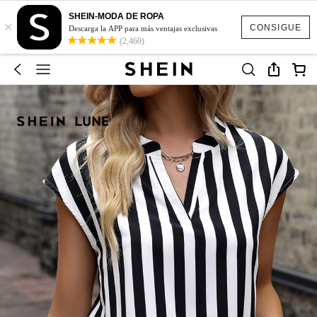
SHEIN-MODA DE ROPA
×
CONSIGUE
Descarga la APP para más ventajas exclusivas
(2,460)