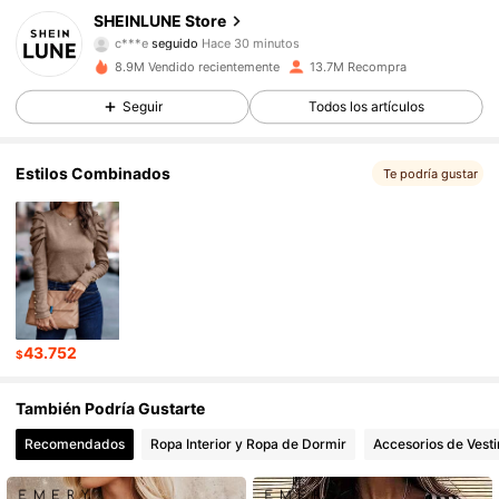
1M Seguidores
4,91
SHEINLUNE Store
c***e
seguido
Hace 30 minutos
8.9M Vendido recientemente
13.7M Recompra
1M Seguidores
4,91
Seguir
Todos los artículos
1M Seguidores
4,91
Estilos Combinados
Te podría gustar
1M Seguidores
4,91
1M Seguidores
4,91
43.752
$
1M Seguidores
4,91
También Podría Gustarte
Recomendados
Ropa Interior y Ropa de Dormir
Accesorios de Vesti
1M Seguidores
4,91