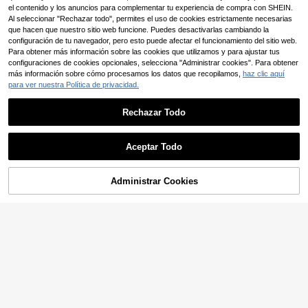
el contenido y los anuncios para complementar tu experiencia de compra con SHEIN.
Al seleccionar "Rechazar todo", permites el uso de cookies estrictamente necesarias
que hacen que nuestro sitio web funcione. Puedes desactivarlas cambiando la
configuración de tu navegador, pero esto puede afectar el funcionamiento del sitio web.
Para obtener más información sobre las cookies que utilizamos y para ajustar tus
configuraciones de cookies opcionales, selecciona "Administrar cookies". Para obtener
8
más información sobre cómo procesamos los datos que recopilamos,
haz clic aquí
Trelyra
para ver nuestra Política de privacidad.
Trelyra Camiseta de manga corta c
#PantalonesVaqueros
19.112
on tirante de hombro asimétrico, est
$
Hotletica Blusa con mangas de mur
Rechazar Todo
ilo casual elegante y maduro, de mo
ciélago y botón a media altura con
60+ vendidos
-20%
¡Últimos 3 días
da para mujer, con diseño de artesa
estampado de rayas, blusas de man
33.900
Estimado
nía especial a rayas
$
ga corta
Aceptar Todo
-11%
¡Últimos 2 días
Administrar Cookies
AÑADIR A LA BOLSA
¡11% DE DESCUENTO!