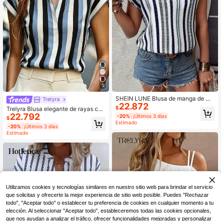
5
SHEIN LUNE Blusa de manga de mu
Trelyra
22.872
rciélago con escote en pico y esta
$
Trelyra Blusa elegante de rayas con
mpado de rayas, blusas de manga c
22.792
cuello en V y manga corta para muj
-20%
¡Últimos 3 días
$
orta
er, estilo commuter
Estimado
-20%
¡Últimos 3 días
Estimado
Utilizamos cookies y tecnologías similares en nuestro sitio web para brindar el servicio
que solicitas y ofrecerte la mejor experiencia de sitio web posible. Puedes "Rechazar
todo", "Aceptar todo" o establecer tu preferencia de cookies en cualquier momento a tu
elección. Al seleccionar "Aceptar todo", estableceremos todas las cookies opcionales,
que nos ayudan a analizar el tráfico, ofrecer funcionalidades mejoradas y personalizar