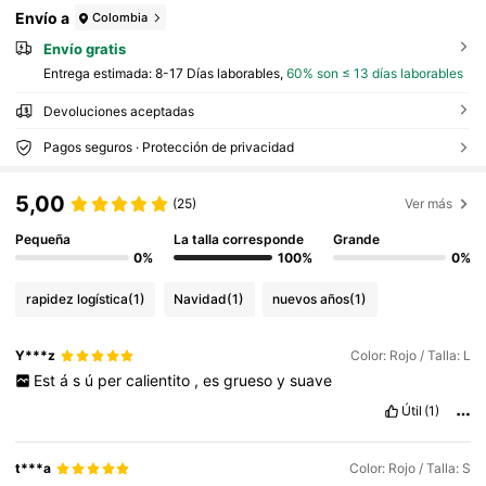
Envío a
Colombia
Envío gratis
Entrega estimada:
8-17 Días laborables,
60% son ≤ 13 días laborables
Devoluciones aceptadas
Pagos seguros · Protección de privacidad
5,00
(25)
Ver más
Pequeña
La talla corresponde
Grande
0%
100%
0%
rapidez logística
(1)
Navidad
(1)
nuevos años
(1)
Y***z
Color: Rojo / Talla: L
Est
á
s
ú
per
calientito
,
es
grueso
y
suave
Útil
(1)
t***a
Color: Rojo / Talla: S