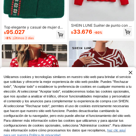
SHEIN LUNE Suéter de punto con c
Top elegante y casual de mujer de
aída de hombros y estampado de di
33.676
95.027
color verde lima para otoño/inviern
$
-60%
$
bujos animados para mujer, para oto
o; Suéter de punto de mujer de dise
ño e invierno
-8%
¡Últimos 2 días
ño minimalista con cuello redondo,
manga larga y decoración, de diseñ
o geométrico de pan de jengibre de
color verde oscuro con estampado
de retazos, cómodo y de moda para
otoño/invierno
Utilizamos cookies y tecnologías similares en nuestro sitio web para brindar el servicio
que solicitas y ofrecerte la mejor experiencia de sitio web posible. Puedes "Rechazar
todo", "Aceptar todo" o establecer tu preferencia de cookies en cualquier momento a tu
elección. Al seleccionar "Aceptar todo", estableceremos todas las cookies opcionales,
que nos ayudan a analizar el tráfico, ofrecer funcionalidades mejoradas y personalizar
el contenido y los anuncios para complementar tu experiencia de compra con SHEIN.
Al seleccionar "Rechazar todo", permites el uso de cookies estrictamente necesarias
que hacen que nuestro sitio web funcione. Puedes desactivarlas cambiando la
configuración de tu navegador, pero esto puede afectar el funcionamiento del sitio web.
Para obtener más información sobre las cookies que utilizamos y para ajustar tus
configuraciones de cookies opcionales, selecciona "Administrar cookies". Para obtener
más información sobre cómo procesamos los datos que recopilamos,
haz clic aquí
SHEIN LUNE Suéter de mujer con e
SHEIN LUNE Suéter de mujer con c
para ver nuestra Política de privacidad.
stampado de pentagrama, para oto