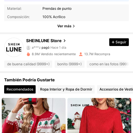
Material:
Prendas de punto
Composición:
100% Acrílico
Ver más
1M Seguidores
4,91
SHEINLUNE Store
Seguir
a***z
pagó
Hace 1 día
n***u
seguido
Hace 1 horas
8.9M Vendido recientemente
13.7M Recompra
1M Seguidores
4,91
de buena calidad (9999+)
bonito (9999+)
como en las fotos (9999+)
1M Seguidores
4,91
También Podría Gustarte
Recomendados
Ropa Interior y Ropa de Dormir
Accesorios de Vesti
1M Seguidores
4,91
1M Seguidores
4,91
1M Seguidores
4,91