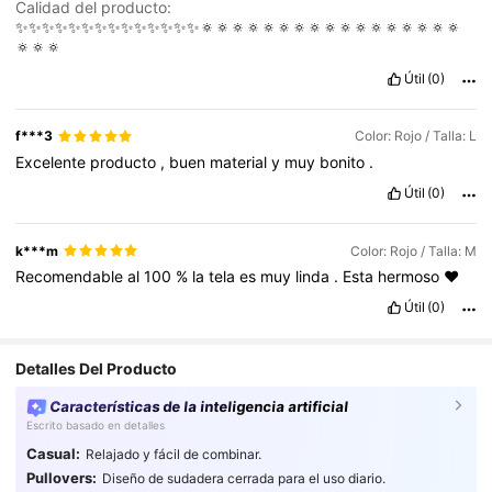
Calidad del producto:
✨️✨️✨️✨️✨️✨️✨️✨️✨️✨️✨️✨️✨️✨️🔅🔅🔅🔅🔅🔅🔅🔅🔅🔅🔅🔅🔅🔅🔅🔅🔅
🔅🔅🔅
Útil
(0)
f***3
Color: Rojo / Talla: L
Excelente
producto
,
buen
material
y
muy
bonito
.
Útil
(0)
k***m
Color: Rojo / Talla: M
Recomendable
al
100
%
la
tela
es
muy
linda
.
Esta
hermoso
❤️
Útil
(0)
Detalles Del Producto
Características de la inteligencia artificial
Escrito basado en detalles
Casual:
Relajado y fácil de combinar.
Pullovers:
Diseño de sudadera cerrada para el uso diario.