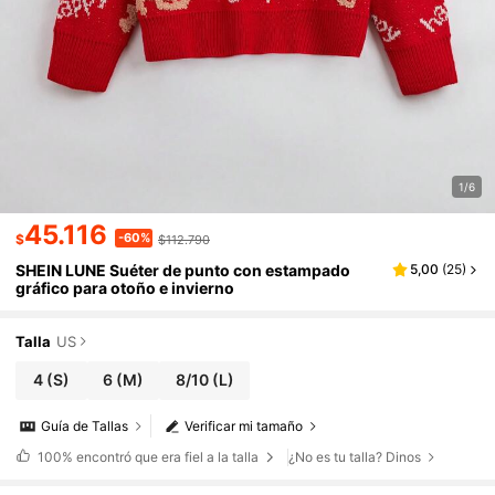
1/6
45.116
-60%
$
$112.790
SHEIN LUNE Suéter de punto con estampado
5,00
(
25
)
gráfico para otoño e invierno
Talla
US
4
(S)
6
(M)
8/10
(L)
Guía de Tallas
Verificar mi tamaño
100%
encontró que era fiel a la talla
¿No es tu talla? Dinos