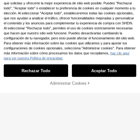
Camiseta ajustada de unicolor para
que solicitas y ofrecerte la mejor experiencia de sitio web posible. Puedes "Rechazar
mujer, casual, negra, de verano
100+ vendidos
todo", "Aceptar todo" o establecer tu preferencia de cookies en cualquier momento a tu
32.490
$
elección. Al seleccionar "Aceptar todo", estableceremos todas las cookies opcionales,
7
que nos ayudan a analizar el tráfico, ofrecer funcionalidades mejoradas y personalizar
el contenido y los anuncios para complementar tu experiencia de compra con SHEIN.
#GlamourFestivo
Al seleccionar "Rechazar todo", permites el uso de cookies estrictamente necesarias
Hauture Top de malla con doble ca
que hacen que nuestro sitio web funcione. Puedes desactivarlas cambiando la
pa, cuello alto, color rojo burdeos, c
#8 Más vendidos
en Tela de malla Tops, blusas y camisetas de mujer
7
configuración de tu navegador, pero esto puede afectar el funcionamiento del sitio web.
on aplicaciones de strass, para fies
300+ vendidos
(1000+)
Para obtener más información sobre las cookies que utilizamos y para ajustar tus
ta de verano sexy
1 pieza Top corto de bralette de enc
44.090
configuraciones de cookies opcionales, selecciona "Administrar cookies". Para obtener
$
aje, adecuado para cita/fiesta/salid
#4 Más vendidos
en nuevo Camisetas sin mangas y camisetas sin mang
#BrillaEnElCentro
más información sobre cómo procesamos los datos que recopilamos,
haz clic aquí
a casual de verano
80+ vendidos
SHEIN BAE Top corto de mujer con
para ver nuestra Política de privacidad.
41.990
Mostrar artículos similares con stock
Ver todo
$
44.490
corpiño de halter, top marrón vintag
$
e lavado y desgastado con textura
Rechazar Todo
Aceptar Todo
de cuero hueco, apto para fiestas s
Lo sentimos, este producto está agotado.
exys, compras y vuelta al colegio
Administrar Cookies
AGOTADO
31
#AtuendosCasuales
DAZY Camiseta de tirantes amarilla
de verano para mujer, de cuello cua
#1 Más vendidos
en Amarillo Camisetas sin mangas
drado acanalado, casual y versátil
1k+ vendidos
21.618
$