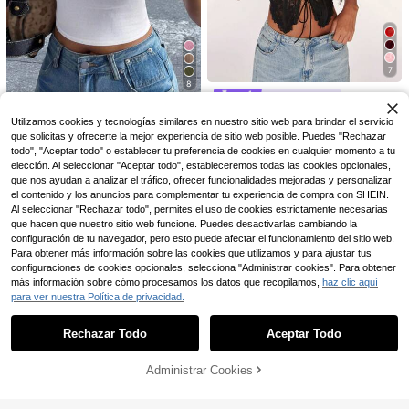
7
8
#NocheFuera
#AtuendosCasuales
SHEIN BAE Camiseta corta de enca
Utilizamos cookies y tecnologías similares en nuestro sitio web para brindar el servicio
je negro sexy y transparente con tir
DAZY Camiseta sin mangas de uni
#1 Más vendidos
en Sexy Tops, blusas y camisetas de mujer
que solicitas y ofrecerte la mejor experiencia de sitio web posible. Puedes "Rechazar
antes de lazo para mujer, para cita
color con cuello redondo casual pa
#5 Más vendidos
en Punto acanalado Tops, blusas y camisetas de muj
1.6k+ vendidos
(1000+)
s, salidas nocturnas, fiestas de cum
todo", "Aceptar todo" o establecer tu preferencia de cookies en cualquier momento a tu
ra mujer, ropa fina
1k+ vendidos
35.713
pleaños, fiestas de cócteles, discot
$
elección. Al seleccionar "Aceptar todo", estableceremos todas las cookies opcionales,
21.351
$
ecas, fiestas, fiestas navideñas, us
-19%
¡Últimos 2 días
que nos ayudan a analizar el tráfico, ofrecer funcionalidades mejoradas y personalizar
o casual diario, corsé lindo, top sex
-11%
¡Últimos 2 días
el contenido y los anuncios para complementar tu experiencia de compra con SHEIN.
y de club, top para salir, verano, Día
Al seleccionar "Rechazar todo", permites el uso de cookies estrictamente necesarias
de San Valentín
que hacen que nuestro sitio web funcione. Puedes desactivarlas cambiando la
19
6
configuración de tu navegador, pero esto puede afectar el funcionamiento del sitio web.
Para obtener más información sobre las cookies que utilizamos y para ajustar tus
#EstiloClean
SHEIN BAE Store
configuraciones de cookies opcionales, selecciona "Administrar cookies". Para obtener
Top casual de manga corta con cue
SHEIN BAE Camiseta sin mangas d
más información sobre cómo procesamos los datos que recopilamos,
haz clic aquí
25.237
llo asimétrico, plisado y unicolor ne
e tirantes transparentes para mujer,
100+ vendidos
(1000+)
$
para ver nuestra Política de privacidad.
gro
estilo casual de vacaciones de prim
Mostrar artículos similares con stock
30.933
Ver todo
-15%
¡Últimos 2 días
$
avera/verano, color negro sólido, ad
Estimado
-3%
¡Últimos 2 días
ecuada para vacaciones en la play
Rechazar Todo
Aceptar Todo
Lo sentimos, este producto está agotado.
a, vacaciones en la playa, vacacion
es casuales con hermanas, uso diar
io, uso casual en la calle, camiseta
Administrar Cookies
AGOTADO
sin mangas negra, camiseta sin ma
ngas, camiseta negra casual