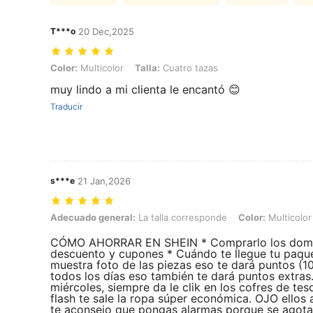
T***o
20 Dec,2025
Color: Multicolor, Talla: Cuatro tazas
Color:
Multicolor
Talla:
Cuatro tazas
muy lindo a mi clienta le encantó 😊
Traducir
s***e
21 Jan,2026
Adecuado general: La talla corresponde, Color: Multicolor, Talla: Se
Adecuado general:
La talla corresponde
Color:
Multicolor
CÓMO AHORRAR EN SHEIN * Comprarlo los domingo
descuento y cupones * Cuándo te llegue tu paque
muestra foto de las piezas eso te dará puntos (10
todos los días eso también te dará puntos extras.
miércoles, siempre da le clik en los cofres de tes
flash te sale la ropa súper económica. OJO ellos 
te aconsejo que pongas alarmas porque se agotan 