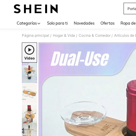
Port
Use up 
Categorías
Solo para ti
Novedades
Ofertas
Ropa de
Página principal
Hogar & Vida
Cocina & Comedor
Artículos de 
/
/
/
Video