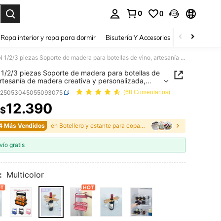
0
0
a. Press Enter to select.
Ropa interior y ropa para dormir
Bisutería Y Accesorios
Zapatos
H
SHEIN 1/2/3 piezas Soporte de madera para botellas de vino, artesanía de madera creativa y personalizada, regalo ideal para amantes del vino, accesorio de bar - Sostiene 1 botella y 2 copas
1/2/3 piezas Soporte de madera para botellas de
artesanía de madera creativa y personalizada,
 ideal para amantes del vino, accesorio de bar -
h25053045055093075
(68 Comentarios)
ne 1 botella y 2 copas
12.390
$
ICE AND AVAILABILITY
4 Más Vendidos
en Botellero y estante para copas de vino
vío gratis
:
Multicolor