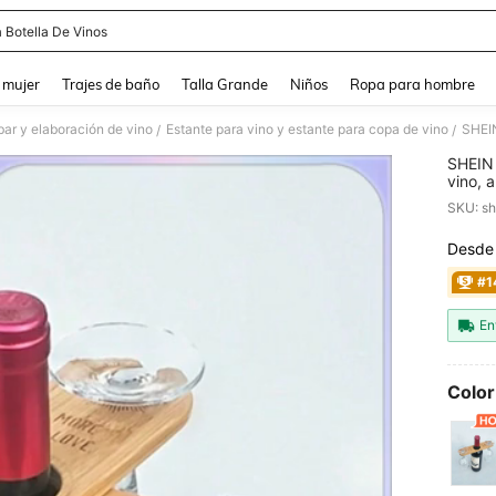
a Botella De Vinos
and down arrow keys to navigate search Búsqueda reciente and Busca y Encuentr
 mujer
Trajes de baño
Talla Grande
Niños
Ropa para hombre
bar y elaboración de vino
Estante para vino y estante para copa de vino
/
/
SHEIN 
vino, 
regalo
SKU: s
Sostie
Desde
PR
#1
En
Color