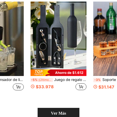
Ahorro de $1.612
 Mundo y juegos de beber (vasos se venden por separado), también es excelente para actividades al aire libre y camping
Juego de regalo de 5/3 abrebotellas de acero inoxidable, adecuado para almacenamiento de cocina, decoración del hogar, bebidas, abrelatas de latas de leche, decoración de fiesta navideña, regalo para papá/regalo personalizado, regalo de Navidad
Soporte de madera negra para 6 copas de vino 
-5%
¡Últimos 2 días
-3%
$33.978
$31.147
Ver Más