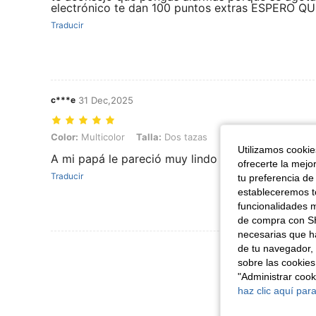
electrónico te dan 100 puntos extras ESPERO
Traducir
c***e
31 Dec,2025
Color: Multicolor, Talla: Dos tazas
Color:
Multicolor
Talla:
Dos tazas
Utilizamos cookies
A mi papá le pareció muy lindo regalo, fíjense en
ofrecerte la mejo
Traducir
tu preferencia de
estableceremos to
funcionalidades m
de compra con SH
necesarias que h
Ver Más Re
de tu navegador, 
sobre las cookies
"Administrar coo
haz clic aquí para