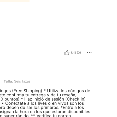
Útil (0)
is tazas
Talla:
Seis tazas
s (Free Shipping) * Utiliza los códigos de
te confirma tu entrega y da tu reseña,
0 puntos) * Haz inició de sesión (Check in)
 • Conectate a los lives o en vivos son los
oro deben de ser los primeros. *Entre a los
asignan la hora en los que estarán disponibles
super rápido. ** Verifica tu correo