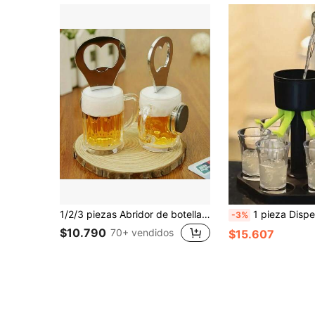
1/2/3 piezas Abridor de botellas de cerveza magnético, con forma de jarra, de acero inoxidable, adecuado para bar, refrigerador, accesorios de cocina, jarra de cerveza con tapa abrebotellas, compañero de cerveza divertido - Abrebotellas magnético colgante de acrílico con imán para refrigerador, regalo decorativo único de cumpleaños, regalo divertido y decoración del hogar, ideal para amantes de la cerveza, bar en casa, fiesta y regalo, imanes de nevera
1 pieza Dispensador de licor de 6 ranuras, adecuado para vino, whisky, cerveza y bebidas espirituosas, ideal para fiestas de la Copa del
-3%
$10.790
70+ vendidos
$15.607