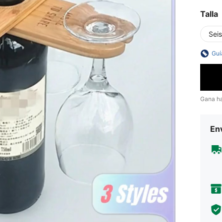
Talla
Seis
Guí
Gana h
Env