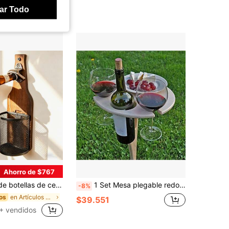
ar Todo
Ahorro de $767
 abridor de botellas sin dolor - accesorio esencial para cerveza para el hogar, la cocina, el jardín y el exterior, regalo perfecto para amantes de la cerveza
1 Set Mesa plegable redonda para exteriores, mesa plegable de picnic de madera portátil, estante moderno para botellas y copas de vino, mesa plegable de playa mini, adecuada para viajes, campamentos, playa, jardín
-8%
en Artículos de bar y elaboración de vino
os
$39.551
+ vendidos