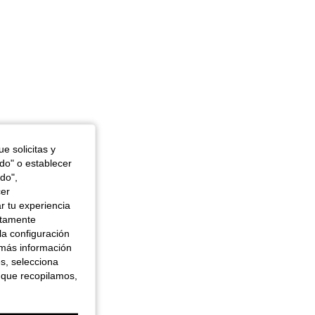
e solicitas y
odo" o establecer
do",
cer
r tu experiencia
ctamente
la configuración
 más información
es, selecciona
 que recopilamos,