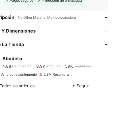
Pagos seguros
Protección de privacidad
ipción
No Other Material,Multicolor,madera
4,88
8.9K
59K
s Y Dimensiones
 La Tienda
4,88
8.9K
59K
Abodelia
4,88
8.9K
59K
Calificación
Artículos
Seguidores
z***a
pagó
Hace 1 día
 Vendido recientemente
1.3M Recompra
4,88
8.9K
59K
Todos los artículos
Seguir
4,88
8.9K
59K
4,88
8.9K
59K