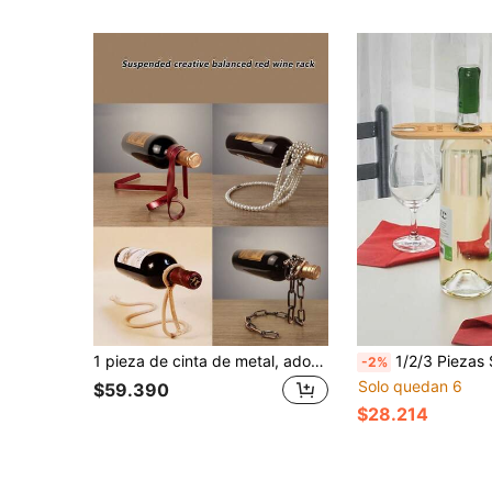
1 pieza de cinta de metal, adorno de cuerda, portabotella de vino creativo, regalo para el hogar, decoración del armario del vino, regalo para esposo, padre, hermano (para botellas de vino regular de 750ML), regalo del Día de San Valentín, decoración para fiesta y cumpleaños, para uso en exteriores y campamento
1/2/3 Piezas Soporte de madera para botellas de vino, Sostiene 1 botella y 2 cop
-2%
Solo quedan 6
$59.390
$28.214