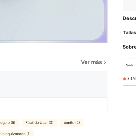
Descr
Talla
Sobre
Ver más
3.1M
regalo (5)
Fácil de Usar (3)
bonito (2)
tilo equivocado (1)