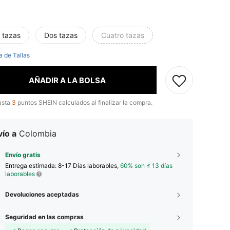
 tazas
Dos tazas
Cuatro tazas
a de Tallas
AÑADIR A LA BOLSA
asta
3
puntos SHEIN calculados al finalizar la compra.
ío a
Colombia
Envío gratis
Entrega estimada:
8-17 Días laborables,
60% son ≤ 13 días
laborables
Devoluciones aceptadas
Seguridad en las compras