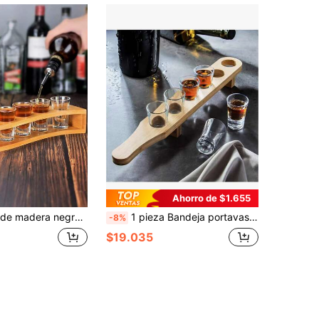
Ahorro de $1.655
con bandeja, adecuado para almacenamiento de bar, exhibición de copas, fiestas y bodas
1 pieza Bandeja portavasos de tequila hecha a mano, elegante estante de bambú y madera para copas de licor, regalo para amantes del tequila, tabla de servicio de copas de licor, bandeja suelta para copas de licor, soporte transparente para copas adecuado para fiestas, bares, clubes, cócteles (madera natural), bandeja para cócteles para decoración de mesa de comedor, regalo del Día del Padre, estante para copas de cóctel para decoración del hogar.
-8%
$19.035