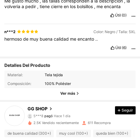
Me
gusto
mucho
,
las
tallas
corresponden
a
la
descripcion
,
la
volveria
a
pedir
,
tiene
cierre
en
los
bolsillos
,
me
encanta
Útil
(0)
n***2
Color: Negro / Talla: 5XL
hermoso
de
muy
buena
calidad
me
encanto
..
Útil
(6)
Detalles Del Producto
Material:
Tela tejida
Composición:
100% Poliéster
Ver más
251 Seguidores
4,84
GG SHOP
Seguir
5***8
pagó
Hace 1 día
6***2
seguido
Hace 1 día
251 Seguidores
4,84
2.5K Vendido recientemente
611 Recompra
de buena calidad (300+)
muy cool (100+)
queda bien (100+)
c
251 Seguidores
4,84