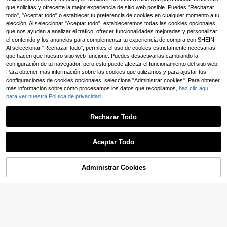
que solicitas y ofrecerte la mejor experiencia de sitio web posible. Puedes "Rechazar
todo", "Aceptar todo" o establecer tu preferencia de cookies en cualquier momento a tu
elección. Al seleccionar "Aceptar todo", estableceremos todas las cookies opcionales,
que nos ayudan a analizar el tráfico, ofrecer funcionalidades mejoradas y personalizar
el contenido y los anuncios para complementar tu experiencia de compra con SHEIN.
Al seleccionar "Rechazar todo", permites el uso de cookies estrictamente necesarias
que hacen que nuestro sitio web funcione. Puedes desactivarlas cambiando la
configuración de tu navegador, pero esto puede afectar el funcionamiento del sitio web.
Para obtener más información sobre las cookies que utilizamos y para ajustar tus
configuraciones de cookies opcionales, selecciona "Administrar cookies". Para obtener
8
más información sobre cómo procesamos los datos que recopilamos,
haz clic aquí
Ahorro de $5.788
para ver nuestra Política de privacidad.
Pantalones cortos 2 en 1 para homb
re de talla grande para fitness, ejerc
Rechazar Todo
#9 Más vendidos
en Pantalones deportivos de talla grande para homb
icio, vacaciones, running al aire libr
Pantalones de trabajo para ho
32.802
NEW
e, entrenamiento de maratón, gimna
$
-15%
Último día
mbre talla grande, pantalones casu
59.081
sio y deportes
$
-5%
ales holgados para , pantalones dep
Aceptar Todo
ortivos casuales versátiles! Viajes a
l aire libre, ocio diario
Administrar Cookies
AÑADIR A LA BOLSA
¡8% DE DESCUENTO!