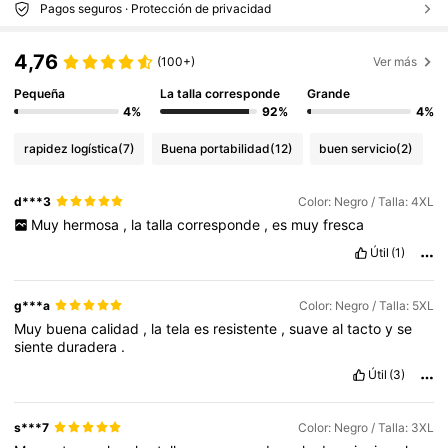
Pagos seguros · Protección de privacidad
4,76
(100+)
Ver más
Pequeña
La talla corresponde
Grande
4%
92%
4%
rapidez logística
(7)
Buena portabilidad
(12)
buen servicio
(2)
d***3
Color: Negro / Talla: 4XL
Muy
hermosa
,
la
talla
corresponde
,
es
muy
fresca
Útil
(1)
g***a
Color: Negro / Talla: 5XL
Muy
buena
calidad
,
la
tela
es
resistente
,
suave
al
tacto
y
se
siente
duradera
.
Útil
(3)
s***7
Color: Negro / Talla: 3XL