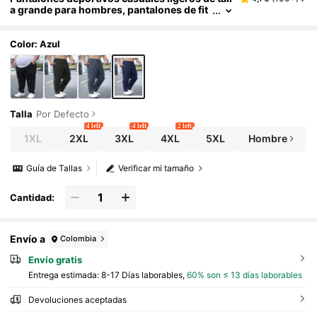
a grande para hombres, pantalones de fit
ness para exteriores, verano y primavera
Color: Azul
Talla
Por Defecto
4 left
4 left
2 left
1XL
2XL
3XL
4XL
5XL
Hombre
Guía de Tallas
Verificar mi tamaño
Cantidad:
Envío a
Colombia
Envío gratis
Entrega estimada:
8-17 Días laborables,
60% son ≤ 13 días laborables
Devoluciones aceptadas