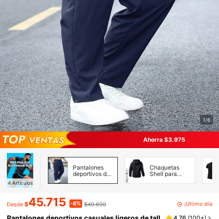
1/6
Ahorra $3.975
Pantalones
Chaquetas
deportivos de
Shell para
talla grande
Hombre
4
Artículos
para hombre
45.715
-8%
¡Último día
$
$49.690
Desde
Pantalones deportivos casuales ligeros de tall
4,76
(
100+
)