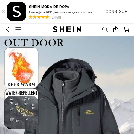
SHEIN-MODA DE ROPA
×
CONSIGUE
Descarga la APP para más ventajas exclusivas
(2,460)