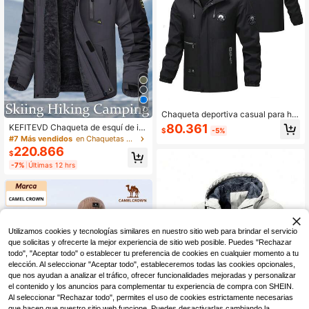
7
Chaqueta deportiva casual para ho
mbre para exteriores con capucha,
80.361
KEFITEVD Chaqueta de esquí de in
$
-5%
cortavientos para senderismo
vierno para hombre, resistente al ag
#7 Más vendidos
en Chaquetas Shell para hombre
ua y al viento, con forro polar, capu
220.866
$
cha, ropa de invierno, 4 bolsillos, pa
-7%
Últimas 12 hrs
rka para senderismo, camping, esca
lada y deportes
Utilizamos cookies y tecnologías similares en nuestro sitio web para brindar el servicio
que solicitas y ofrecerte la mejor experiencia de sitio web posible. Puedes "Rechazar
todo", "Aceptar todo" o establecer tu preferencia de cookies en cualquier momento a tu
elección. Al seleccionar "Aceptar todo", estableceremos todas las cookies opcionales,
que nos ayudan a analizar el tráfico, ofrecer funcionalidades mejoradas y personalizar
el contenido y los anuncios para complementar tu experiencia de compra con SHEIN.
Al seleccionar "Rechazar todo", permites el uso de cookies estrictamente necesarias
que hacen que nuestro sitio web funcione. Puedes desactivarlas cambiando la