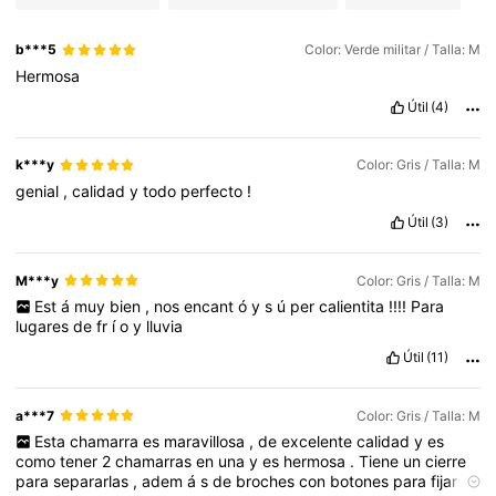
b***5
Color: Verde militar / Talla: M
Hermosa
Útil
(4)
k***y
Color: Gris / Talla: M
genial
,
calidad
y
todo
perfecto
!
Útil
(3)
M***y
Color: Gris / Talla: M
Est
á
muy
bien
,
nos
encant
ó
y
s
ú
per
calientita
!!!!
Para
lugares
de
fr
í
o
y
lluvia
Útil
(11)
a***7
Color: Gris / Talla: M
Esta
chamarra
es
maravillosa
,
de
excelente
calidad
y
es
como
tener
2
chamarras
en
una
y
es
hermosa
.
Tiene
un
cierre
para
separarlas
,
adem
á
s
de
broches
con
botones
para
fijar
la