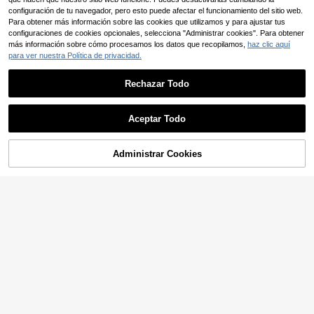
configuración de tu navegador, pero esto puede afectar el funcionamiento del sitio web.
Para obtener más información sobre las cookies que utilizamos y para ajustar tus
Ahorro de $28.433
Mostrar artículos similares con stock
Ver todo
configuraciones de cookies opcionales, selecciona "Administrar cookies". Para obtener
más información sobre cómo procesamos los datos que recopilamos,
haz clic aquí
Chaqueta de forro polar para hombr
para ver nuestra Política de privacidad.
174.657
e, a prueba de viento, impermeable
Ahorro de $283.811
$
y resistente a las manchas, cálida p
-14%
Últimas 12 hrs
ara senderismo y deportes de esquí
CAMEL CROWN Flagship Store
Rechazar Todo
CAMEL CROWN Chaqueta de esquí
229.765
impermeable para hombres con cap
$
ucha desmontable, parka de forro p
Aceptar Todo
-55%
Últimas 12 hrs
olar resistente al viento, abrigo de i
Lo sentimos, este producto está agotado.
nvierno
Administrar Cookies
AGOTADO
Ahorro de $6.264
Chaqueta deportiva casual con forr
o térmico para hombre, para otoño/i
#5 Más vendidos
en Chaquetas Shell para hombre