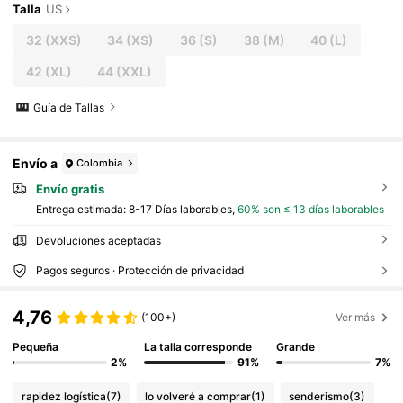
Talla
US
32
(XXS)
34
(XS)
36
(S)
38
(M)
40
(L)
42
(XL)
44
(XXL)
Guía de Tallas
Envío a
Colombia
Envío gratis
Entrega estimada:
8-17 Días laborables,
60% son ≤ 13 días laborables
Devoluciones aceptadas
Pagos seguros · Protección de privacidad
4,76
(100+)
Ver más
Pequeña
La talla corresponde
Grande
2%
91%
7%
rapidez logística
(7)
lo volveré a comprar
(1)
senderismo
(3)