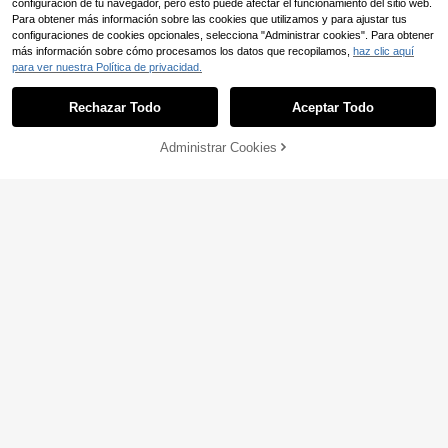
configuración de tu navegador, pero esto puede afectar el funcionamiento del sitio web.
Para obtener más información sobre las cookies que utilizamos y para ajustar tus
configuraciones de cookies opcionales, selecciona "Administrar cookies". Para obtener
4
más información sobre cómo procesamos los datos que recopilamos,
haz clic aquí
Resyla Camiseta de tirantes c
Blusa holgada de cuello blanco par
para ver nuestra Política de privacidad.
NEW
asual versátil de unicolor para muje
a mujer, manga corta y larga, adecu
32.520
42.390
$
-7%
$
r en verano
ada para salidas casuales de veran
Rechazar Todo
Aceptar Todo
o y desplazamientos, top ligero ajus
tado, diseño de espalda con abertur
a cruzada
Administrar Cookies
¡15% DE DESCUENTO!
AÑADIR A LA BOLSA
4
SHEIN Essnce Camisa con bolsillo d
#SaténYSeda
elantero bajo crudo corto
49.297
SuriyaCove Camisa de manga larga
$
-11%