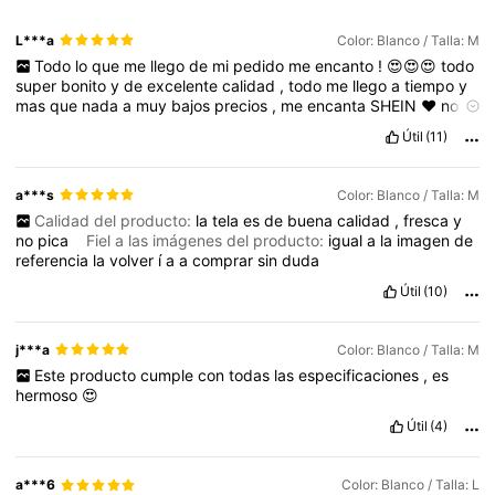
L***a
Color: Blanco / Talla: M
Todo
lo
que
me
llego
de
mi
pedido
me
encanto
!
😍😍😍
todo
super
bonito
y
de
excelente
calidad
,
todo
me
llego
a
tiempo
y
mas
que
nada
a
muy
bajos
precios
,
me
encanta
SHEIN
❤️
no
la
cambio
por
nada
.
Útil
(11)
a***s
Color: Blanco / Talla: M
Calidad del producto:
la
tela
es
de
buena
calidad
,
fresca
y
no
pica
Fiel a las imágenes del producto:
igual
a
la
imagen
de
referencia
la
volver
í
a
a
comprar
sin
duda
Útil
(10)
j***a
Color: Blanco / Talla: M
Este
producto
cumple
con
todas
las
especificaciones
,
es
hermoso
😍
Útil
(4)
a***6
Color: Blanco / Talla: L