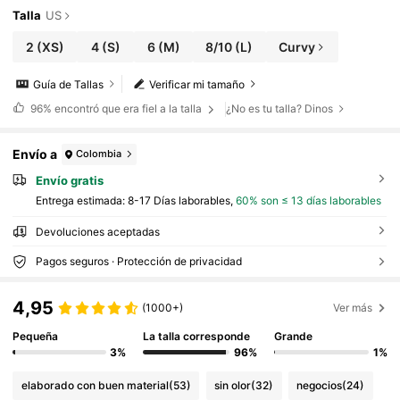
Talla
US
2
(XS)
4
(S)
6
(M)
8/10
(L)
Curvy
Guía de Tallas
Verificar mi tamaño
96%
encontró que era fiel a la talla
¿No es tu talla? Dinos
Envío a
Colombia
Envío gratis
Entrega estimada:
8-17 Días laborables,
60% son ≤ 13 días laborables
Devoluciones aceptadas
Pagos seguros · Protección de privacidad
4,95
(1000+)
Ver más
Pequeña
La talla corresponde
Grande
3%
96%
1%
elaborado con buen material
(53)
sin olor
(32)
negocios
(24)