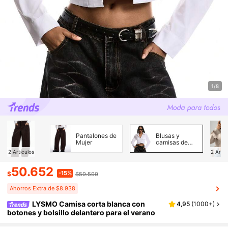
1/8
Pantalones de
Blusas y
Mujer
camisas de
mujer
2
Artículos
2
Artíc
50.652
-15%
$
$59.590
Ahorros Extra de $8.938
LYSMO Camisa corta blanca con
4,95
(
1000+
)
botones y bolsillo delantero para el verano