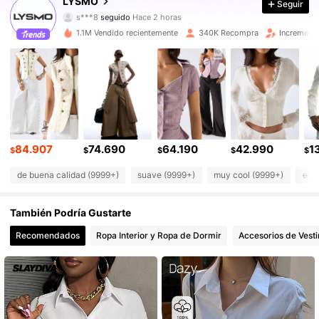
LYSMO
Seguir
s***8
seguido
Hace 2 horas
r***r
está navegando
796K Seguidores
4,81
1.1M Vendido recientemente
340K Recompra
Increment
796K Seguidores
4,81
796K Seguidores
4,81
84.907
74.690
64.190
42.990
1
$
$
$
$
$
796K Seguidores
4,81
de buena calidad (9999+)
suave (9999+)
muy cool (9999+)
ela
796K Seguidores
4,81
También Podría Gustarte
Recomendados
Ropa Interior y Ropa de Dormir
Accesorios de Vesti
796K Seguidores
4,81
796K Seguidores
4,81