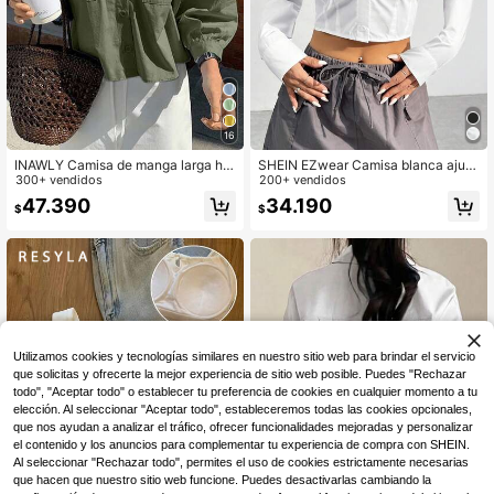
16
INAWLY Camisa de manga larga hol
SHEIN EZwear Camisa blanca ajust
gada con bolsillo y parche, de unico
300+ vendidos
ada y acortada con cintura ceñida
200+ vendidos
lor, versátil para uso diario y casual,
y tejida para mujeres
47.390
34.190
$
$
para primavera/otoño
Utilizamos cookies y tecnologías similares en nuestro sitio web para brindar el servicio
que solicitas y ofrecerte la mejor experiencia de sitio web posible. Puedes "Rechazar
todo", "Aceptar todo" o establecer tu preferencia de cookies en cualquier momento a tu
elección. Al seleccionar "Aceptar todo", estableceremos todas las cookies opcionales,
que nos ayudan a analizar el tráfico, ofrecer funcionalidades mejoradas y personalizar
el contenido y los anuncios para complementar tu experiencia de compra con SHEIN.
Al seleccionar "Rechazar todo", permites el uso de cookies estrictamente necesarias
que hacen que nuestro sitio web funcione. Puedes desactivarlas cambiando la