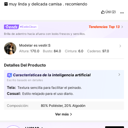
muy
linda
y
delicada
camisa
.
recomiendo
Útil
(2)
Tendencias
Top 13
#EstiloClean
Brilla de adentro hacia afuera con looks frescos y sencillos.
Modelar es vestir:
S
Altura:
170.0
Busto:
84.0
Cintura:
6.0
Caderas:
97.0
Detalles Del Producto
Características de la inteligencia artificial
Escrito basado en detalles
Tela:
Textura sencilla para facilitar el peinado.
Casual:
Estilo relajado para el uso diario.
Composición:
80% Poliéster, 20% Algodón
Ver más
796K Seguidores
4,81