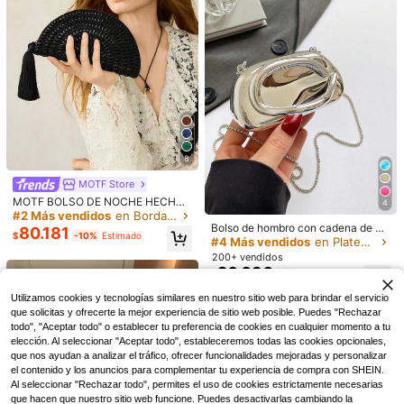
8
#BolsosParaBoda
8
Bolso de fiesta pequeño y elegante
Bolso de mano tipo clutch con mini
MOTF Store
85.790
29.890
decorado con chispas, brillos, pedre
diamantes con forma de corazón bri
$
$
ría y flecos, ideal como bolso de no
llante, bolso cruzado adecuado par
MOTF BOLSO DE NOCHE HECHO
4
via para bodas, bailes de graduació
a eventos, fiestas, bodas, bolso de
A MANO CON CUENTAS, EMBRAG
#2 Más vendidos
en Bordado Bolsos De Noche Para Mujer
Clientes habituales
n y eventos formales. Un regalo per
hombro de moda, regalo de cumple
UE CON BORLAS NEGRAS, ELEGA
Bolso de hombro con cadena de un
80.181
fecto para mujeres que combina co
años/Día de San Valentín
$
-10%
Estimado
NTE BOLSO CRUZADO DE HOMBR
icolor versátil y de moda, bolso de
#4 Más vendidos
en Plateado Bolsos De Noche Para Mujer
n vestidos de fiesta, de boda, vestid
O CON CADENA
mano pequeño asimétrico minimali
200+ vendidos
os formales y de cumpleaños
sta casual, bolso de noche para mu
20.090
$
jer
Utilizamos cookies y tecnologías similares en nuestro sitio web para brindar el servicio
que solicitas y ofrecerte la mejor experiencia de sitio web posible. Puedes "Rechazar
todo", "Aceptar todo" o establecer tu preferencia de cookies en cualquier momento a tu
elección. Al seleccionar "Aceptar todo", estableceremos todas las cookies opcionales,
que nos ayudan a analizar el tráfico, ofrecer funcionalidades mejoradas y personalizar
el contenido y los anuncios para complementar tu experiencia de compra con SHEIN.
Al seleccionar "Rechazar todo", permites el uso de cookies estrictamente necesarias
que hacen que nuestro sitio web funcione. Puedes desactivarlas cambiando la