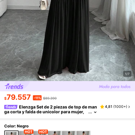
1/7
79.557
-11%
$
$89.390
Elenzga Set de 2 piezas de top de man
4,81
(
1000+
)
ga corta y falda de unicolor para mujer,
minimalista y de moda, adecuado para el
verano
Color: Negro