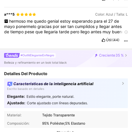
a***5
Color: Azul / Talla: L
hermoso
me
quedo
genial
estoy
esperando
para
el
27
de
mayo
ponermelo
gracias
por
ser
tan
cumplidos
y
llegar
antes
de
tiempo
pese
que
llegaria
tarde
pero
llego
antes
muy
bueno
asi
❣️❤️🤩
la
foto
no
son
tomadas
con
mucha
claridad
pero
se
ve
Útil
(44)
espectacular
Creciente
35 %
#OutfitEleganteEnNegro
Belleza y refinamiento en un look total black
Detalles Del Producto
Características de la inteligencia artificial
Escrito basado en detalles
Elegante:
Estilo elegante, porte natural.
Ajustado:
Corte ajustado con líneas depuradas.
Material:
Tejido Transparente
Composición:
95% Poliéster,5% Elastano