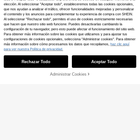
elección. Al seleccionar "Aceptar todo", estableceremos todas las cookies opcionales,
que nos ayudan a analizar el tráfico, ofrecer funcionalidades mejoradas y personalizar
el contenido y los anuncios para complementar tu experiencia de compra con SHEIN.
Al seleccionar "Rechazar todo", permites el uso de cookies estrictamente necesarias
que hacen que nuestro sitio web funcione. Puedes desactivarlas cambiando la
configuración de tu navegador, pero esto puede afectar el funcionamiento del sitio web.
Para obtener más información sobre las cookies que utilizamos y para ajustar tus
5
configuraciones de cookies opcionales, selecciona "Administrar cookies". Para obtener
GlowEve Conjunto de Top de Tirant
#ConjuntosFiesta
más información sobre cómo procesamos los datos que recopilamos,
haz clic aquí
es Acanalado de Cuello Redondo El
89.090
Allurite Conjunto de 2 piezas de ca
para ver nuestra Política de privacidad.
$
egante Casual y Falda Midi con Est
miseta de malla y falda larga para m
108.291
ampado Floral
$
-5%
ujer, conjunto sexy minimalista para
Rechazar Todo
Aceptar Todo
vacaciones, Día de San Valentín, fe
stival de música, regreso a clases, u
so diario, primavera/verano, manga
Administrar Cookies
larga
¡11% DE DESCUENTO!
AÑADIR A LA BOLSA