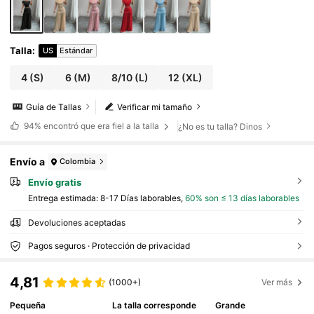
Talla
:
US
Estándar
4
(S)
6
(M)
8/10
(L)
12
(XL)
Guía de Tallas
Verificar mi tamaño
94%
encontró que era fiel a la talla
¿No es tu talla? Dinos
Envío a
Colombia
Envío gratis
Entrega estimada:
8-17 Días laborables,
60% son ≤ 13 días laborables
Devoluciones aceptadas
Pagos seguros · Protección de privacidad
4,81
(1000+)
Ver más
Pequeña
La talla corresponde
Grande