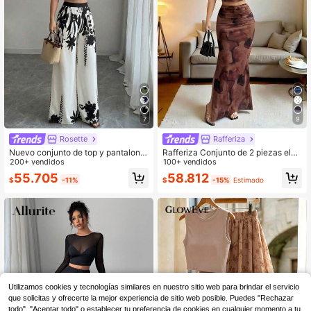
7
9
Rosette
Rafferiza
Nuevo conjunto de top y pantalone
Rafferiza Conjunto de 2 piezas eleg
s casuales con bloques de color par
200+ vendidos
ante para mujer con malla degradad
100+ vendidos
a mujer, pantalones anchos elegant
a a cuadros marrones, top sin mang
55.705
58.812
$
-11%
$
-15%
Estimado
es de cintura alta y pierna suelta, ef
as ajustado y falda ajustada con ab
ecto adelgazante, primavera/veran
ertura, atuendo sexy y chic para fie
o/otoño vacaciones
stas de verano y salidas nocturnas
Utilizamos cookies y tecnologías similares en nuestro sitio web para brindar el servicio
que solicitas y ofrecerte la mejor experiencia de sitio web posible. Puedes "Rechazar
todo", "Aceptar todo" o establecer tu preferencia de cookies en cualquier momento a tu