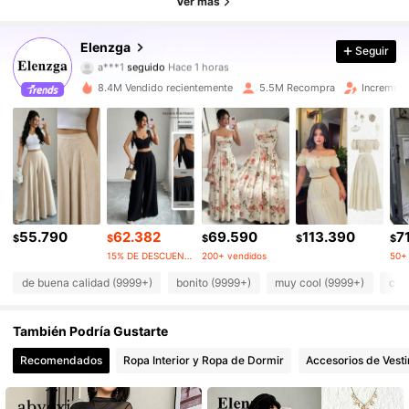
Ver más
3M Seguidores
4,89
Elenzga
Seguir
a***1
seguido
Hace 1 horas
l***r
está navegando
3M Seguidores
4,89
8.4M Vendido recientemente
5.5M Recompra
Increment
3M Seguidores
4,89
3M Seguidores
4,89
55.790
62.382
69.590
113.390
7
$
$
$
$
$
3M Seguidores
15% DE DESCUENTO
200+ vendidos
50+
4,89
de buena calidad (9999+)
bonito (9999+)
muy cool (9999+)
com
3M Seguidores
4,89
También Podría Gustarte
Recomendados
Ropa Interior y Ropa de Dormir
Accesorios de Vesti
3M Seguidores
4,89