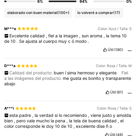
6%
94%
0%
elaborado con buen material
(100+)
lo volveré a comprar
(17)
M***e
Color: Azul / Talla: S
Excelente
calidad
,
fiel
a
la
imagen
,
sun
aroma
,
la
tema
10
de
10
.
Se
ajusta
al
cuerpo
muy
c
ó
modo
.
Útil
(180)
D***a
Color: Rosa / Talla: M
Calidad del producto:
buen
í
sima
hermoso
y
elegante
Fiel
a las imágenes del producto:
me
gusta
es
bonito
y
transparente
abajo
Útil
(61)
A***i
Color: Rosa / Talla: S
esta
padre
,
la
verdad
si
lo
recomiendo
,
viene
justo
y
amolda
bien
,
pero
vale
mucho
la
pena
,
la
tela
de
buena
calidad
,
el
color
corresponde
le
doy
10
de
10
,
excelente
dise
ñ
o
Útil
(46)