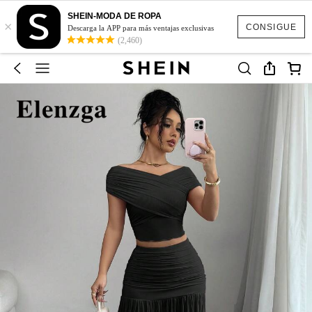
SHEIN-MODA DE ROPA
×
CONSIGUE
Descarga la APP para más ventajas exclusivas
(2,460)