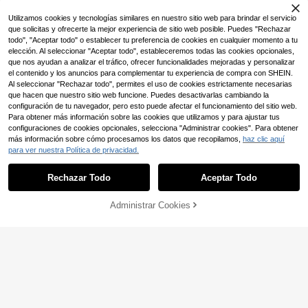
Utilizamos cookies y tecnologías similares en nuestro sitio web para brindar el servicio
que solicitas y ofrecerte la mejor experiencia de sitio web posible. Puedes "Rechazar
todo", "Aceptar todo" o establecer tu preferencia de cookies en cualquier momento a tu
elección. Al seleccionar "Aceptar todo", estableceremos todas las cookies opcionales,
que nos ayudan a analizar el tráfico, ofrecer funcionalidades mejoradas y personalizar
el contenido y los anuncios para complementar tu experiencia de compra con SHEIN.
Mostrar artículos similares con stock
Ver todo
Al seleccionar "Rechazar todo", permites el uso de cookies estrictamente necesarias
que hacen que nuestro sitio web funcione. Puedes desactivarlas cambiando la
8
7
configuración de tu navegador, pero esto puede afectar el funcionamiento del sitio web.
Kate Miuch Sandalias beige de estil
Sandalias de cuña ligeras & cómod
Para obtener más información sobre las cookies que utilizamos y para ajustar tus
o bohemio casual para mujer, versát
as de moda para mujer, chanclas de
#1 Más vendidos
en Occidental Sandalias de mujer
75.690
configuraciones de cookies opcionales, selecciona "Administrar cookies". Para obtener
$
iles para uso al aire libre, para ir a la
verano para playa y vacaciones co
700+ vendidos
más información sobre cómo procesamos los datos que recopilamos,
haz clic aquí
escuela o al trabajo, lindas y encant
n punta abierta, esencial para vaca
29.618
para ver nuestra Política de privacidad.
$
adoras, cómodas sandalias planas
ciones, adecuadas para uso diario,
de punta abierta y con cordones tra
hogar
-25%
¡Últimos 2 días
nspirables para uso en interiores y e
Estimado
Rechazar Todo
Aceptar Todo
Lo sentimos, este producto está agotado.
n el hogar
Administrar Cookies
AGOTADO