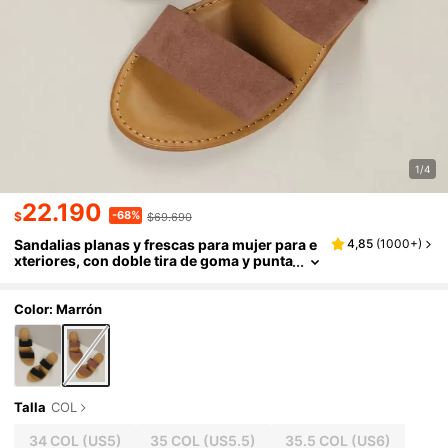
1/4
22.190
-68%
$
$69.690
Sandalias planas y frescas para mujer para e
4,85
(
1000+
)
xteriores, con doble tira de goma y punta
abierta, para deslizar, Halloween, Navida
d, otoño e invierno
Color: Marrón
Talla
COL
34 COL
(US5)
35 COL
(US5.5)
35.5 COL
(US6)