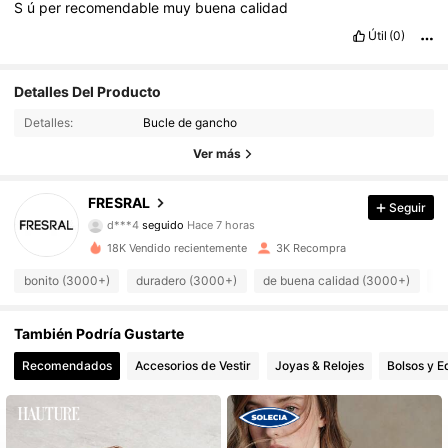
S
ú
per
recomendable
muy
buena
calidad
Útil
(0)
Detalles Del Producto
Detalles:
Bucle de gancho
Ver más
FRESRAL
Seguir
14K Seguidores
4,94
d***4
seguido
Hace 7 horas
6***4
está navegando
18K Vendido recientemente
3K Recompra
14K Seguidores
4,94
bonito (3000+)
duradero (3000+)
de buena calidad (3000+)
c
14K Seguidores
4,94
También Podría Gustarte
14K Seguidores
4,94
Recomendados
Accesorios de Vestir
Joyas & Relojes
Bolsos y E
14K Seguidores
4,94
14K Seguidores
4,94