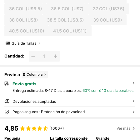
36 COL
(US6.5)
36.5 COL
(US7)
37 COL
(US7.5)
38 COL
(US8)
38.5 COL
(US8.5)
39 COL
(US9)
40.5 COL
(US10)
41.5 COL
(US11)
Guía de Tallas
Cantidad:
Envío a
Colombia
Envío gratis
Entrega estimada:
8-17 Días laborables,
60% son ≤ 13 días laborables
Devoluciones aceptadas
Pagos seguros · Protección de privacidad
4,85
(1000+)
Ver más
Pequeña
La talla corresponde
Grande