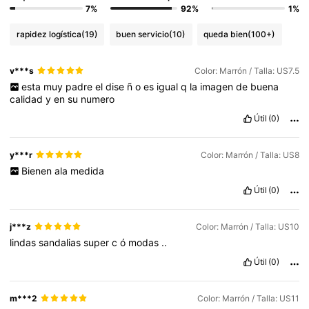
7%
92%
1%
rapidez logística
(19)
buen servicio
(10)
queda bien
(100+)
v***s
Color: Marrón / Talla: US7.5
esta
muy
padre
el
dise
ñ
o
es
igual
q
la
imagen
de
buena
calidad
y
en
su
numero
Útil
(0)
y***r
Color: Marrón / Talla: US8
Bienen
ala
medida
Útil
(0)
j***z
Color: Marrón / Talla: US10
lindas
sandalias
super
c
ó
modas
..
Útil
(0)
m***2
Color: Marrón / Talla: US11