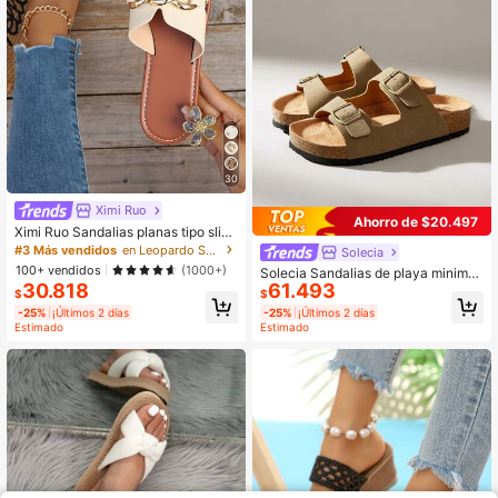
30
Ximi Ruo
Ahorro de $20.497
Ximi Ruo Sandalias planas tipo slide
casuales estilo coreano para mujer,
#3 Más vendidos
en Leopardo Sandalias de mujer
Solecia
pantuflas de verano para exteriores
100+ vendidos
(1000+)
Solecia Sandalias de playa minimali
con punta abierta, esencial para va
30.818
61.493
stas y casuales para damas en Navi
caciones, leopardo, púrpura, naranj
$
$
dad
a, plata, negro, marrón
-25%
¡Últimos 2 días
-25%
¡Últimos 2 días
Estimado
Estimado