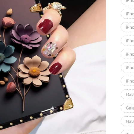
iPh
iPh
iPh
iPh
iPh
iPh
iPh
Gal
Gal
Gal