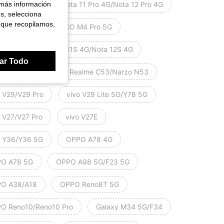
 más información
mi Nota 11 Pro 5G/Nota 11 Pro 4G/Nota 12 Pro 4G
es, selecciona
 que recopilamos,
mi Note 11S 5G/PO CO M4 Pro 5G
mi Nota 11 4G/Nota 11S 4G/Nota 12S 4G
ar Todo
dadero yo C55
Realme C53/Narzo N53
o V29/V29 Pro
vivo V29 Lite 5G/Y78 5G
o V27/V27 Pro
vivo V27E
o Y36/Y36 5G
OPPO A78 4G
O A78 5G
OPPO A98 5G/F23 5G
O A38/A18
OPPO Reno8T 5G
O Reno10/Reno10 Pro
Galaxy M34 5G/F34