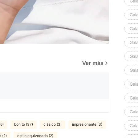
Gal
Gal
Gal
Gal
Gal
Ver más
Gal
Gal
Gal
Gal
(6)
bonito (37)
clásico (3)
impresionante (3)
Gal
 (2)
estilo equivocado (2)