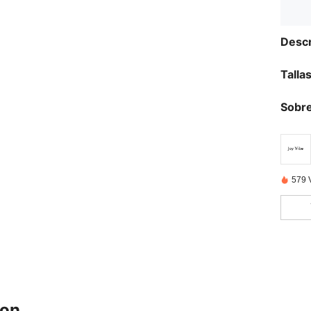
Descr
Talla
Sobre
579 
ron