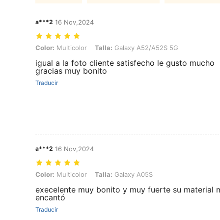
a***2
16 Nov,2024
Color: Multicolor, Talla: Galaxy A52/A52S 5G
Color:
Multicolor
Talla:
Galaxy A52/A52S 5G
igual a la foto cliente satisfecho le gusto mucho
gracias muy bonito
Traducir
a***2
16 Nov,2024
Color: Multicolor, Talla: Galaxy A05S
Color:
Multicolor
Talla:
Galaxy A05S
execelente muy bonito y muy fuerte su material 
encantó
Traducir