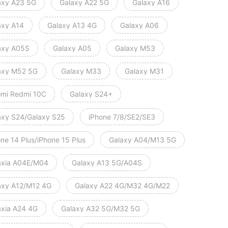
axy A23 5G
Galaxy A22 5G
Galaxy A16
axy A14
Galaxy A13 4G
Galaxy A06
axy A05S
Galaxy A05
Galaxy M53
axy M52 5G
Galaxy M33
Galaxy M31
omi Redmi 10C
Galaxy S24+
axy S24/Galaxy S25
iPhone 7/8/SE2/SE3
ne 14 Plus/iPhone 15 Plus
Galaxy A04/M13 5G
axia A04E/M04
Galaxy A13 5G/A04S
axy A12/M12 4G
Galaxy A22 4G/M32 4G/M22
axia A24 4G
Galaxy A32 5G/M32 5G