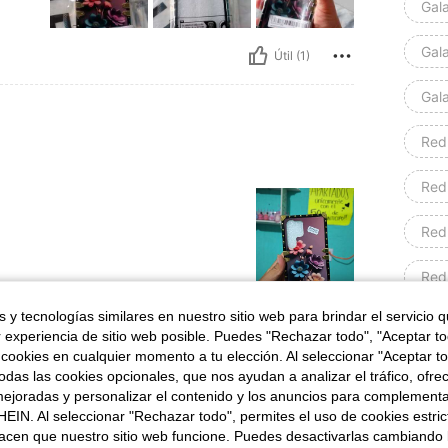
Gal
Gal
Útil (1)
Gal
Red
Red
Red
Red
Útil (1)
 y tecnologías similares en nuestro sitio web para brindar el servicio qu
Red
r experiencia de sitio web posible. Puedes "Rechazar todo", "Aceptar t
 cookies en cualquier momento a tu elección. Al seleccionar "Aceptar to
señas
Red
das las cookies opcionales, que nos ayudan a analizar el tráfico, ofre
ejoradas y personalizar el contenido y los anuncios para complementa
Red
EIN. Al seleccionar "Rechazar todo", permites el uso de cookies estri
acen que nuestro sitio web funcione. Puedes desactivarlas cambiando 