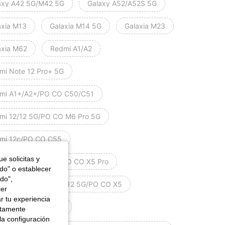
axy A42 5G/M42 5G
Galaxy A52/A52S 5G
axia M13
Galaxia M14 5G
Galaxia M23
axia M62
Redmi A1/A2
mi Note 12 Pro+ 5G
mi A1+/A2+/PO CO C50/C51
mi 12/12 5G/PO CO M6 Pro 5G
mi 12c/PO CO C55
e solicitas y
mi Note 12 Pro 5G/PO CO X5 Pro
odo" o establecer
do",
mi Note 12 4G/Nota 12 5G/PO CO X5
cer
r tu experiencia
mi Note 11 Pro+ 5G
ctamente
la configuración