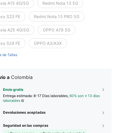
axia A15 4G/5G
Redmi Nota 13 5G
axy S23 FE
Redmi Nota 13 PRO 5G
axia A25 4G/5G
OPPO A79 5G
axy S24 FE
OPPO A3/A3X
a de Tallas
ío a
Colombia
Envío gratis
Entrega estimada:
8-17 Días laborables,
60% son ≤ 13 días
laborables
Devoluciones aceptadas
Seguridad en las compras