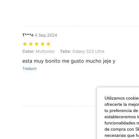
T***c
4 Sep,2024
Color: Multicolor, Talla: Galaxy S23 Ultra
Color:
Multicolor
Talla:
Galaxy S23 Ultra
esta muy bonito me gusto mucho jeje y
Traducir
Utilizamos cookies
ofrecerte la mejo
tu preferencia de
Ver Más Re
estableceremos to
funcionalidades m
de compra con SH
necesarias que h