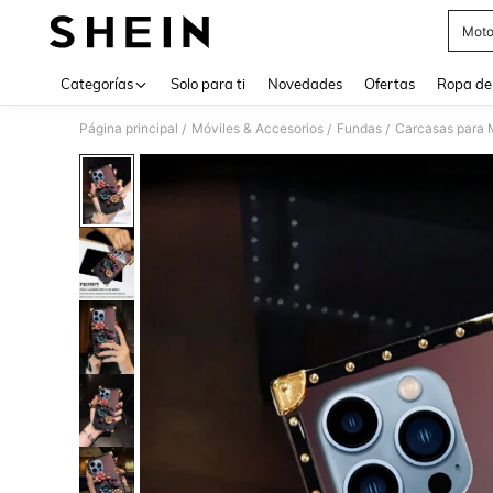
Moto
Use up 
Categorías
Solo para ti
Novedades
Ofertas
Ropa de
Página principal
Móviles & Accesorios
Fundas
Carcasas para 
/
/
/