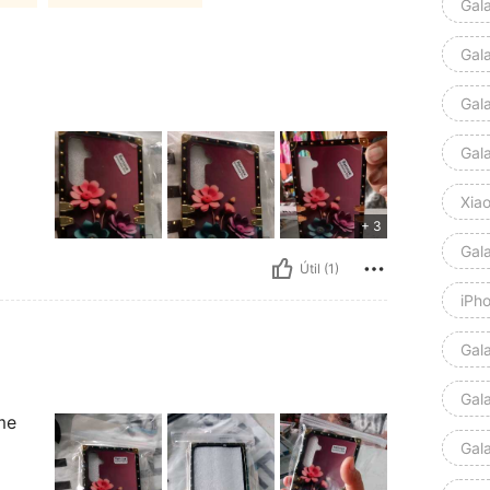
Gal
Gal
Gal
Gal
Xia
+ 3
Gal
Útil (1)
iPho
Gal
Gal
me
Gal