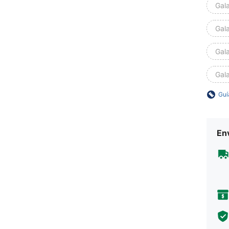
Gal
Gal
Gal
Gal
Guí
Env