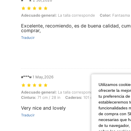
2 Jul,2026
Adecuado general: La talla corresponde, Color: Fantasma negro, Tal
Adecuado general:
La talla corresponde
Color:
Fantasma 
Excelente, recomiendo, es de buena calidad, cump
comprar,
Traducir
a***u
1 May,2026
Utilizamos cookies
ofrecerte la mejo
Adecuado general: La talla corresponde, Altura: 165 cm / 65 in, Peso: 
Adecuado general:
La talla corresponde
Altura:
165 cm / 
tu preferencia de
Cintura:
71 cm / 28 in
Caderas:
101 cm / 40 in
Color:
Caf
estableceremos to
Very nice and lovely
funcionalidades m
de compra con SH
Traducir
necesarias que h
de tu navegador, 