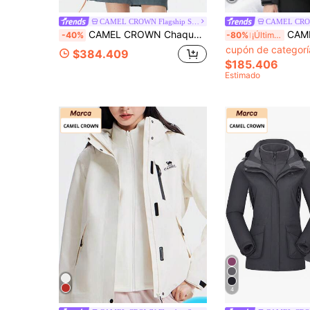
CAMEL CROWN Flagship Store
CAMEL CROWN Chaqueta de esquí para mujer impermeable 3 en 1 con forro polar interno cálido y a prueba de viento para nieve, excursionismo al aire libre
CAMEL CROWN Chaqueta de esquí impermeable 
-40%
-80%
¡Últimos 2 días
cupón de categor
$384.409
$185.406
Estimado
4