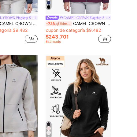
CAMEL CROWN Flagship Store
CAMEL CROWN Flagship Store
MEL CROWN Chaqueta de esquí impermeable 3 en 1 para mujer, con forro polar para mantener el calor y protección contra el viento, adecuada para actividades al aire libre en la nieve
CAMEL CROWN Chaqueta de esquí para mujer 3 en 1, impermeable y a prueba de viento con forro polar, adecuada para esquiar y hacer snowboard, abrigo de invierno
-73%
¡Últimos 2 días
egoría $9.482
cupón de categoría $9.482
$243.701
Estimado
4