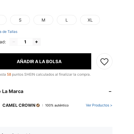
S
M
L
XL
a de Tallas
ad:
AÑADIR A LA BOLSA
asta
58
puntos SHEIN calculados al finalizar la compra.
 La Marca
CAMEL CROWN
Ver Productos >
100% auténtico