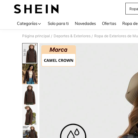
Ropa
Use up 
Categorías
Solo para ti
Novedades
Ofertas
Ropa de
Página principal
Deportes & Exteriores
Ropa de Exteriores de Mu
/
/