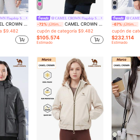
7
CAMEL CROWN Flagship Store
CAMEL CROWN Flagship Store
apa suave, chaqueta deportiva de otoño/invierno, chaqueta impermeable y cortavientos con forro polar
CAMEL CROWN Chaqueta ligera y transpirable de protección solar para mujer, para verano
CA
-72%
¡Últimos 2 días
-67%
¡Últimos 2 días
ía $9.482
cupón de categoría $9.482
cupón de cat
$105.574
$232.114
Estimado
Estimado