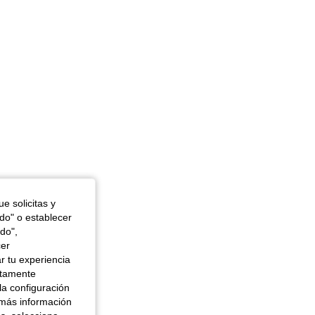
e solicitas y
odo" o establecer
 in, Color: Café oscuro, Talla: S
do",
cer
r tu experiencia
ctamente
la configuración
 más información