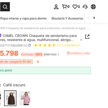
0
0
a. Press Enter to select.
Ropa interior y ropa para dormir
Bisutería Y Accesorios
Zapatos
H
CAMEL CROWN Chaqueta de senderismo para exteriores, resistente al agua, multifuncional, abrigo casual para trabajo, otoño/invierno
CAMEL CROWN Chaqueta de senderismo para
res, resistente al agua, multifuncional, abrigo
 para trabajo, otoño/invierno
t25071115882666132
(12 Comentarios)
5.798
¡Últimos 2 días
ICE AND AVAILABILITY
Estimado
-80%
$887.923
ón de categoría $9.482
vío gratis
:
Café oscuro