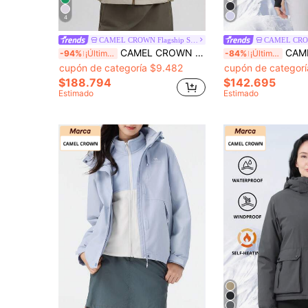
4
CAMEL CROWN Flagship Store
CAMEL CROWN Chaqueta cortavientos de primavera para mujer, chaqueta ligera impermeable y transpirable con capucha casual, adecuada para senderismo, camping y deportes
CAMEL CROWN Chaqueta de boxeo de mujer de c
-94%
¡Últimos 2 días
-84%
¡Últimos 2 días
cupón de categoría $9.482
cupón de categor
$188.794
$142.695
Estimado
Estimado