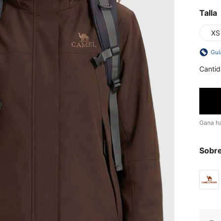
Talla
XS
Guí
Cantid
Gana h
Sobre