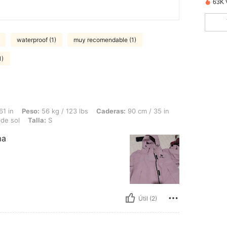
63K 
waterproof (1)
muy recomendable (1)
1)
56 kg / 123 lbs, Caderas: 90 cm / 35 in, Cintura: 76 cm / 30 in, Busto: 90 cm / 35 i
61 in
Peso:
56 kg / 123 lbs
Caderas:
90 cm / 35 in
de sol
Talla:
S
ma
Útil (2)