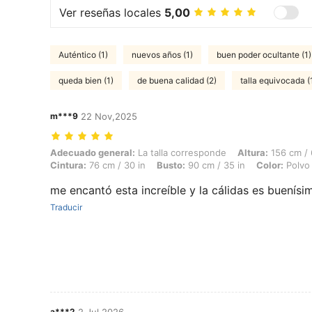
Ver reseñas locales
5,00
Auténtico (1)
nuevos años (1)
buen poder ocultante (1)
queda bien (1)
de buena calidad (2)
talla equivocada (
m***9
22 Nov,2025
Adecuado general: La talla corresponde, Altura: 156 cm / 61 in, Peso: 
Adecuado general:
La talla corresponde
Altura:
156 cm / 
Cintura:
76 cm / 30 in
Busto:
90 cm / 35 in
Color:
Polvo 
me encantó esta increíble y la cálidas es buenísi
Traducir
a***2