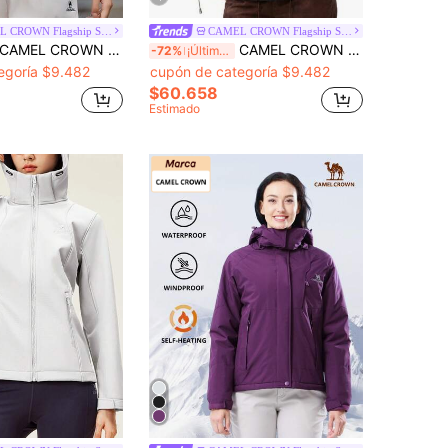
CAMEL CROWN Flagship Store
CAMEL CROWN Flagship Store
MEL CROWN Chaqueta deportiva para mujer, chaqueta con capucha impermeable para primavera/verano/otoño/invierno, cortavientos minimalista y de estilo con tejido de punto y multiusos
CAMEL CROWN Chaqueta de forro polar para mujer para exteriores, diseño de cuello alto, a prueba de viento, retiene el calor, cálida, con forro antiestático
-72%
¡Últimos 2 días
egoría $9.482
cupón de categoría $9.482
$60.658
Estimado