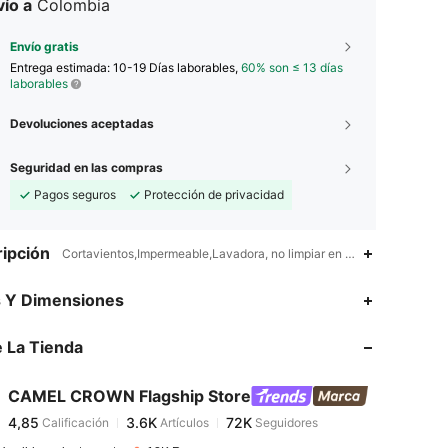
ío a
Colombia
Envío gratis
Entrega estimada:
10-19 Días laborables,
60% son ≤ 13 días
laborables
Devoluciones aceptadas
Seguridad en las compras
Pagos seguros
Protección de privacidad
ipción
Cortavientos,Impermeable,Lavadora, no limpiar en seco,capucha
4,85
3.6K
72K
s Y Dimensiones
 La Tienda
4,85
3.6K
72K
CAMEL CROWN Flagship Store
4,85
3.6K
72K
Calificación
Artículos
Seguidores
l***9
pagó
Hace 1 día