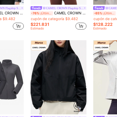
CAMEL CROWN Flagship Store
CAMEL CROWN Flagship Store
para mujer, abrigo de nieve cálido de invierno, cortavientos con capucha para esquí al aire libre
CAMEL CROWN Chaqueta cortavientos de una sola capa para mujer, chaqueta ligera y resistente al agua para senderismo al aire libre en primavera/verano
CA
-76%
¡Últimos 2 días
-65%
¡Últimos 2 días
ía $9.482
cupón de categoría $9.482
cupón de cat
$221.831
$128.222
Estimado
Estimado