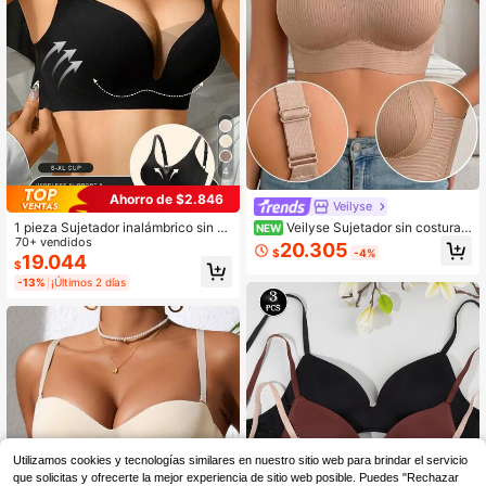
3.6K Seguidores
4,86
4
Ahorro de $2.846
Veilyse
Veilyse Sujetador sin costuras
1 pieza Sujetador inalámbrico sin a
NEW
para mujer - Tirantes ajustables, so
colchado, ajustable, de malla sin co
70+ vendidos
20.305
$
-4%
porte inalámbrico, adecuado para u
sturas y parches, casual y cómodo
19.044
$
so diario, tela súper suave y transpir
-13%
¡Últimos 2 días
able, ropa de primavera para mujer,
sujetador de lencería cómodo
Utilizamos cookies y tecnologías similares en nuestro sitio web para brindar el servicio
que solicitas y ofrecerte la mejor experiencia de sitio web posible. Puedes "Rechazar