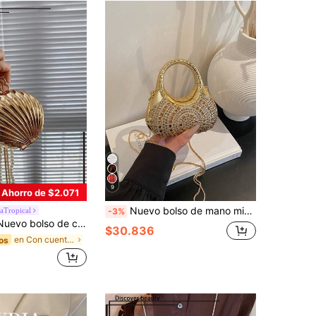
9
Ahorro de $2.071
Nuevo bolso de mano mini de acrílico, cartera de moda, bolso de noche con forma de media luna personalizado con cadena para el hombro
aTropical
-3%
sméticos, lápiz labial y joyas con cadena de metal, regalo elegante para mujeres, bolso de señoras de color metálico futurista, bolso de perlas falsas elegante, bolso de concha elegante, perfecto para fiestas, bodas, cenas y banquetes, combina con vestidos de novia, ropa formal, vestidos de graduación y atuendos de fiesta de mujer
$30.836
en Con cuentas Crossbody de mujer
os