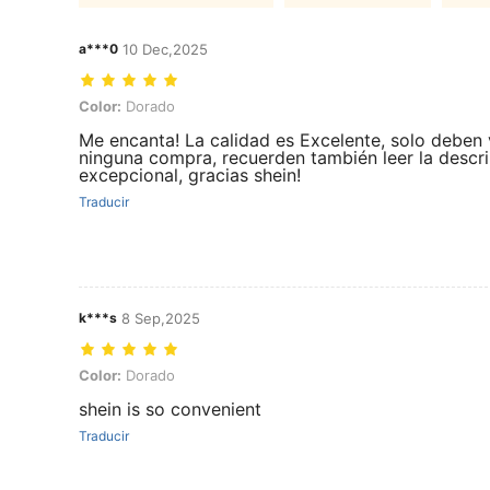
a***0
10 Dec,2025
Color: Dorado
Color:
Dorado
Me encanta! La calidad es Excelente, solo deben v
ninguna compra, recuerden también leer la descri
excepcional, gracias shein!
Traducir
k***s
8 Sep,2025
Color: Dorado
Color:
Dorado
shein is so convenient
Traducir