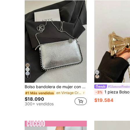
5
Bolso bandolera de mujer con cadena de cuentas, embrague de sobre vintage colorido holográfico láser metálico para fiesta
#GlamourFestiv
1 pieza Bolso de noche mini con lazo de metal chapado en acrílico, bolso versátil decorativo con cadena de moda para mujeres para guardar lápiz labial, jo
-3%
en Vintage Crossbody de mujer
#1 Más vendidos
$18.090
$19.584
300+ vendidos