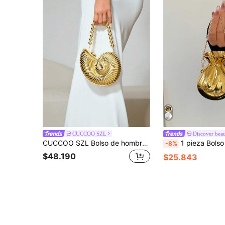
CUCCOO SZL
Discover bea
CUCCOO SZL Bolso de hombro con forma de caracol dorado 2025, correa de hombro desmontable, bolso elegante y de moda para lápiz labial, bolso de hombro elegante y de moda, adecuado para salidas nocturnas
1 pieza Bolso de embrague de color dorado, Monedero mini de mujer, Monedero con forma de jarrón, Billetera dorada, Zapato de tacón alto dorado, Regalo
-8%
$48.190
$25.843