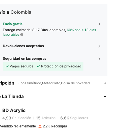
ío a
Colombia
Envío gratis
Entrega estimada:
8-17 Días laborables,
60% son ≤ 13 días
laborables
Devoluciones aceptadas
Seguridad en las compras
Pagos seguros
Protección de privacidad
ipción
Flor,Asimétrico,Metacrilato,Bolsa de novedad
4,93
15
6.6K
 La Tienda
4,93
15
6.6K
BD Acrylic
4,93
15
6.6K
Calificación
Artículos
Seguidores
 Vendido recientemente
2.2K Recompra