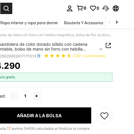
0
0
a. Press Enter to select.
Ropa interior y ropa para dormir
Bisutería Y Accesorios
Zapatos
H
Bolso bandolera de color dorado sólido con cadena desmontable, bolso de mano sin forro con hebilla magnética, bolso de flor acrílica estilo Y2K, adecuado para mujeres
bandolera de color dorado sólido con cadena
table, bolso de mano sin forro con hebilla
ica, bolso de flor acrílica estilo Y2K, adecuado
g25020932417171013
(100+ Comentarios)
ujeres
4.290
ICE AND AVAILABILITY
vío gratis
ad:
AÑADIR A LA BOLSA
asta
17
puntos SHEIN calculados al finalizar la compra.