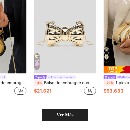
5
4
uty
Discover beauty
#BrillaE
 del Día de San Valentín, Bolso bandolera con forma de auricular, Bolso de hombro con correa de cadena, Embrague de noche único
Bolso de embrague con decoración de lazo metálico plateado brillante de acrilico mini, bolsa de cadena de moda personalizada versátil para mujer para guardar lápiz labial, joyas/auriculares/cosméticos, regalo para ella, adecuado para el Día de San Valentín, fiesta, accesorio de vestido de novia, cita, monedero elegante para mujer
1 pieza Bolso de mano ovalado de PU con estilo minimalista retro elegante, decoración de metal dorado con for
-3%
-21%
$21.621
$53.633
Ver Más