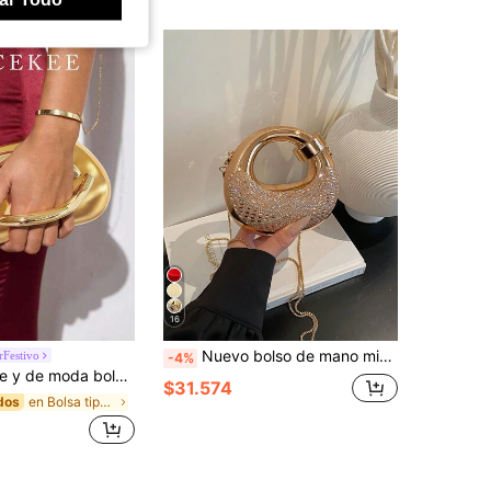
16
Nuevo bolso de mano mini de acrílico, cartera de moda, bolso de noche con forma de media luna personalizado con cadena para el hombro
Festivo
-4%
bolso de hombro minimalista vintage de unicolor popular, adecuado para combinar con vestidos para fiestas y bodas
$31.574
en Bolsa tipo caja Crossbody de mujer
dos