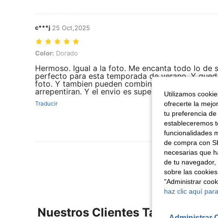
c***j
25 Oct,2025
Color: Dorado
Color:
Dorado
Hermoso. Igual a la foto. Me encanta todo lo de 
perfecto para esta temporada de verano. Y queda 
foto. Y tambien pueden combinarlo con cualquier
arrepentiran. Y el envio es super rapido en meno
Utilizamos cookies
ofrecerte la mejo
Traducir
tu preferencia de
estableceremos to
funcionalidades m
de compra con SH
necesarias que h
Ver Más Re
de tu navegador, 
sobre las cookies
"Administrar coo
haz clic aquí para
Nuestros Clientes También Vie
Administrar 