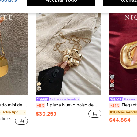
20
Discover beauty
#Glamour
átil con temperamento de moda, diseño de nicho exquisito para lápiz labial y monedas
1 pieza Nuevo bolso de mano de noche mini con forma de flor, con acabado metálico electrochapado y brillo, accesorio de moda con cadena, monedero elegante, estuche para lápiz labial, bolsa para auriculares, regalo para mujeres, adecuado para el Día de San Valentín, fiestas, vestidos de boda, para usar como bolso de hombro/cruzado
Elegante y de moda bolso de mano de cuero sintético, 
-8%
-21%
en Bolsa tipo caja Crossbody de mujer
#10 Más vendi
$30.259
didos
$44.864