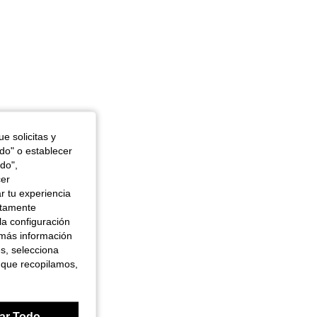
e solicitas y
odo" o establecer
do",
cer
r tu experiencia
ctamente
la configuración
 más información
es, selecciona
 que recopilamos,
ar Todo