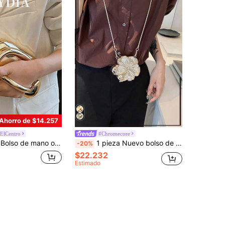
Ahorro de $14.257
nElCentro
#Chromecore
ma de onda, correa de hombro cruzada con cadena dorada fina, bolso de noche mini de lujo vintage #Bolso de mano ovalado de PU mate marrón oscuro #Bolso con decoración de metal dorado con forma de onda #Bolso cruzado con cadena dorada fina
1 pieza Nuevo bolso de mano pequeño de fiesta con cadena, con forma de flor y pez dorado, con acabado metálico y glitter, billetera elegante para cosméticos, accesorio de regalo elegante para mujeres, adecuado para el Día de San Valentín, boda, cita
-20%
$22.232
Estimado