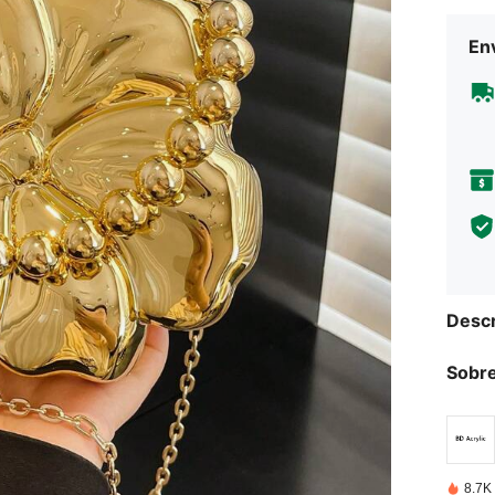
Env
Descr
Sobre
8.7K