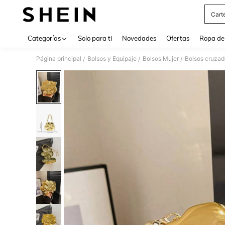
Cart
Use up 
Categorías
Solo para ti
Novedades
Ofertas
Ropa de
Página principal
Bolsos y Equipaje
Bolsos Mujer
Bolsos cruzad
/
/
/