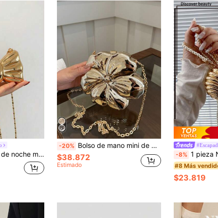
Bolso de mano mini de diseño floral de ABS brillante de lujo, bolso de hombro con cadena de cuentas de metal, regalo encantador para fiestas para mujeres, adecuado para citas, compras, salidas, viajes diarios, diseño de nicho de moda, bolso de mujer, regalo del Día de San Valentín, bolso floral exquisito
o
#Escapad
-20%
yas, auriculares, maquillaje como regalo, adecuado para el Día de San Valentín, fiestas, citas, bolso bandolera, monedero elegante de mujer
1 pieza Nuevo bolso de concha de metal mini, bolso cruzado de moda con correa de perlas falsas personalizadas, monedero con baño de oro lindo, bolsa para auriculares, co
-8%
$38.872
Estimado
#8 Más vendid
$23.819