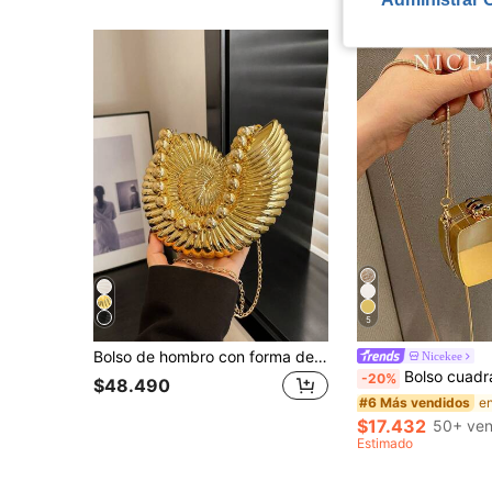
5
Bolso de hombro con forma de concha de mar dorada 2025, bolsa elegante para lápiz labial, bolso de hombro elegante adecuado para salidas nocturnas
Nicekee
Bolso cuadrado mini de acrílico personalizado clásico, bolso bandolera elegante y vers
-20%
$48.490
#6 Más vendidos
$17.432
50+ ven
Estimado