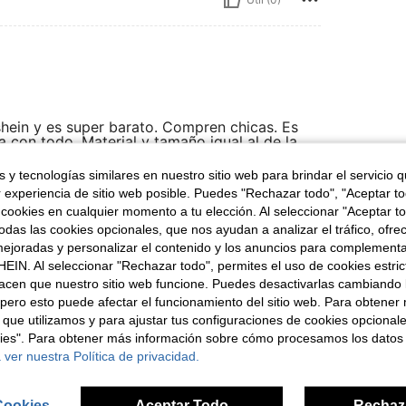
shein y es super barato. Compren chicas. Es
con todo. Material y tamaño igual al de la
 ropa de verano. Esta padrisimo. No se
s de 2 semanas.
 y tecnologías similares en nuestro sitio web para brindar el servicio qu
r experiencia de sitio web posible. Puedes "Rechazar todo", "Aceptar t
 cookies en cualquier momento a tu elección. Al seleccionar "Aceptar to
das las cookies opcionales, que nos ayudan a analizar el tráfico, ofre
Útil (0)
ejoradas y personalizar el contenido y los anuncios para complementa
EIN. Al seleccionar "Rechazar todo", permites el uso de cookies estri
acen que nuestro sitio web funcione. Puedes desactivarlas cambiando 
señas
pero esto puede afectar el funcionamiento del sitio web. Para obtener
 que utilizamos y para ajustar tus configuraciones de cookies opcional
kies". Para obtener más información sobre cómo procesamos los datos
 ver nuestra Política de privacidad.
ron
Cookies
Aceptar Todo
Rechaz