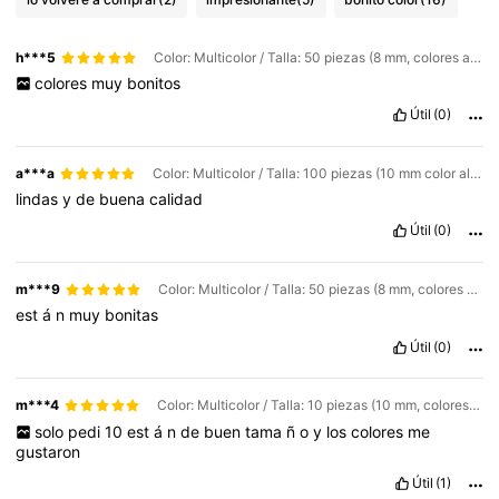
h***5
Color: Multicolor / Talla: 50 piezas (8 mm, colores aleatorios)
colores
muy
bonitos
Útil
(0)
a***a
Color: Multicolor / Talla: 100 piezas (10 mm color aleatorio)
lindas
y
de
buena
calidad
Útil
(0)
m***9
Color: Multicolor / Talla: 50 piezas (8 mm, colores aleatorios)
est
á
n
muy
bonitas
Útil
(0)
m***4
Color: Multicolor / Talla: 10 piezas (10 mm, colores aleatorios)
solo
pedi
10
est
á
n
de
buen
tama
ñ
o
y
los
colores
me
gustaron
Útil
(1)