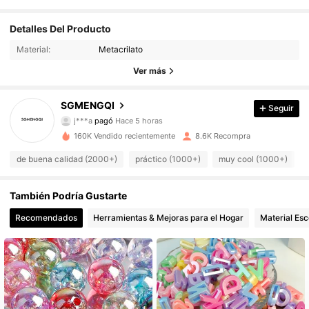
Detalles Del Producto
Material:
Metacrilato
Ver más
496 Seguidores
4,78
SGMENGQI
Seguir
j***a
pagó
Hace 5 horas
R***i
seguido
Hace 1 horas
160K Vendido recientemente
8.6K Recompra
496 Seguidores
4,78
de buena calidad (2000+)
práctico (1000+)
muy cool (1000+)
496 Seguidores
4,78
También Podría Gustarte
Recomendados
Herramientas & Mejoras para el Hogar
Material Esc
496 Seguidores
4,78
496 Seguidores
4,78