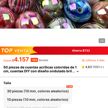
1/5
Ahorra $733
4.157
-15%
¡Últimos 3 días
$
$4.890
Desde
50 piezas de cuentas acrílicas coloridas de 1
4,83
(
100+
)
cm, cuentas DIY con diseño ondulado bril
lante, para hacer joyas, llaveros DIY, corre
as de teléfono, decoraciones de bolígrafos, c
uentas artesanales, bodas, decoraciones de P
Talla
ascua, colores aleatorios
1 left
30 piezas (10 mm, colores aleatorios)
10 piezas (10 mm, colores aleatorios)
1 pieza (10 mm color aleatorio)