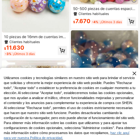
50-500 piezas de cuentas espacia
doras redondas de plástico chapad
Clientes habituales
as en plata hechas a mano con arru
7.670
gas para hacer joyas, pulseras, cad
$
-4%
¡Últimos 3 días
enas de teléfono y manualidades DI
Y
10 piezas de 16mm de cuentas impr
esas con flores de colores, cuentas
Clientes habituales
con estampado floral para hacer ma
11.630
$
nualidades de joyería y decoración,
-3%
¡Últimos 3 días
se pueden usar para pendientes, co
llares, pulseras, cadenas de teléfon
o, llaveros, encantos para bolsos
Utilizamos cookies y tecnologías similares en nuestro sitio web para brindar el servicio
que solicitas y ofrecerte la mejor experiencia de sitio web posible. Puedes "Rechazar
todo", "Aceptar todo" o establecer tu preferencia de cookies en cualquier momento a tu
elección. Al seleccionar "Aceptar todo", estableceremos todas las cookies opcionales,
que nos ayudan a analizar el tráfico, ofrecer funcionalidades mejoradas y personalizar
el contenido y los anuncios para complementar tu experiencia de compra con SHEIN.
Al seleccionar "Rechazar todo", permites el uso de cookies estrictamente necesarias
que hacen que nuestro sitio web funcione. Puedes desactivarlas cambiando la
23
configuración de tu navegador, pero esto puede afectar el funcionamiento del sitio web.
Para obtener más información sobre las cookies que utilizamos y para ajustar tus
50 piezas de cuentas de lentejuela
configuraciones de cookies opcionales, selecciona "Administrar cookies". Para obtener
s brillantes de doble color de 8/10 m
Clientes habituales
Juego Completo de Kit para Hacer
m - cuentas redondas sintéticas co
más información sobre cómo procesamos los datos que recopilamos,
haz clic aquí
9.672
Joyas de Perlas, Incluye Cuentas c
Solo quedan 4
n brillo iridiscente, cuentas redonda
$
-20%
Estimado
para ver nuestra Política de privacidad.