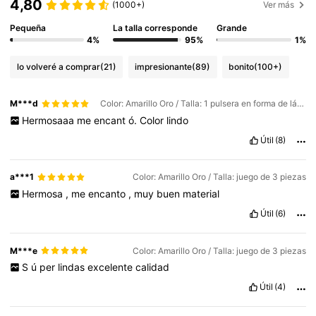
4,80
(1000+)
Ver más
Pequeña
La talla corresponde
Grande
4%
95%
1%
lo volveré a comprar
(21)
impresionante
(89)
bonito
(100+)
M***d
Color: Amarillo Oro / Talla: 1 pulsera en forma de lágrima
Hermosaaa
me
encant
ó.
Color
lindo
Útil
(8)
a***1
Color: Amarillo Oro / Talla: juego de 3 piezas
Hermosa
,
me
encanto
,
muy
buen
material
Útil
(6)
M***e
Color: Amarillo Oro / Talla: juego de 3 piezas
S
ú
per
lindas
excelente
calidad
Útil
(4)