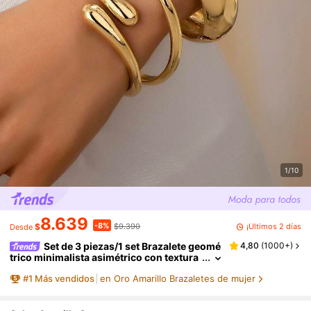
1/10
8.639
-8%
¡Últimos 2 días
$
$9.390
Desde
Set de 3 piezas/1 set Brazalete geomé
4,80
(
1000+
)
trico minimalista asimétrico con textura
gruesa en tono dorado
#
1
Más vendidos
en Oro Amarillo Brazaletes de mujer