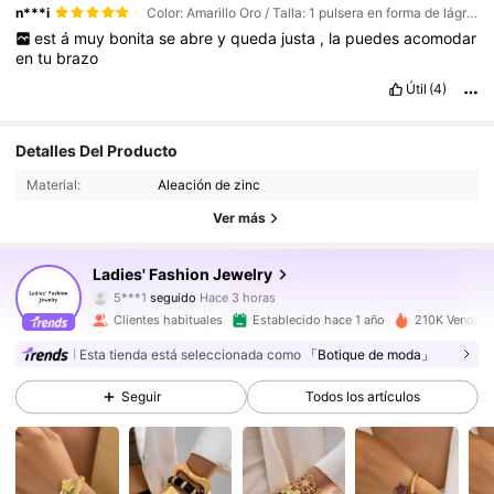
n***i
Color: Amarillo Oro / Talla: 1 pulsera en forma de lágrima
est
á
muy
bonita
se
abre
y
queda
justa
,
la
puedes
acomodar
en
tu
brazo
Útil
(4)
Detalles Del Producto
Material:
Aleación de zinc
Ver más
22K Seguidores
4,87
Ladies' Fashion Jewelry
5***1
seguido
Hace 3 horas
M***l
está navegando
22K Seguidores
4,87
Clientes habituales
Establecido hace 1 año
210K Vendido
Esta tienda está seleccionada como
「Botique de moda」
22K Seguidores
4,87
Seguir
Todos los artículos
22K Seguidores
4,87