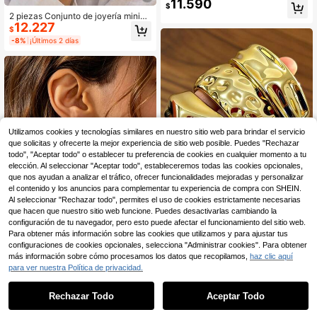
11.590
simétrico con diseño geométrico ca
$
lado de moda, adecuado para vaca
2 piezas Conjunto de joyería minim
ciones, playa, fiestas formales y ac
12.227
alista con diseño geométrico huec
$
cesorio diario de vestir
o, pulsera y anillo chapados en oro,
-8%
¡Últimos 2 días
accesorios de moda para mujeres, a
decuados para uso casual, vacacio
nes, viajes, regalos en ocasiones co
mo el Día de San Valentín
Utilizamos cookies y tecnologías similares en nuestro sitio web para brindar el servicio
que solicitas y ofrecerte la mejor experiencia de sitio web posible. Puedes "Rechazar
todo", "Aceptar todo" o establecer tu preferencia de cookies en cualquier momento a tu
elección. Al seleccionar "Aceptar todo", estableceremos todas las cookies opcionales,
que nos ayudan a analizar el tráfico, ofrecer funcionalidades mejoradas y personalizar
el contenido y los anuncios para complementar tu experiencia de compra con SHEIN.
Al seleccionar "Rechazar todo", permites el uso de cookies estrictamente necesarias
que hacen que nuestro sitio web funcione. Puedes desactivarlas cambiando la
configuración de tu navegador, pero esto puede afectar el funcionamiento del sitio web.
Para obtener más información sobre las cookies que utilizamos y para ajustar tus
Set de 3 piezas de pulseras brazale
configuraciones de cookies opcionales, selecciona "Administrar cookies". Para obtener
te de alta calidad de oro CCB en ta
Clientes habituales
más información sobre cómo procesamos los datos que recopilamos,
haz clic aquí
maños pequeño/mediano/grande, a
7.982
1 par de pendientes elegantes
$
-15%
¡Últimos 2 días
para ver nuestra Política de privacidad.
NEW
decuado para uso diario de mujeres
6.678
minimalistas de diseño floral lineal,
$
-19%
adecuados para uso diario, citas y r
Rechazar Todo
Aceptar Todo
euniones