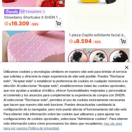
4 piezas/2 piezas/1 pieza Nueva To
Fansphere
alla de Baño Exfoliante de Nailon, E
12.490
Strawberry Shortcake X SHEIN 1 B
$
xfoliación Suave, Se Puede Frotar y
ola de baño con forma de niña fres
Hacer Espuma, Accesorio de Baño,
16.309
$
-35%
a, esponja de baño, malla de espum
Ayudante de Baño
a súper suave para el baño, con cor
3/2/1 pieza Guantes de baño 2 en 1
dón adjunto.
1 pieza Cepillo exfoliante facial de
de doble cara, un lado esponja de b
4.193
$
-25%
Último día
silicona suave - Almohadilla de lim
año espumosa, un lado tela exfolian
8.594
$
-13%
pieza facial exfoliante suave y mas
te, suave para la piel para el baño e
ajeador - Sin perfume, artículo de b
n casa, guantes de baño con esponj
año y ducha para hombres, decora
a incorporada, adecuados para el b
ción de baño del hogar, decoración
año diario espumoso, exfoliación de
de otoño, de vuelta a la escuela
todo el Body, limpieza de lodo, cuid
ado del baño, herramientas de baño
unisex, accesorios de baño
Utilizamos cookies y tecnologías similares en nuestro sitio web para brindar el servicio
que solicitas y ofrecerte la mejor experiencia de sitio web posible. Puedes "Rechazar
todo", "Aceptar todo" o establecer tu preferencia de cookies en cualquier momento a tu
elección. Al seleccionar "Aceptar todo", estableceremos todas las cookies opcionales,
que nos ayudan a analizar el tráfico, ofrecer funcionalidades mejoradas y personalizar
el contenido y los anuncios para complementar tu experiencia de compra con SHEIN.
Al seleccionar "Rechazar todo", permites el uso de cookies estrictamente necesarias
que hacen que nuestro sitio web funcione. Puedes desactivarlas cambiando la
5
configuración de tu navegador, pero esto puede afectar el funcionamiento del sitio web.
1/2 piezas Toalla exfoliante de mall
Para obtener más información sobre las cookies que utilizamos y para ajustar tus
a africana para la espalda, diseño d
1 pieza Esponja de baño exfoliante
12.190
configuraciones de cookies opcionales, selecciona "Administrar cookies". Para obtener
$
e doble cara, exfoliación suave y gr
sin dolor, eliminador de piel muerta
#10 Mejor Calificado
en Cepillos, esponjas y estropajos de baño
#1 Más vendidos
en Poliéster Accesorios de ducha
más información sobre cómo procesamos los datos que recopilamos,
haz clic aquí
uesa, exfoliación corporal eficiente,
Ahorro de $1.454
de alta densidad suave y amigable
Establecido hace 1 año
para ver nuestra Política de privacidad.
4.490
cepillo de ducha para la espalda, m
con la piel, exfoliación profunda su
$