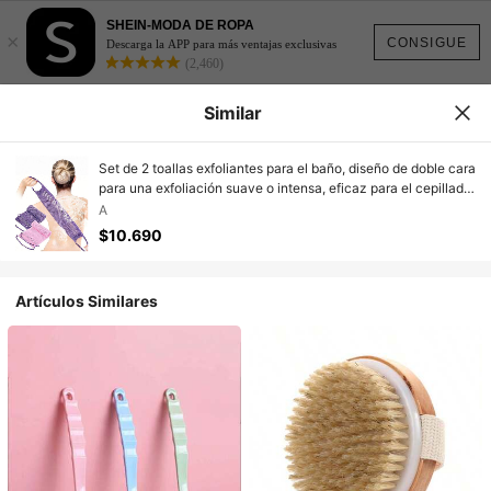
SHEIN-MODA DE ROPA
×
CONSIGUE
Descarga la APP para más ventajas exclusivas
(2,460)
Similar
Set de 2 toallas exfoliantes para el baño, diseño de doble cara
para una exfoliación suave o intensa, eficaz para el cepillado
corporal, material de malla de calidad, diseño de amarre
A
conveniente, incluye esponja y toalla, deja la piel suave, apto
$10.690
para uso diario
Artículos Similares