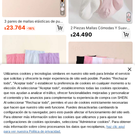
5
#2 Más vendidos
en nuevo Medias para bebés y niños
8
Ahorro de $876
Clientes habituales
Ahorro de $3.150
3 pares de mallas elásticas de punt
1 pieza Mallas de baile para niños,
#2 Más vendidos
#2 Más vendidos
en nuevo Medias para bebés y niños
en nuevo Medias para bebés y niños
o de cable de unicolor para niñas b
mallas profesionales de práctica de
23.764
2 Piezas Mallas Cómodas Y Suave
1 pieza Leggings elásticos de unico
$
-16%
Clientes habituales
Clientes habituales
ebé, suaves y cómodas para bebés
baile blancas gruesas con forro tér
s Para Niñas Decoradas Con Pequ
lor de terciopelo suave para niños,
50+ vendidos
Clientes habituales
24.490
de 0 a 3 años
#2 Más vendidos
en nuevo Medias para bebés y niños
mico anti-pilling, mallas cálidas y c
$
eñas Flores, Adecuadas Para Activi
mallas cálidas para baile, otoño/invi
28.314
16.540
ómodas con ajuste ceñido para niñ
Clientes habituales
$
-3%
dades Al Aire Libre
erno
$
-16%
as
Utilizamos cookies y tecnologías similares en nuestro sitio web para brindar el servicio
que solicitas y ofrecerte la mejor experiencia de sitio web posible. Puedes "Rechazar
todo", "Aceptar todo" o establecer tu preferencia de cookies en cualquier momento a tu
elección. Al seleccionar "Aceptar todo", estableceremos todas las cookies opcionales,
que nos ayudan a analizar el tráfico, ofrecer funcionalidades mejoradas y personalizar
el contenido y los anuncios para complementar tu experiencia de compra con SHEIN.
Al seleccionar "Rechazar todo", permites el uso de cookies estrictamente necesarias
que hacen que nuestro sitio web funcione. Puedes desactivarlas cambiando la
4
configuración de tu navegador, pero esto puede afectar el funcionamiento del sitio web.
7
Ahorro de $226
Para obtener más información sobre las cookies que utilizamos y para ajustar tus
configuraciones de cookies opcionales, selecciona "Administrar cookies". Para obtener
Ahorro de $677
3 pares de mallas de danza ultra de
más información sobre cómo procesamos los datos que recopilamos,
haz clic aquí
lgadas con trabillas, leggings elásti
16.264
Ahorro de $1.469
4 pares de mallas/pantis finas y lin
Ahorro de $2.527
para ver nuestra Política de privacidad.
$
-1%
cos adecuados para niñas