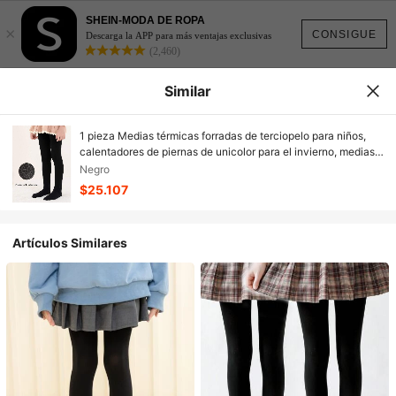
SHEIN-MODA DE ROPA
×
CONSIGUE
Descarga la APP para más ventajas exclusivas
(2,460)
Similar
1 pieza Medias térmicas forradas de terciopelo para niños,
calentadores de piernas de unicolor para el invierno, medias
de baile
Negro
$25.107
Artículos Similares