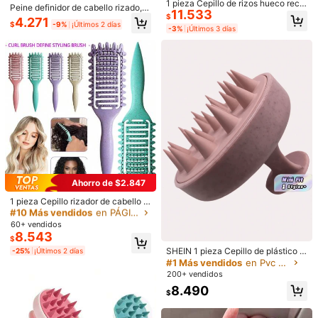
1 pieza Cepillo de rizos hueco recie
Peine definidor de cabello rizado, c
Útil
(0)
11.533
ntemente actualizado, con diseño
$
epillo de paleta ventilado para dese
4.271
especial de cerdas y estructura, ad
$
-9%
¡Últimos 2 días
nredar con púas de cabeza redond
-3%
¡Últimos 3 días
ecuado para todo tipo de cabello, r
a, dientes laterales y mango cómod
educe la caída, el tirón y la división
o, peine para peinar cabello húmed
k***6
Tipo de Estilo: A / Color: Estampado de leopardo 2 piezas
del cabello, adecuado para hombre
o & seco para dar forma, suavizar y
s y mujeres, crea fácilmente peinad
会社でギリ使える。誰も見てなさそうなときに。お出かけ用では
definir ondas, rizos y rizos apretado
os rizados, producto de cuidado del
無いかも。
s, cuidado diario del cabello para m
cabello, adecuado para salones de
ujeres
belleza, uso diario, regreso a la esc
Útil
(0)
uela, viajes y otras ocasiones
k***6
Tipo de Estilo: A / Color: Naranja 1 pieza
髪の毛に使うにはちゃっちい感じする。チープな感じ。
Útil
(0)
Ahorro de $2.847
#10 Más vendidos
en PÁGINAS Peines
Clientes habituales
1 pieza Cepillo rizador de cabello p
Detalles Del Producto
ortátil - Cerdas de nailon, apto para
#10 Más vendidos
#10 Más vendidos
en PÁGINAS Peines
en PÁGINAS Peines
todo tipo de cabello, desenreda fác
60+ vendidos
Clientes habituales
Clientes habituales
ilmente y agrega volumen
Material:
PP
8.543
#10 Más vendidos
en PÁGINAS Peines
$
Clientes habituales
SHEIN 1 pieza Cepillo de plástico r
-25%
¡Últimos 2 días
Ver más
39 Seguidores
osa de 8 cm * 6.5 cm para lavar el c
4,59
#1 Más vendidos
en Pvc Peines
abello, cepillo de masaje suave par
200+ vendidos
a el cabelludo, herramienta de cuid
8.490
WU HANXIAO YUE MAOYI
ado corporal, adecuado para viaje
Seguir
$
39 Seguidores
4,59
s, exteriores, deportes, oficina, esc
e***0
pagó
Hace 1 día
uela, horquillas, accesorios para el
h***1
seguido
Hace 1 día