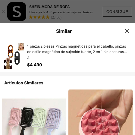
SHEIN-MODA DE ROPA
×
CONSIGUE
Descarga la APP para más ventajas exclusivas
(2,460)
Similar
1 pieza/2 piezas Pinzas magnéticas para el cabello, pinzas
de estilo magnético de sujeción fuerte, 2 en 1 sin costuras
para salón, hogar y peinado diario, intuitivas y antideslizantes
A
$4.490
Artículos Similares