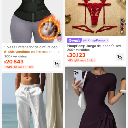
12
PinupPomp
PinupPomp Juego de lencería sexy
1 pieza Entrenador de cintura depor
de malla bordada para mujer, 5 piez
200+ vendidos
tivo para mujer, Cinturón de compre
#1 Más vendidos
en Entrenador de cintura deportivo
as/set, para salir, regalo para ella
30.123
sión, Cinturón de sudoración de sau
$
300+ vendidos
na, Recortador de cintura deportiv
20.843
-8%
¡Últimos 2 días
$
o, Moldeador de cintura, Cinturón r
eductor de cintura, Entrenador abd
-24%
Últimas 10 hrs
ominal