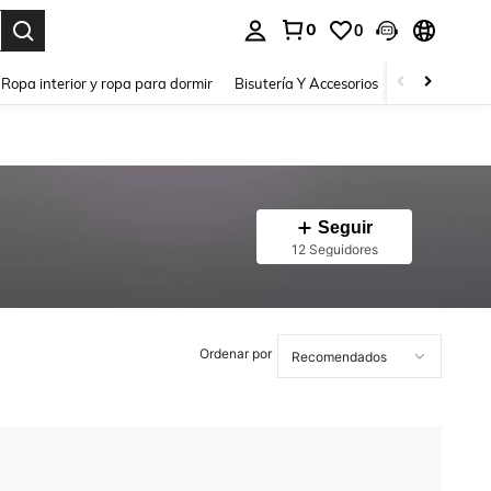
0
0
a. Press Enter to select.
Ropa interior y ropa para dormir
Bisutería Y Accesorios
Zapatos
H
Seguir
12 Seguidores
Ordenar por