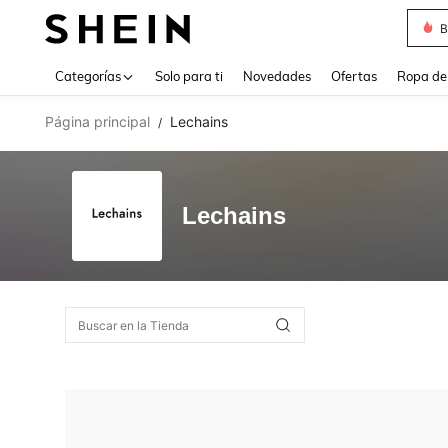
B
Use up 
Categorías
Solo para ti
Novedades
Ofertas
Ropa de
Página principal
Lechains
/
Lechains