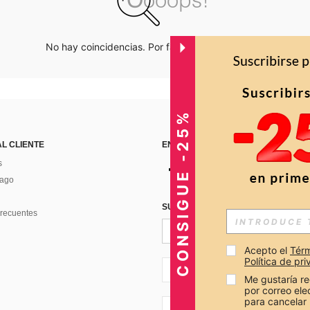
No hay coincidencias. Por favor inténtalo de nuevo.
CONSIGUE -25%
AL CLIENTE
ENCUÉNTRANOS EN
s
Pago
SUSCRÍBETE PARA RECIBIR OFERTA
recuentes
Acepto el 
Térm
Política de pr
CO + 57
Me gustaría re
por correo el
para cancelar 
CO + 57