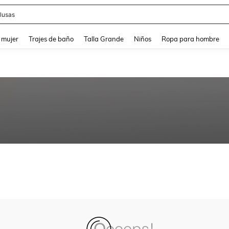
lusas
and down arrow keys to navigate search Búsqueda reciente and Busca y Encuentr
 mujer
Trajes de baño
Talla Grande
Niños
Ropa para hombre