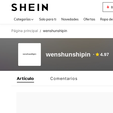
B
Use up 
Categorías
Solo para ti
Novedades
Ofertas
Ropa de
Página principal
wenshunshipin
/
wenshunshipin
4.97
Artículo
Comentarios