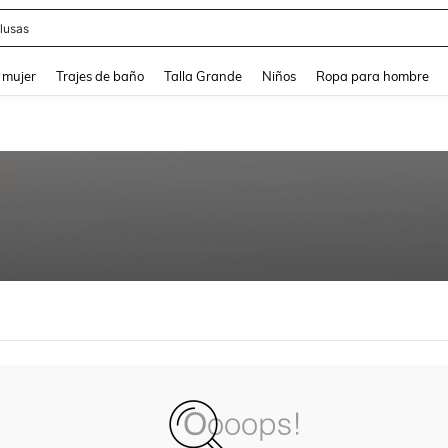
lusas
and down arrow keys to navigate search Búsqueda reciente and Busca y Encuentr
 mujer
Trajes de baño
Talla Grande
Niños
Ropa para hombre