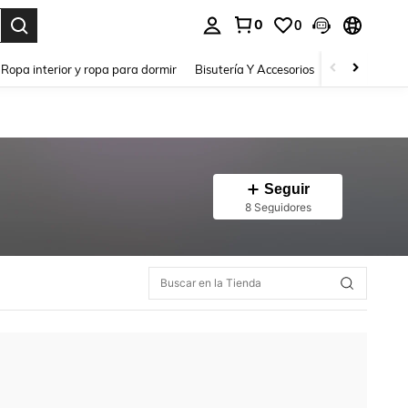
0
0
a. Press Enter to select.
Ropa interior y ropa para dormir
Bisutería Y Accesorios
Zapatos
H
Seguir
8 Seguidores