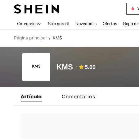
B
Use up 
Categorías
Solo para ti
Novedades
Ofertas
Ropa de
Página principal
KMS
/
KMS
5.00
Artículo
Comentarios