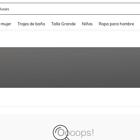
lusas
and down arrow keys to navigate search Búsqueda reciente and Busca y Encuentr
 mujer
Trajes de baño
Talla Grande
Niños
Ropa para hombre