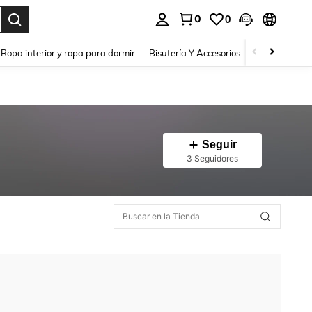
0
0
a. Press Enter to select.
Ropa interior y ropa para dormir
Bisutería Y Accesorios
Zapatos
H
Seguir
3 Seguidores