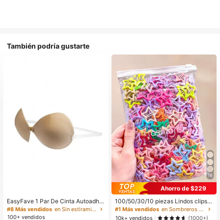
También podría gustarte
16
Ahorro de $229
EasyFave 1 Par De Cinta Autoadhe
100/50/30/10 piezas Lindos clips d
siva Para Sujetador Push Up Sin Es
e estrella de cinco puntas estilo Y2
#8 Más vendidos
en Sin estiramiento Sujetador adhesivo para mujer
#1 Más vendidos
en Sombreros De Fiesta Horquilla&Corona y corona&
palda
K, clips de cabello coloridos, acces
100+ vendidos
10k+ vendidos
(1000+)