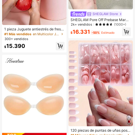
SHEGLAM Store
SHEGLAM Pore Off Prebase Marca
de Belleza Cosmética Maquillaje p
2k+ vendidos
(1000+)
ara Mujeres y Niñas
1 pieza Juguete antiestrés de fresa
16.331
$
-50%
Estimado
realista y lindo, juguete sensorial de
#1 Más vendidos
en Multicolor Juguetes para aliviar el estrés
rebote suave para niños y adultos,
300+ vendidos
alivia la ansiedad y mejora el estad
15.390
o de ánimo diario, decoración de es
$
critorio, regalo de fiesta, regalo idea
l para vacaciones, Kawaii
120 piezas de puntas de uñas posti
zas con forma de almendra rosa y b