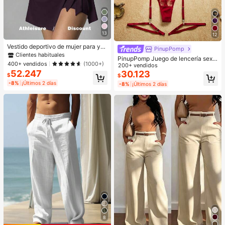
13
12
Vestido deportivo de mujer para yo
PinupPomp
ga, running, pilates, ir al trabajo, cit
Clientes habituales
PinupPomp Juego de lencería sexy
as, playa y uso diario. Elástico, sex
400+ vendidos
(1000+)
de malla bordada para mujer, 5 piez
200+ vendidos
y, cómodo y casual. De manga cort
52.247
as/set, para salir, regalo para ella
30.123
a, espalda descubierta, control de a
$
$
bdomen, levantamiento y moldeado
-8%
¡Últimos 2 días
-8%
¡Últimos 2 días
de la cintura, vigor juvenil.
8