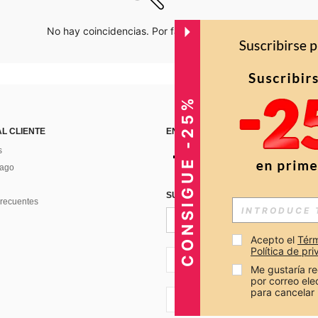
No hay coincidencias. Por favor inténtalo de nuevo.
CONSIGUE -25%
AL CLIENTE
ENCUÉNTRANOS EN
s
Pago
SUSCRÍBETE PARA RECIBIR OFERTA
recuentes
Acepto el 
Térm
Política de pr
CO + 57
Me gustaría re
por correo el
para cancelar 
CO + 57