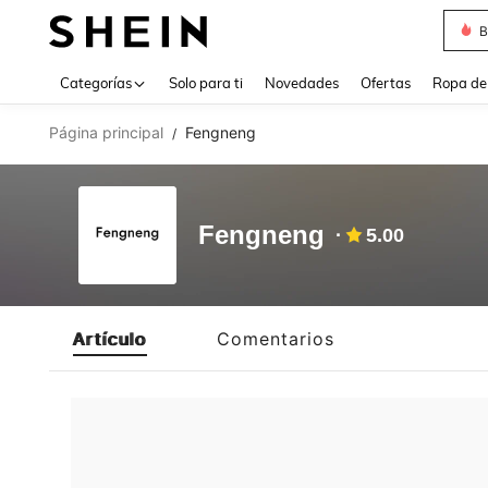
B
Use up 
Categorías
Solo para ti
Novedades
Ofertas
Ropa de
Página principal
Fengneng
/
Fengneng
5.00
Artículo
Comentarios