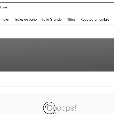
lusas
and down arrow keys to navigate search Búsqueda reciente and Busca y Encuentr
 mujer
Trajes de baño
Talla Grande
Niños
Ropa para hombre