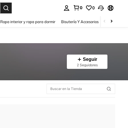
0
0
a. Press Enter to select.
Ropa interior y ropa para dormir
Bisutería Y Accesorios
Zapatos
H
Seguir
2 Seguidores