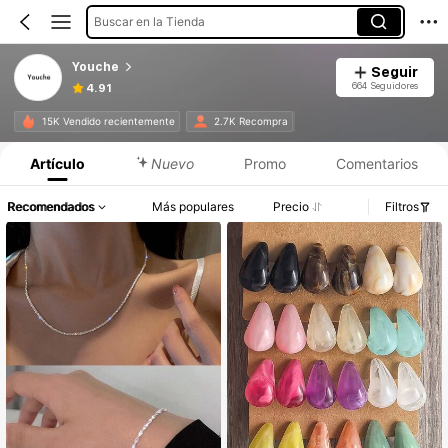
Buscar en la Tienda
Youche
Seguir
664 Seguidores
4.91
15K Vendido recientemente
2.7K Recompra
Artículo
Nuevo
Promo
Comentarios
Recomendados
Más populares
Precio
Filtros