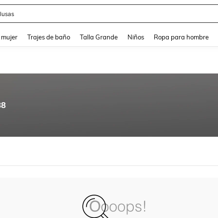
lusas
and down arrow keys to navigate search Búsqueda reciente and Busca y Encuentr
 mujer
Trajes de baño
Talla Grande
Niños
Ropa para hombre
88