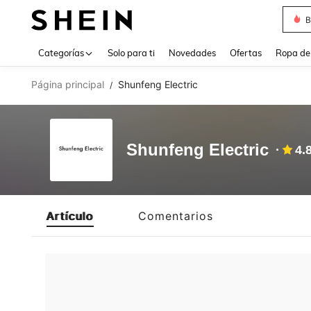
B
Use up 
Categorías
Solo para ti
Novedades
Ofertas
Ropa de
Página principal
Shunfeng Electric
/
Shunfeng Electric
4.
Artículo
Comentarios