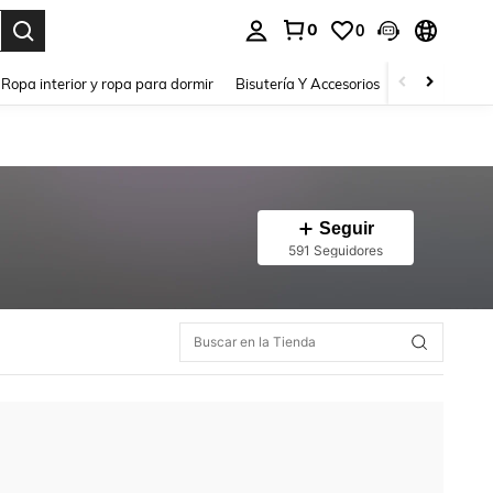
0
0
a. Press Enter to select.
Ropa interior y ropa para dormir
Bisutería Y Accesorios
Zapatos
H
Seguir
591 Seguidores