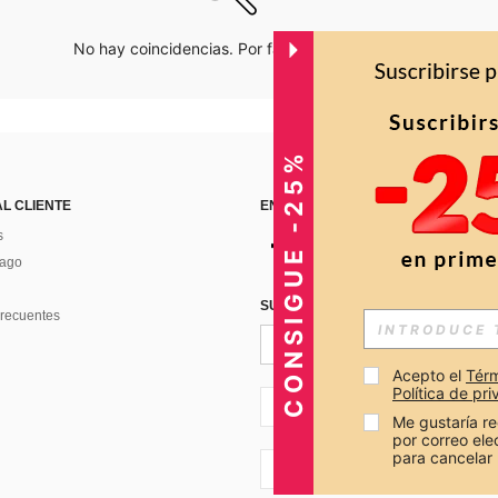
No hay coincidencias. Por favor inténtalo de nuevo.
CONSIGUE -25%
AL CLIENTE
ENCUÉNTRANOS EN
s
Pago
SUSCRÍBETE PARA RECIBIR OFERTA
recuentes
Acepto el 
Térm
Política de pr
CO + 57
Me gustaría re
por correo el
para cancelar 
CO + 57