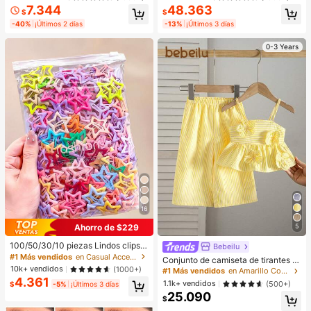
s Y NiñAs
fruncido. Conjunto de activewear p
7.344
48.363
ara pádel, invierno, gimnasio, entre
$
$
namiento y actividades
-40%
¡Últimos 2 días
-13%
¡Últimos 3 días
0-3 Years
16
Ahorro de $229
5
100/50/30/10 piezas Lindos clips d
Bebeilu
e estrella de cinco puntas estilo Y2
#1 Más vendidos
en Casual Accesorios para el cabello de las mujere
Conjunto de camiseta de tirantes c
K, clips de cabello coloridos, acces
10k+ vendidos
on lazo decorativo y pantalones de
(1000+)
#1 Más vendidos
en Amarillo Conjuntos para niñas
orios básicos para el cabello - Adec
cintura elástica a rayas, estilo casu
4.361
1.1k+ vendidos
(500+)
uados para niñas, uso diario en la e
$
-5%
¡Últimos 3 días
al de vacaciones para bebé niña
scuela, fiestas, deportes, estética
25.090
$