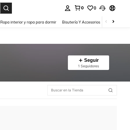
0
0
a. Press Enter to select.
Ropa interior y ropa para dormir
Bisutería Y Accesorios
Zapatos
H
Seguir
1 Seguidores