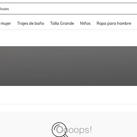
lusas
and down arrow keys to navigate search Búsqueda reciente and Busca y Encuentr
 mujer
Trajes de baño
Talla Grande
Niños
Ropa para hombre