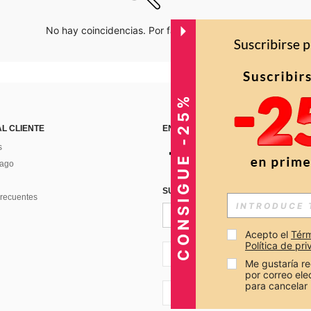
No hay coincidencias. Por favor inténtalo de nuevo.
CONSIGUE -25%
AL CLIENTE
ENCUÉNTRANOS EN
s
Pago
SUSCRÍBETE PARA RECIBIR OFERTA
recuentes
Acepto el 
Térm
Política de pr
CO + 57
Me gustaría re
por correo el
para cancelar 
CO + 57