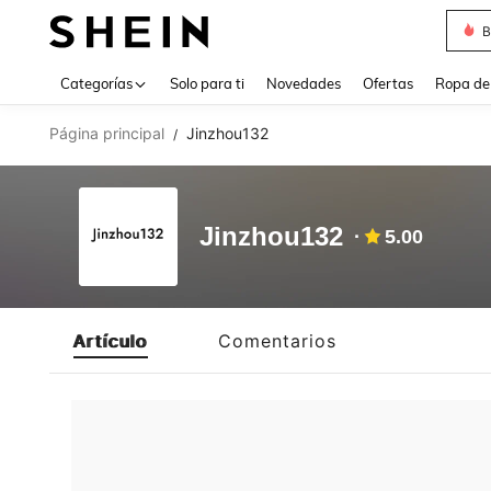
B
Use up 
Categorías
Solo para ti
Novedades
Ofertas
Ropa de
Página principal
Jinzhou132
/
Jinzhou132
5.00
Artículo
Comentarios