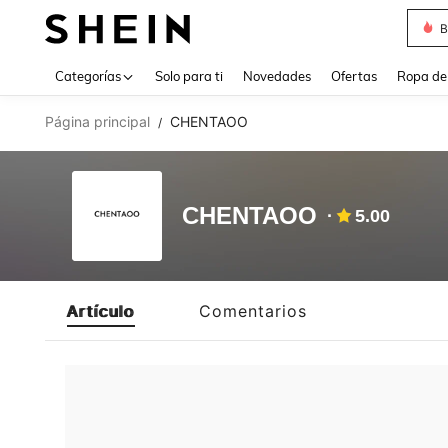
B
Use up 
Categorías
Solo para ti
Novedades
Ofertas
Ropa de
Página principal
CHENTAOO
/
CHENTAOO
5.00
Artículo
Comentarios