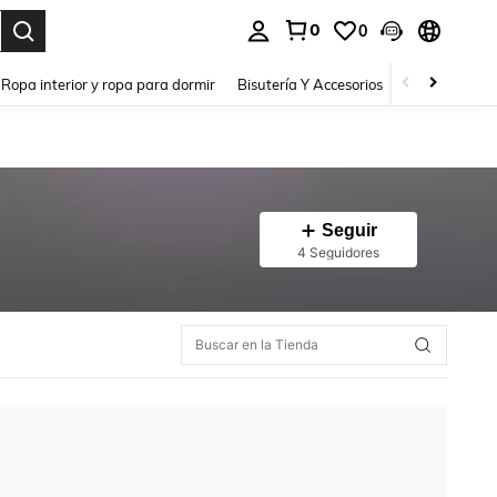
0
0
a. Press Enter to select.
Ropa interior y ropa para dormir
Bisutería Y Accesorios
Zapatos
H
Seguir
4 Seguidores