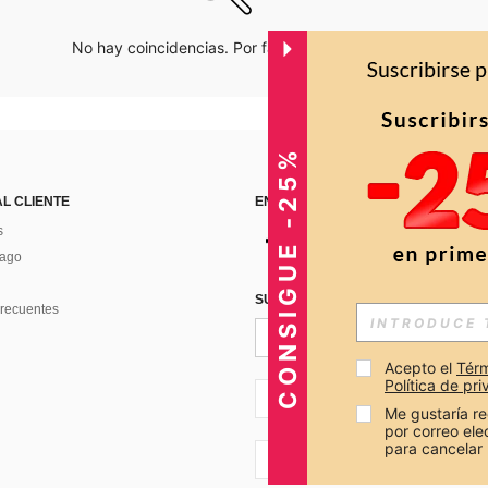
No hay coincidencias. Por favor inténtalo de nuevo.
CONSIGUE -25%
AL CLIENTE
ENCUÉNTRANOS EN
s
Pago
SUSCRÍBETE PARA RECIBIR OFERTA
recuentes
Acepto el 
Térm
Política de pr
CO + 57
Me gustaría re
por correo el
para cancelar 
CO + 57