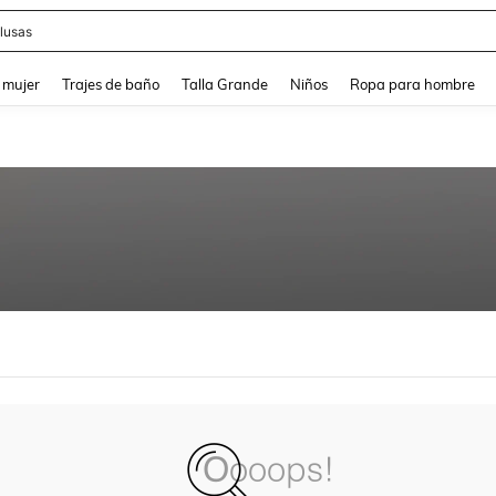
lusas
and down arrow keys to navigate search Búsqueda reciente and Busca y Encuentr
 mujer
Trajes de baño
Talla Grande
Niños
Ropa para hombre