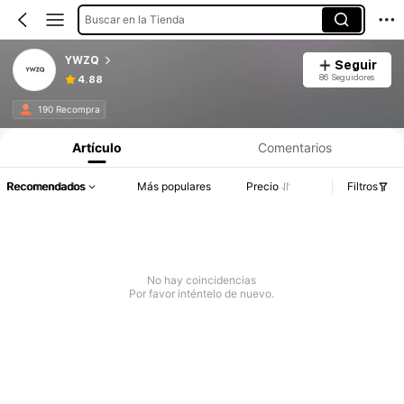
Buscar en la Tienda
YWZQ
Seguir
86 Seguidores
4.88
190 Recompra
Artículo
Comentarios
Recomendados
Más populares
Precio
Filtros
No hay coincidencias
Por favor inténtelo de nuevo.