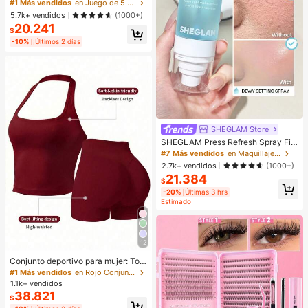
naladas para mujer, de alta elasticid
#1 Más vendidos
en Juego de 5 piezas Calzoncillos de mujer
ad, unicolor con diseño de letras, ci
5.7k+ vendidos
(1000+)
ntura baja, para uso diario
20.241
$
-10%
¡Últimos 2 días
SHEGLAM Store
SHEGLAM Press Refresh Spray Fija
dor Marca De Belleza CosméTica
#7 Más vendidos
en Maquillaje facial
Maquillaje Para Mujeres Y NiñAs
2.7k+ vendidos
(1000+)
21.384
$
-20%
Últimas 3 hrs
Estimado
12
Conjunto deportivo para mujer: Top
sin mangas + Shorts, versátil para u
#1 Más vendidos
en Rojo Conjuntos deportivos para mujer
so diario, ajuste ceñido, diseño leva
1.1k+ vendidos
ntador, ligero & transpirable, athleis
38.821
$
ure, apto para yoga