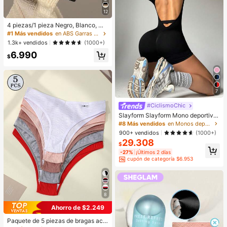
12
4 piezas/1 pieza Negro, Blanco, Ma
rrón 4.33 pulgadas/11 cm Pinzas d
#1 Más vendidos
en ABS Garras Para El Cabello
e plástico cuadradas grandes para
1.3k+ vendidos
(1000+)
el cabello, Vacaciones - Pinzas par
6.990
a peinar, lavar, accesorios para el c
$
abello de verano, estética de chica
limpia
7
#CiclismoChic
Slayform Slayform Mono deportivo
para mujer sin costuras de un solo c
#8 Más vendidos
en Monos deportivos para mujer
olor, ajustado, con espalda descubi
900+ vendidos
(1000+)
erta y mangas cortas
29.308
$
-27%
¡Últimos 2 días
cupón de categoría $6.953
8
Ahorro de $2.249
Paquete de 5 piezas de bragas aca