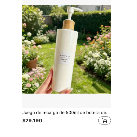
Juego de recarga de 500ml de botella de pared gruesa marrón para champú, gel de baño, acondicionador + exfoliante corporal de sal marina, mascarilla capilar en empaque individual
$29.190