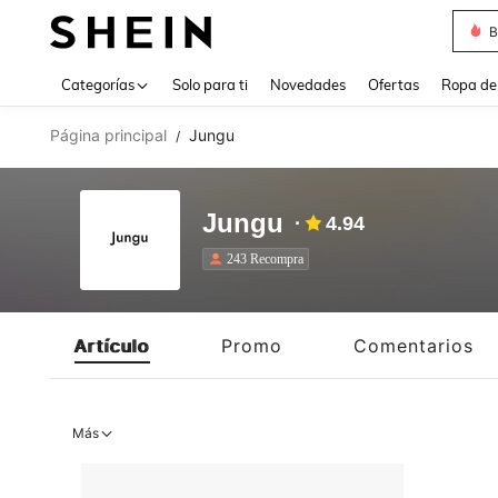
B
Use up 
Categorías
Solo para ti
Novedades
Ofertas
Ropa de
Página principal
Jungu
/
Jungu
4.94
243 Recompra
Artículo
Promo
Comentarios
Más