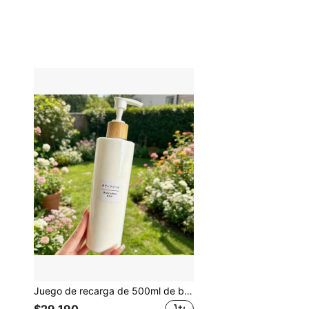
Juego de recarga de 500ml de botella de pared gruesa marrón para champú, gel de baño, acondicionador + exfoliante corporal de sal marina, mascarilla capilar en empaque individual