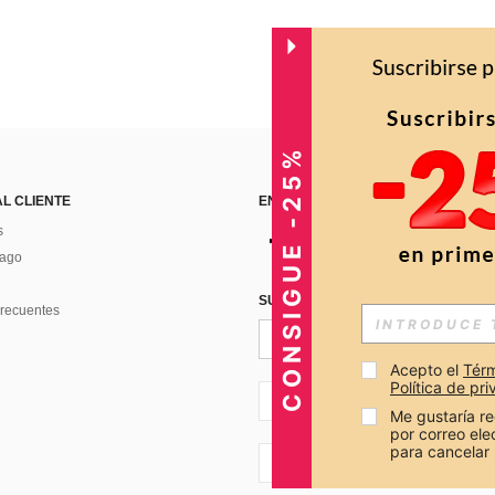
CONSIGUE -25%
AL CLIENTE
ENCUÉNTRANOS EN
s
Pago
SUSCRÍBETE PARA RECIBIR OFERTA
recuentes
Acepto el 
Térm
Política de pr
CO + 57
Me gustaría re
por correo el
para cancelar 
CO + 57