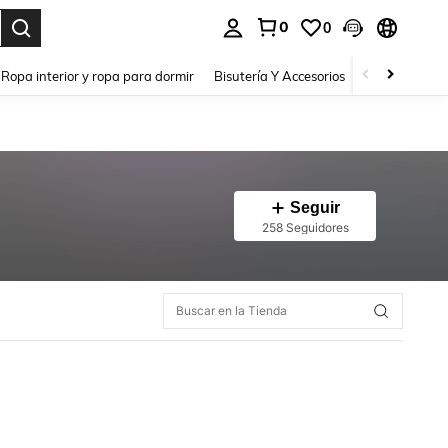
0
0
a. Press Enter to select.
Ropa interior y ropa para dormir
Bisutería Y Accesorios
Zapatos
H
Seguir
258 Seguidores