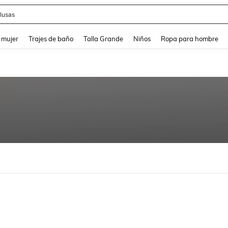
lusas
and down arrow keys to navigate search Búsqueda reciente and Busca y Encuentr
 mujer
Trajes de baño
Talla Grande
Niños
Ropa para hombre